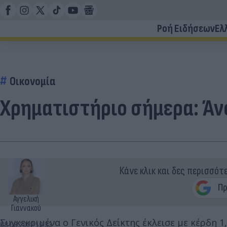
Ροή Ειδήσεων
Ελ
Οικονομία
Χρηματιστήριο σήμερα: Άν
Κάνε κλικ και δες περισσότ
Αγγελική
Γιαννακού
Συγκεκριμένα ο Γενικός Δείκτης έκλεισε με κέρδη 1
08.08.2022 19:33