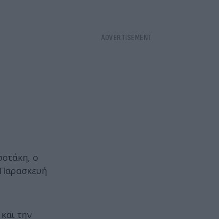
σοτάκη, ο
 Παρασκευή
και την