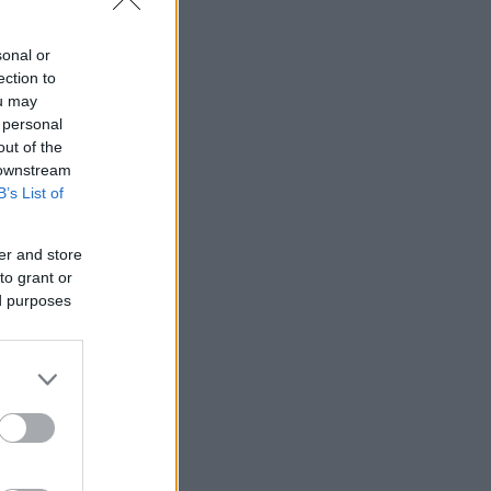
sonal or
ection to
ou may
 personal
out of the
 downstream
B’s List of
er and store
to grant or
ed purposes