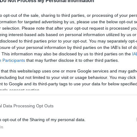
Do Not Process My Personal Information
to opt-out of the sale, sharing to third parties, or processing of your per
ερο
Flash.gr
στην αναζήτηση της
Google
formation for targeted advertising by us, please use the below opt-out s
r selection. Please note that after your opt-out request is processed y
eing interest-based ads based on personal information utilized by us or
disclosed to third parties prior to your opt-out. You may separately opt-
losure of your personal information by third parties on the IAB’s list of
. This information may also be disclosed by us to third parties on the
IA
Participants
that may further disclose it to other third parties.
 that this website/app uses one or more Google services and may gath
including but not limited to your visit or usage behaviour. You may click 
 to Google and its third-party tags to use your data for below specifi
ogle consent section.
l Data Processing Opt Outs
o opt-out of the Sharing of my personal data.
In