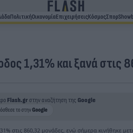
λάδα
Πολιτική
Οικονομία
Επιχειρήσεις
Κόσμος
Σπορ
Showb
οδος 1,31% και ξανά στις 
ερο
Flash.gr
στην αναζήτηση της
Google
,31% στις 860,32 μονάδες, ενώ σήμερα κινήθηκε μετ