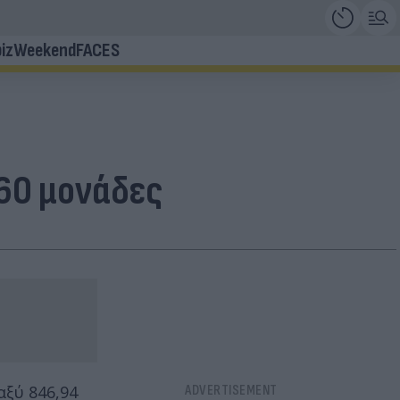
iz
Weekend
FACES
860 μονάδες
αξύ 846,94