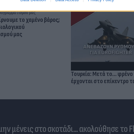
ίρνουμε το χαμένο βάρος;
βιολογικού
σμού μας
Τουρκία: Μετά το... φρένο 
έρχονται στο επίκεντρο τα
 μην μένεις στο σκοτάδι... ακολούθησε το F