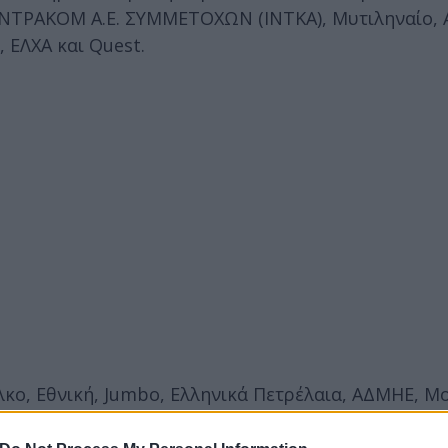
 ΙΝΤΡΑΚΟΜ Α.Ε. ΣΥΜΜΕΤΟΧΩΝ (ΙΝΤΚΑ), Μυτιληναίο, 
 ΕΛΧΑ και Quest.
λκο, Εθνική, Jumbo, Ελληνικά Πετρέλαια, ΑΔΜΗΕ, Mo
οι Eurobank, Τέρνα Ενεργειακή, ΟΛΠ και ΔΕΗ. Ο Σα