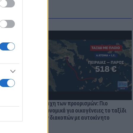
μμονή με το
 πρόβλημα
Η μάχη των προορισμών: Πιο
οικονομικά για οικογένειες το ταξίδι
των διακοπών με αυτοκίνητο