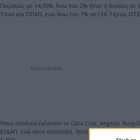
Πειραιώς με +4,56%. Άνω του 2% ήταν η άνοδος σε
Titan και ΟΠΑΠ, ενώ άνω του 1% σε ΓΕΚ Τέρνα, ΟΤΕ,
Ήπια ανοδικά έκλεισαν οι Coca Cola, Aegean, Βιοχά
ΕΥΔΑΠ, ενώ στον αντίποδα, ήπια πτωτικά έκλεισαν 