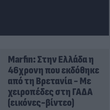
Marfin: Στην Ελλάδα η
46χρονη που εκδόθηκε
από τη Βρετανία - Με
χειροπέδες στη ΓΑΔΑ
(εικόνες-βίντεο)