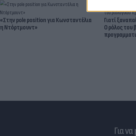
«Στην pole position για Κωνσταντέλια
Γιατί ξαναπα
η Ντόρτμουντ»
Ο ρόλος του 
προγραμματι
Για να