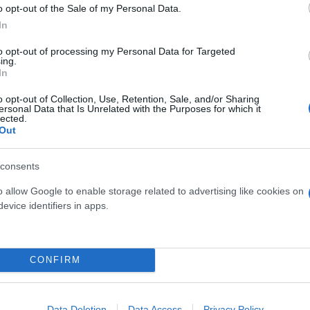
o opt-out of the Sale of my Personal Data.
In
to opt-out of processing my Personal Data for Targeted
ing.
In
o opt-out of Collection, Use, Retention, Sale, and/or Sharing
ersonal Data that Is Unrelated with the Purposes for which it
Skin dysmorphia: Όταν η ε
lected.
«τέλειο» δέρμα αποτελεί
Out
ός στην παρουσίαση του
ψυχικής υγείας
άδες κόσμου στο γήπεδο
σπόρ (video)
consents
o allow Google to enable storage related to advertising like cookies on
evice identifiers in apps.
CONFIRM
Data Deletion
Data Access
Privacy Policy