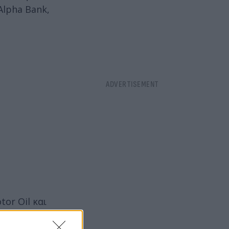
Alpha Bank,
tor Oil και
ράντης έχασε