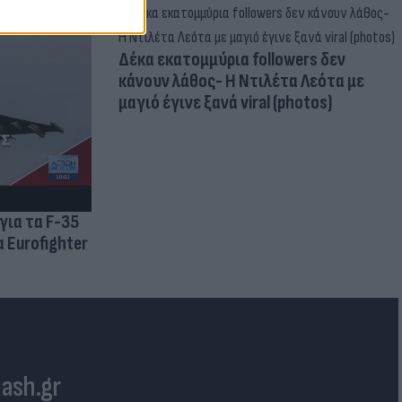
Δέκα εκατομμύρια followers δεν
κάνουν λάθος- Η Ντιλέτα Λεότα με
μαγιό έγινε ξανά viral (photos)
για τα F-35
 Eurofighter
lash.gr