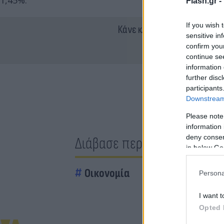
1,45%.
Flash.gr -
If you wish 
Κάνε κλικ και δες περισσότ
sensitive in
confirm you
continue se
information 
further disc
participants
Downstream 
Please note
information 
deny consent
Διάβασε περισσότερα
in below Go
Οικονομία
Persona
I want t
Opted 