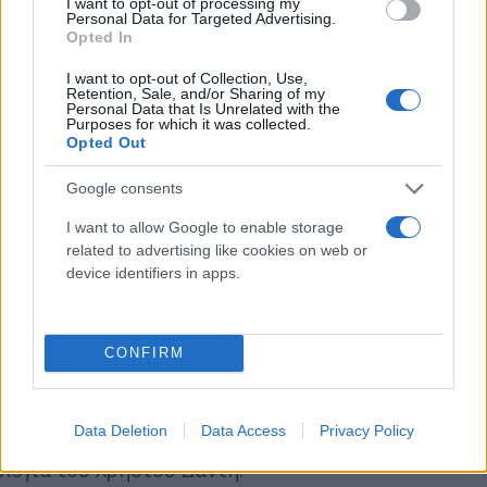
I want to opt-out of processing my
Personal Data for Targeted Advertising.
Opted In
I want to opt-out of Collection, Use,
Retention, Sale, and/or Sharing of my
Personal Data that Is Unrelated with the
Purposes for which it was collected.
Opted Out
Google consents
Είμαι τόσο μαγκωμένος από εκείνη την ώρα που
δεν ξέρω τι να γράψω ένα είναι σίγουρο πώς θα
I want to allow Google to enable storage
related to advertising like cookies on web or
θυμόμαστε όλοι το γλυκό χαμόγελο και τη γλυκιά
device identifiers in apps.
της κουβέντα για τον καθένα απ’ όσους γνώριζε.
Εγώ προσωπικά θα θυμάμαι την όμορφη φωνή της,
CONFIRM
πόσο αδικήθηκε από το χώρο μας αλλά και τη
συνεργασία μας από το 1999 μέχρι στα μέσα του
Data Deletion
Data Access
Privacy Policy
2004. Καλό ταξίδι κορίτσι μου» ήταν τα συγκινητικά
λόγια του Χρήστου Δάντη.