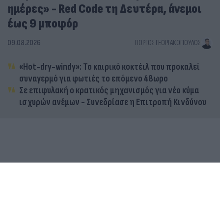
ημέρες» - Red Code τη Δευτέρα, άνεμοι
έως 9 μποφόρ
09.08.2026
ΓΙΏΡΓΟΣ ΓΕΩΡΓΑΚΌΠΟΥΛΟΣ
«Hot-dry-windy»: Το καιρικό κοκτέιλ που προκαλεί
συναγερμό για φωτιές το επόμενο 48ωρο
Σε επιφυλακή ο κρατικός μηχανισμός για νέο κύμα
ισχυρών ανέμων - Συνεδρίασε η Επιτροπή Κινδύνου