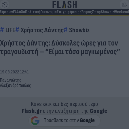
ιδήσεων
Ελλάδα
Πολιτική
Οικονομία
Επιχειρήσεις
Κόσμος
Σπορ
Showbiz
Weekend
LIFE
Χρήστος Δάντης
Showbiz
Χρήστος Δάντης: Δύσκολες ώρες για τον
τραγουδιστή – “Είμαι τόσο μαγκωμένος”
19.08.2022 12:41
Παναγιώτης
Αλεξανδρόπουλος
Κάνε κλικ και δες περισσότερο
Flash.gr
στην αναζήτηση της
Google