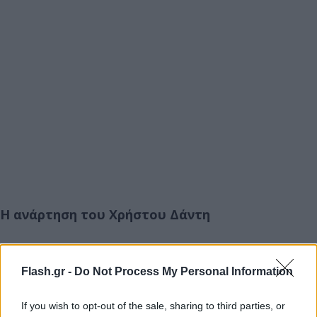
Η ανάρτηση του Χρήστου Δάντη
«Πριν δύο βράδια πληροφορήθηκα ότι έφυγε από
Flash.gr -
Do Not Process My Personal Information
κοντά μας η φίλη μου και συνάδελφος @varoui.
If you wish to opt-out of the sale, sharing to third parties, or