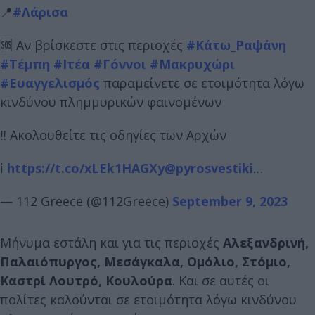
📍
#Λάρισα
🆘 Αν βρίσκεστε στις περιοχές
#Κάτω_Ραψάνη
#Τέμπη
#Ιτέα
#Γόννοι
#Μακρυχώρι
#Ευαγγελισμός
παραμείνετε σε ετοιμότητα λόγω
κινδύνου πλημμυρικών φαινομένων
‼️ Ακολουθείτε τις οδηγίες των Αρχών
ℹ️
https://t.co/xLEk1HAGXy
@pyrosvestiki
…
— 112 Greece (@112Greece)
September 9, 2023
Μήνυμα εστάλη και για τις περιοχές
Αλεξανδρινή,
Παλαιόπυργος, Μεσάγκαλα, Ομόλιο, Στόμιο,
Καστρί Λουτρό, Κουλούρα
. Και σε αυτές οι
πολίτες καλούνται σε ετοιμότητα λόγω κινδύνου