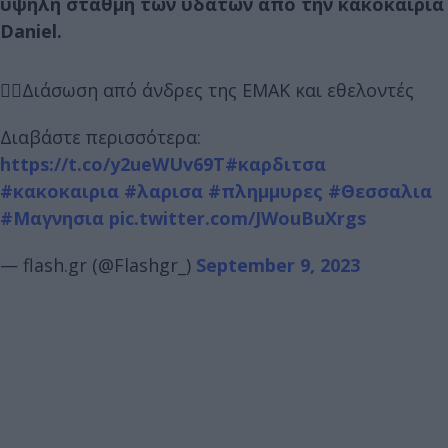
υψηλή στάθμη των υδάτων από την κακοκαιρία
Daniel.
🚣‍♀️Διάσωση από άνδρες της ΕΜΑΚ και εθελοντές
Διαβάστε περισσότερα:
https://t.co/y2ueWUv69T
#καρδιτσα
#κακοκαιρια
#λαρισα
#πλημμυρες
#Θεσσαλια
#Μαγνησια
pic.twitter.com/JWouBuXrgs
— flash.gr (@Flashgr_)
September 9, 2023