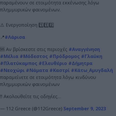
παραμένουν σε ετοιμότητα εκκένωσης λόγω
πλημμυρικών φαινομένων.
⚠️ Ενεργοποίηση 1️⃣1️⃣2️⃣
📍
#Λάρισα
🆘 Αν βρίσκεστε στις περιοχές
#Αναγγένηση
#Μέλια
#Μόδεστος
#Πρόδρομος
#Γλαύκη
#Πλατύκαμπος
#Ελευθέριο
#Δήμητρα
#Νεοχώρι
#Νάματα
#Καστρί
#Κάτω_Αμυγδαλή
παραμείνετε σε ετοιμότητα λόγω κινδύνου
πλημμυρικών φαινομένων
‼️ Ακολουθείτε τις οδηγίες…
— 112 Greece (@112Greece)
September 9, 2023