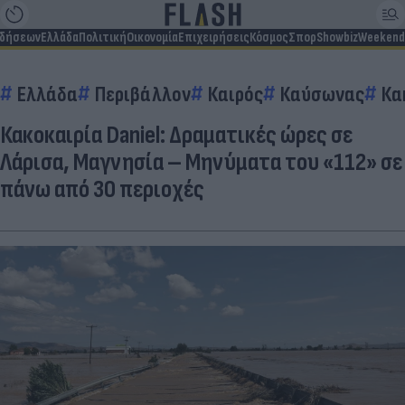
ιδήσεων
Ελλάδα
Πολιτική
Οικονομία
Επιχειρήσεις
Κόσμος
Σπορ
Showbiz
Weekend
Ελλάδα
Περιβάλλον
Καιρός
Καύσωνας
Κα
Κακοκαιρία Daniel: Δραματικές ώρες σε
Λάρισα, Μαγνησία – Μηνύματα του «112» σε
πάνω από 30 περιοχές