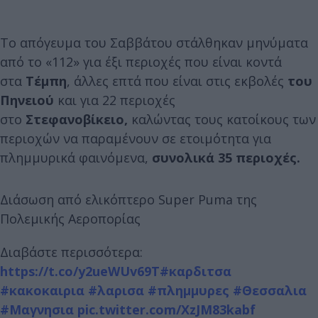
Το απόγευμα του Σαββάτου στάλθηκαν μηνύματα
από το «112» για έξι περιοχές που είναι κοντά
στα
Τέμπη
, άλλες επτά που είναι στις εκβολές
του
Πηνειού
και για 22 περιοχές
στο
Στεφανοβίκειο,
καλώντας τους κατοίκους των
περιοχών να παραμένουν σε ετοιμότητα για
πλημμυρικά φαινόμενα,
συνολικά 35 περιοχές.
Διάσωση από ελικόπτερο Super Puma της
Πολεμικής Αεροπορίας
Διαβάστε περισσότερα:
https://t.co/y2ueWUv69T
#καρδιτσα
#κακοκαιρια
#λαρισα
#πλημμυρες
#Θεσσαλια
#Μαγνησια
pic.twitter.com/XzJM83kabf