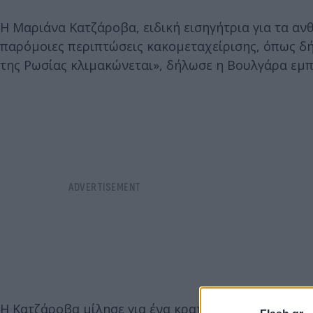
Η Μαριάνα Κατζάροβα, ειδική εισηγήτρια για τα α
παρόμοιες περιπτώσεις κακομεταχείρισης, όπως δή
της Ρωσίας κλιμακώνεται», δήλωσε η Βουλγάρα εμπ
Η Κατζάροβα μίλησε για ένα κρατικό σύστημα που β