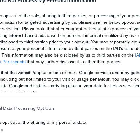
Do Not Process My Personal Information
και υποβάλλονται σε αναγκαστικές ψυχιατρικές θερ
όρον εναντίον των διαφωνούντων: «Πολλοί βρίσκον
to opt-out of the sale, sharing to third parties, or processing of your per
formation for targeted advertising by us, please use the below opt-out s
 είπε.
r selection. Please note that after your opt-out request is processed y
eing interest-based ads based on personal information utilized by us or
disclosed to third parties prior to your opt-out. You may separately opt-
 από 200 Ρώσους και διεθνείς οργανώσεις ανθρωπί
losure of your personal information by third parties on the IAB’s list of
αναφορές. Η Ρωσία δεν συνεργάζεται με την έρευνα
. This information may also be disclosed by us to third parties on the
IA
ου και δεν ανταποκρίθηκε στην τελευταία έκθεση.
Participants
that may further disclose it to other third parties.
 that this website/app uses one or more Google services and may gath
including but not limited to your visit or usage behaviour. You may click 
 to Google and its third-party tags to use your data for below specifi
ogle consent section.
l Data Processing Opt Outs
o opt-out of the Sharing of my personal data.
In