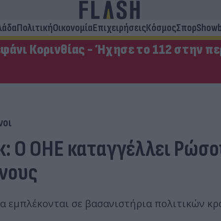
λάδα
Πολιτική
Οικονομία
Επιχειρήσεις
Κόσμος
Σπορ
Showb
φάνι Κορινθίας - Ήχησε το 112 στην π
νοι
κ: Ο ΟΗΕ καταγγέλλει Ρώσο
ενους
ία εμπλέκονται σε βασανιστήρια πολιτικών κ