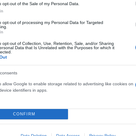
o opt-out of the Sale of my Personal Data.
In
to opt-out of processing my Personal Data for Targeted
ing.
οσωπικού
In
o opt-out of Collection, Use, Retention, Sale, and/or Sharing
ρανού στρατιώτη που τραυματίστηκε σε αιχμαλωσί
ersonal Data that Is Unrelated with the Purposes for which it
lected.
στη συνέχεια μαρκάρισε την κοιλιά του με τις λέξ
Out
οσωπικό είχε εμπλακεί ενεργά σε βασανιστήρια με 
ασίες που έπρεπε να ακολουθηθούν.
consents
o allow Google to enable storage related to advertising like cookies on
evice identifiers in apps.
 κρατούμενοι ξυλοκοπούνταν και κακοποιούνταν. Άλ
 τους είχαν επιβληθεί με καταναγκασμό. Από τις α
ποι κατηγορήθηκαν για πολιτικούς λόγους, με 390 
CONFIRM
νικές τους διαμαρτυρίες κατά του πολέμου στην Ου
τελείται από 47 μέλη- κράτη, καθένα από τα οποί
Data Deletion
Data Access
Privacy Policy