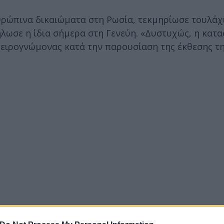
νθρώπινα δικαιώματα στη Ρωσία, τεκμηρίωσε τουλάχ
λωσε η ίδια σήμερα στη Γενεύη. «Δυστυχώς, η κατα
ειρογνώμονας κατά την παρουσίαση της έκθεσης τη
ασίζεται στον φόβο και την τιμωρία, όπου οι πολιτ