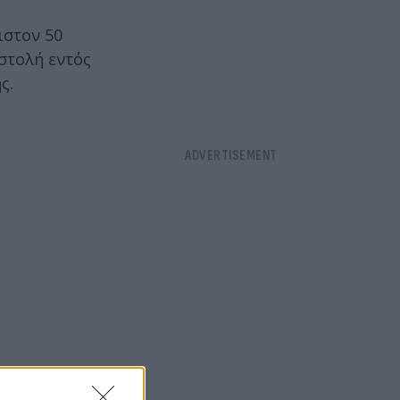
ιστον 50
στολή εντός
ς.
ικοί