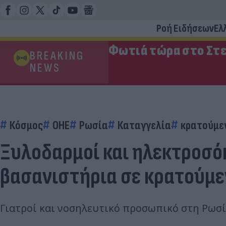
Ροή Ειδήσεων
Ελ
Φωτιά τώρα στο Στε
BREAKING
NEWS
Κόσμος
ΟΗΕ
Ρωσία
Καταγγελία
κρατούμε
Ξυλοδαρμοί και ηλεκτροσό
βασανιστήρια σε κρατούμ
Γιατροί και νοσηλευτικό προσωπικό στη Ρωσ