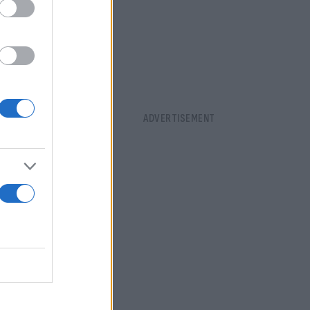
α. Ένας
εις «Δόξα
ηλεκτροσόκ
λοι
ρχές του
να τεθούν
κρανία.
α εκλέγεται