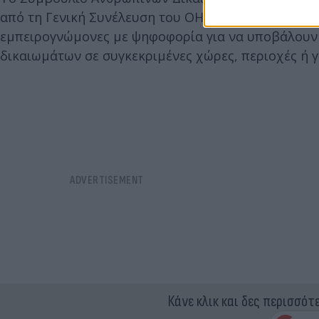
από τη Γενική Συνέλευση του ΟΗΕ με τριετή θητεία
εμπειρογνώμονες με ψηφοφορία για να υποβάλουν 
δικαιωμάτων σε συγκεκριμένες χώρες, περιοχές ή γ
Κάνε κλικ και δες περισσότ