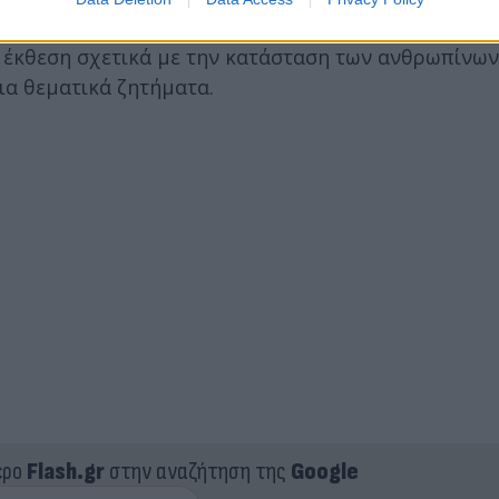
. Το Συμβούλιο μπορεί να διορίσει ανεξάρτητους
έκθεση σχετικά με την κατάσταση των ανθρωπίνων
ια θεματικά ζητήματα.
ερο
Flash.gr
στην αναζήτηση της
Google