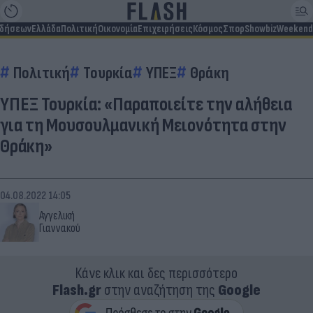
ιδήσεων
Ελλάδα
Πολιτική
Οικονομία
Επιχειρήσεις
Κόσμος
Σπορ
Showbiz
Weekend
Πολιτική
Τουρκία
ΥΠΕΞ
Θράκη
ΥΠΕΞ Τουρκία: «Παραποιείτε την αλήθεια
για τη Μουσουλμανική Μειονότητα στην
Θράκη»
04.08.2022 14:05
Αγγελική
Γιαννακού
Κάνε κλικ και δες περισσότερο
Flash.gr
στην αναζήτηση της
Google