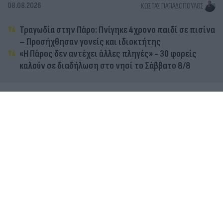
08.08.2026
ΚΏΣΤΑΣ ΠΑΠΑΔΌΠΟΥΛΟΣ
Τραγωδία στην Πάρο: Πνίγηκε 4χρονο παιδί σε πισίνα
– Προσήχθησαν γονείς και ιδιοκτήτης
«Η Πάρος δεν αντέχει άλλες πληγές» - 30 φορείς
καλούν σε διαδήλωση στο νησί το Σάββατο 8/8