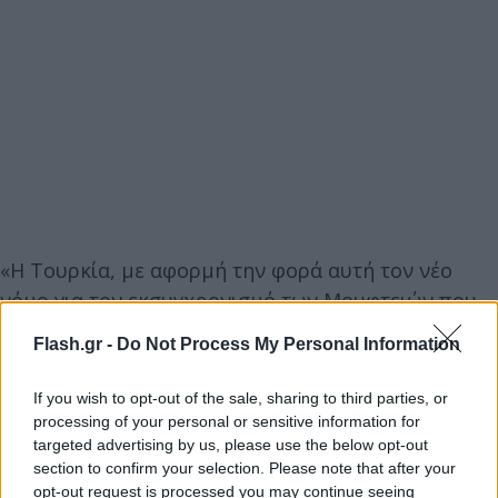
«Η Τουρκία, με αφορμή την φορά αυτή τον νέο
νόμο για τον εκσυγχρονισμό των Μουφτειών που
ψηφίσθηκε πρόσφατα από την Βουλή των Ελλήνων,
Flash.gr -
Do Not Process My Personal Information
διαστρέφει και πάλι την πραγματικότητα.
If you wish to opt-out of the sale, sharing to third parties, or
Προκειμένου να εξυπηρετήσει το αφήγημά της,
processing of your personal or sensitive information for
targeted advertising by us, please use the below opt-out
ηθελημένα παραποιεί την αλήθεια όσον αφορά την
section to confirm your selection. Please note that after your
Μουσουλμανική Μειονότητα στην Θράκη.
opt-out request is processed you may continue seeing