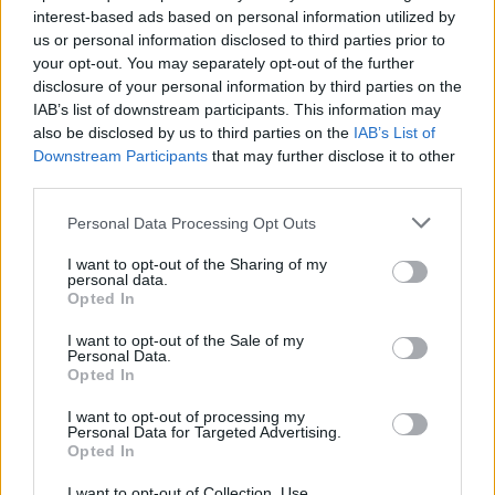
interest-based ads based on personal information utilized by
us or personal information disclosed to third parties prior to
Ο νέος νόμος, ο οποίος συντάχθηκε μετά από
your opt-out. You may separately opt-out of the further
μακρά διαβούλευση με εκπροσώπους της
disclosure of your personal information by third parties on the
Μειονότητας, δημιουργεί ένα σύγχρονο και
IAB’s list of downstream participants. This information may
also be disclosed by us to third parties on the
IAB’s List of
ολοκληρωμένο θεσμικό πλαίσιο για τις Μουφτείες
Downstream Participants
that may further disclose it to other
και τους Μουφτήδες στην Θράκη, πλήρως συμβατό
third parties.
με το Σύνταγμα της Ελλάδας και τις διεθνείς
Please note that this website/app uses one or more Google
Personal Data Processing Opt Outs
υποχρεώσεις της χώρας, όπως ορίζονται από τη
services and may gather and store information including but
Συνθήκη της Λωζάννης, την Ευρωπαϊκή Σύμβαση
not limited to your visit or usage behaviour. You may click to
I want to opt-out of the Sharing of my
personal data.
Δικαιωμάτων του Ανθρώπου, τη νομολογία του
grant or deny consent to Google and its third-party tags to
Opted In
use your data for below specified purposes in below Google
Ευρωπαϊκού Δικαστηρίου Δικαιωμάτων του
consent section.
I want to opt-out of the Sale of my
Ανθρώπου, καθώς και τις αρχές και τα νενομισμένα
Personal Data.
Opted In
του Ισλάμ.
I want to opt-out of processing my
Personal Data for Targeted Advertising.
Βασικά συστατικά του νέου νόμου αποτελούν η
Opted In
διαφάνεια σε όλα τα στάδια των διαδικασιών
I want to opt-out of Collection, Use,