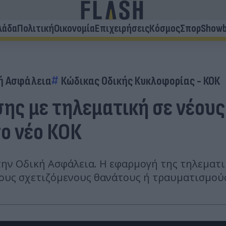
λάδα
Πολιτική
Οικονομία
Επιχειρήσεις
Κόσμος
Σπορ
Showb
ή Ασφάλεια
Κώδικας Οδικής Κυκλοφορίας - ΚΟΚ
ς με τηλεματική σε νέους,
ο νέο ΚΟΚ
 την Οδική Ασφάλεια. Η εφαρμογή της τηλεματι
τους σχετιζόμενους θανάτους ή τραυματισμούς