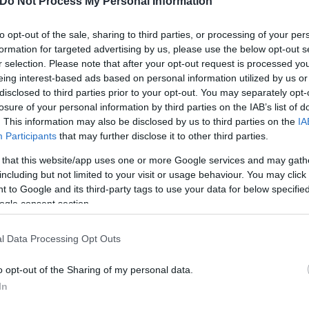
Do Not Process My Personal Information
λογία.
to opt-out of the sale, sharing to third parties, or processing of your per
formation for targeted advertising by us, please use the below opt-out s
τελεσματική και οικονομικά βιώσιμη λύση για την ά
r selection. Please note that after your opt-out request is processed y
 Η τηλεματική βασίζεται στην αξιολόγηση δεδομένω
eing interest-based ads based on personal information utilized by us or
ματα μέσω Τεχνητής Νοημοσύνης, και εστιάζει στ
disclosed to third parties prior to your opt-out. You may separately opt-
ποιώντας την ανάγκη για εκπαίδευση που επισημάν
losure of your personal information by third parties on the IAB’s list of
. This information may also be disclosed by us to third parties on the
IA
ιδοποίησης (gamification), επιβράβευσης και παρο
Participants
that may further disclose it to other third parties.
 that this website/app uses one or more Google services and may gath
including but not limited to your visit or usage behaviour. You may click 
 to Google and its third-party tags to use your data for below specifi
ogle consent section.
l Data Processing Opt Outs
o opt-out of the Sharing of my personal data.
In