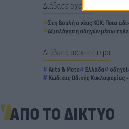
Διάβασε σχετικά
Στη Βουλή ο νέος ΚΟΚ: Ποια αδ
Αξιολόγηση οδηγών μέσω τηλεμ
Διάβασε περισσότερα
Auto & Moto
Ελλάδα
οδηγοί
Κώδικας Οδικής Κυκλοφορίας -
ΑΠΟ ΤΟ ΔΙΚΤΥΟ