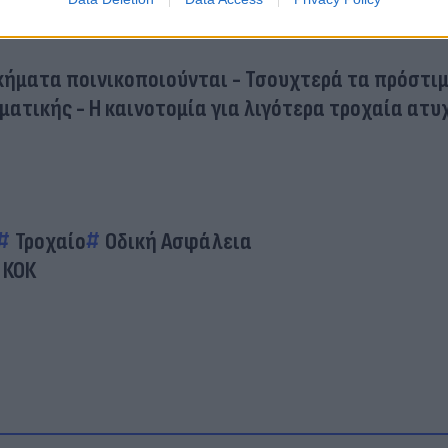
ικήματα ποινικοποιούνται - Τσουχτερά τα πρόστι
ατικής - Η καινοτομία για λιγότερα τροχαία ατ
Τροχαίο
Οδική Ασφάλεια
 ΚΟΚ