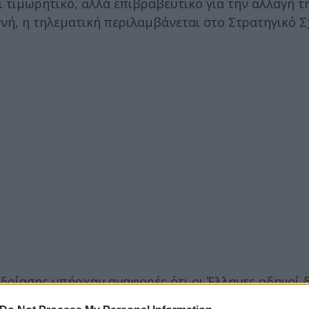
ι τιμωρητικό, αλλά επιβραβευτικό για την αλλαγή τ
νή, η τηλεματική περιλαμβάνεται στο Στρατηγικό Σ
νεδρίασης υπήρχαν αναφορές ότι οι Έλληνες οδηγοί 
 ότι υπάρχει ανάγκη για εκπαίδευση των οδηγών όλ