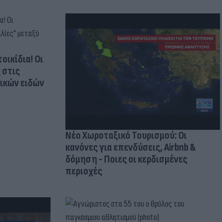
οικίδια! Οι
 στις
τικών ειδών
Νέο Χωροταξικό Τουρισμού: Οι
κανόνες για επενδύσεις, Airbnb &
δόμηση - Ποιες οι κερδισμένες
περιοχές