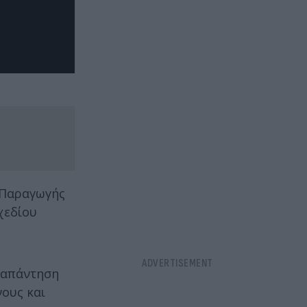
 Παραγωγής
χεδίου
 απάντηση
νους και