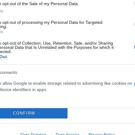
o opt-out of the Sale of my Personal Data.
In
to opt-out of processing my Personal Data for Targeted
ing.
In
 μπορεί να μειώσει έως και κατά 50% τα τροχαία ατ
ι έως 30% την κατανάλωση καυσίμου και των εκπο
o opt-out of Collection, Use, Retention, Sale, and/or Sharing
ersonal Data that Is Unrelated with the Purposes for which it
ικές έρευνες όσο και από την εμπειρία ασφαλιστι
lected.
Out
 χώρες όπως οι Ηνωμένες Πολιτείες, η Ιταλία, το 
consents
ερο
Flash.gr
στην αναζήτηση της
Google
o allow Google to enable storage related to advertising like cookies on
evice identifiers in apps.
CONFIRM
Data Deletion
Data Access
Privacy Policy