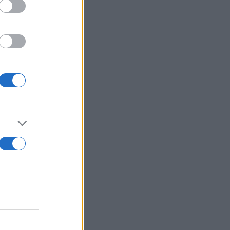
υχήματα και
μπών CO
. Τα
2
κών
Ηνωμένο