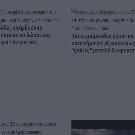
δόξα, υπήρξε ένας
έπρεπε να δώσει μια
Και οι μαϊμούδες έχουν κατ
για τον γιο του
επιστήμονες ρίχνουν φως
"φιλίες" μεταξύ διαφορε