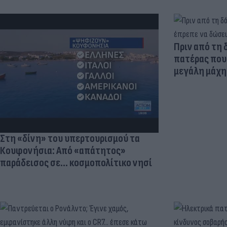
Πριν από τη 
πατέρας που 
μεγάλη μάχη 
Στη «δίνη» του υπερτουρισμού τα
Κουφονήσια: Από «απάτητος»
παράδεισος σε... κοσμοπολίτικο νησί