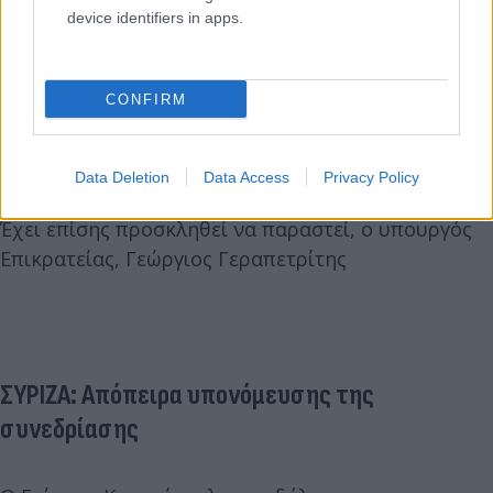
device identifiers in apps.
- Θεόδωρο Δραβίλλα, πρώην διοικητή της Εθνικής
Υπηρεσίας Πληροφοριών (Ε.Υ.Π.), και
CONFIRM
- Ιωάννη Ρουμπάτη, πρώην διοικητή της Εθνικής
Υπηρεσίας Πληροφοριών (Ε.Υ.Π.).
Data Deletion
Data Access
Privacy Policy
Έχει επίσης προσκληθεί να παραστεί, ο υπουργός
Επικρατείας, Γεώργιος Γεραπετρίτης
ΣΥΡΙΖΑ: Απόπειρα υπονόμευσης της
συνεδρίασης