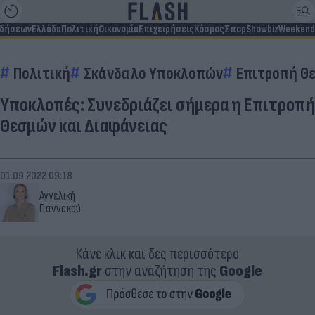
ιδήσεων
Ελλάδα
Πολιτική
Οικονομία
Επιχειρήσεις
Κόσμος
Σπορ
Showbiz
Weekend
Πολιτική
Σκάνδαλο Υποκλοπών
Επιτροπή Θ
Υποκλοπές: Συνεδριάζει σήμερα η Επιτροπή
Θεσμών και Διαφάνειας
01.09.2022 09:18
Αγγελική
Γιαννακού
Κάνε κλικ και δες περισσότερο
Flash.gr
στην αναζήτηση της
Google