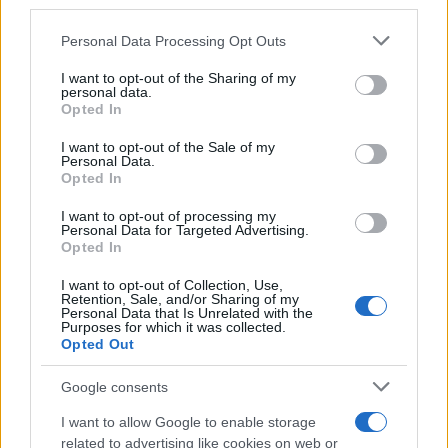
third parties.
Please note that this website/app uses one or more Google
Personal Data Processing Opt Outs
- Γρηγόριο Δημητριάδη, τέως γενικό γραμματέα
services and may gather and store information including but
Πρωθυπουργού,
not limited to your visit or usage behaviour. You may click to
I want to opt-out of the Sharing of my
personal data.
grant or deny consent to Google and its third-party tags to
Opted In
use your data for below specified purposes in below Google
- Βασιλική Βλάχου, εισαγγελέα Εφετών Αθηνών,
consent section.
I want to opt-out of the Sale of my
Personal Data.
εποπτεύουσα την Εθνική Υπηρεσία Πληροφοριών,
Opted In
I want to opt-out of processing my
- Παναγιώτη Κοντολέοντα, τέως Διοικητή της
Personal Data for Targeted Advertising.
Opted In
Εθνικής Υπηρεσίας Πληροφοριών (Ε.Υ.Π.),
I want to opt-out of Collection, Use,
Retention, Sale, and/or Sharing of my
- Θεμιστοκλή Δεμίρη, διοικητή της Εθνικής
Personal Data that Is Unrelated with the
Purposes for which it was collected.
Υπηρεσίας Πληροφοριών (Ε.Υ.Π.),
Opted Out
Google consents
- Κωνσταντίνο Τζαβέλλα, εισαγγελέα Εφετών
Αθηνών,
I want to allow Google to enable storage
related to advertising like cookies on web or