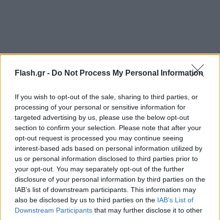
Flash.gr -
Do Not Process My Personal Information
If you wish to opt-out of the sale, sharing to third parties, or
processing of your personal or sensitive information for
targeted advertising by us, please use the below opt-out
section to confirm your selection. Please note that after your
Σημειώνεται ότι προσκλήσεις για τη σημερινή
opt-out request is processed you may continue seeing
συνεδρίαση της κοινοβουλευτικής Επιτροπής
interest-based ads based on personal information utilized by
us or personal information disclosed to third parties prior to
Θεσμών και Διαφάνειας έχουν απευθυνθεί στους:
your opt-out. You may separately opt-out of the further
disclosure of your personal information by third parties on the
- Χρήστο Ράμμο, πρόεδρο της Αρχής Διασφάλισης
IAB’s list of downstream participants. This information may
also be disclosed by us to third parties on the
IAB’s List of
του Απορρήτου των Επικοινωνιών, επίτιμο
Downstream Participants
that may further disclose it to other
αντιπρόεδρο του Συμβουλίου της Επικρατείας,