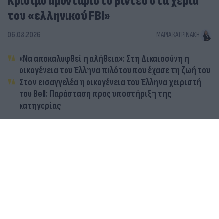
Κρίσιμο αμοντάριστο βίντεο στα χέρια
του «ελληνικού FBI»
06.08.2026
ΜΑΡΊΑ ΚΑΤΡΙΝΆΚΗ
«Να αποκαλυφθεί η αλήθεια»: Στη Δικαιοσύνη η
οικογένεια του Έλληνα πιλότου που έχασε τη ζωή του
Στον εισαγγελέα η οικογένεια του Έλληνα χειριστή
του Bell: Παράσταση προς υποστήριξη της
κατηγορίας