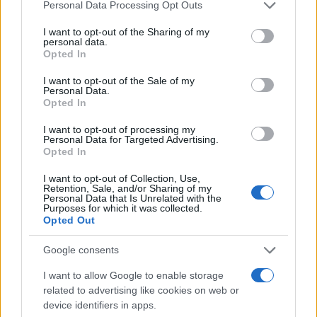
Please note that this website/app uses one or more Google
Personal Data Processing Opt Outs
services and may gather and store information including but
not limited to your visit or usage behaviour. You may click to
I want to opt-out of the Sharing of my
- Για ποιο λόγο ήμουν υπό παρακολούθηση;
personal data.
grant or deny consent to Google and its third-party tags to
Opted In
use your data for below specified purposes in below Google
-Ποιοι κατέχουν και για λογαριασμό ποιων
consent section.
I want to opt-out of the Sale of my
Personal Data.
χρησιμοποιούν το κατασκοπευτικό «υπερόπλο»
Opted In
Predator στην Ελλάδα σε βάρος πολιτικών και
I want to opt-out of processing my
δημοσιογράφων για να συλλέξουν υλικό εκβιασμού
Personal Data for Targeted Advertising.
Opted In
προσώπων;».
I want to opt-out of Collection, Use,
Retention, Sale, and/or Sharing of my
Επίθεση και από τον Αλέξη Τσίπρα
Personal Data that Is Unrelated with the
Purposes for which it was collected.
Opted Out
Αλλά και ο πρόεδρος του ΣΥΡΙΖΑ, Αλέξης Τσίπρας,
Google consents
εξαπέλυσε σκληρή επίθεση κατά του
I want to allow Google to enable storage
πρωθυπουργού λέγοντας ότι «ενώ όλοι
related to advertising like cookies on web or
περιμένουμε την εμφάνιση του κ. Μητσοτάκη, που
device identifiers in apps.