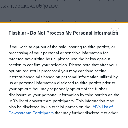
των παρακολουθήσεων;
Η χώρα μας και οι θεσμοί της δεν αξίζουν αυτή την
κατάντια για την οποία αποκλειστικά υπεύθυνος
Flash.gr -
Do Not Process My Personal Information
είναι ο κ. Μητσοτάκης.
If you wish to opt-out of the sale, sharing to third parties, or
processing of your personal or sensitive information for
Θα επαναλάβω λοιπόν το αίτημα να έρθουν όλα
targeted advertising by us, please use the below opt-out
στο φως με διαφάνεια και σεβασμό στους κανόνες
section to confirm your selection. Please note that after your
της Δημοκρατίας.
opt-out request is processed you may continue seeing
interest-based ads based on personal information utilized by
us or personal information disclosed to third parties prior to
Ο κ. Μητσοτάκης, ο οποίος με δική του απόφαση
your opt-out. You may separately opt-out of the further
πέρασε η ΕΥΠ στην άμεση και αποκλειστική
disclosure of your personal information by third parties on the
IAB’s list of downstream participants. This information may
δικαιοδοσία του, ο οποίος άλλαξε το θεσμικό
also be disclosed by us to third parties on the
IAB’s List of
πλαίσιο ώστε να διορίσει τον εκλεκτό του κ.
Downstream Participants
that may further disclose it to other
Κοντολέων, οφείλει να δώσει συγκεκριμένες
third parties.
απαντήσεις: