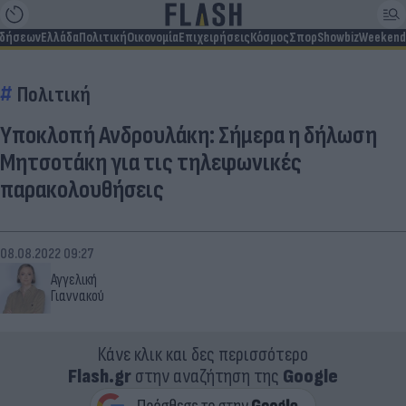
ιδήσεων
Ελλάδα
Πολιτική
Οικονομία
Επιχειρήσεις
Κόσμος
Σπορ
Showbiz
Weekend
Πολιτική
Υποκλοπή Ανδρουλάκη: Σήμερα η δήλωση
Μητσοτάκη για τις τηλεφωνικές
παρακολουθήσεις
08.08.2022 09:27
Αγγελική
Γιαννακού
Κάνε κλικ και δες περισσότερο
Flash.gr
στην αναζήτηση της
Google