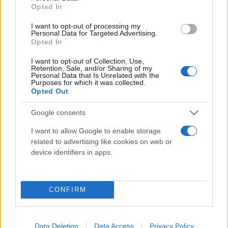
Opted In
ισχύος των διαβατηρίων των Ελλήνων πολιτών από
πέντε (5) σε δέκα (10) έτη από την έκδοση τους για
I want to opt-out of processing my
Personal Data for Targeted Advertising.
τα διαβατήρια των ενηλίκων, καθώς και των
Opted In
ανηλίκων που έχουν συμπληρώσει τα 14 έτη.
I want to opt-out of Collection, Use,
Retention, Sale, and/or Sharing of my
Personal Data that Is Unrelated with the
Με αυτή τη διάταξη η Ελλάδα εναρμονίζεται πλέον
Purposes for which it was collected.
Opted Out
με τα διεθνή πρότυπα διάρκειας ισχύος των
διαβατηρίων. Πρόκειται για μια ρύθμιση που,
Google consents
μεταξύ άλλων, και χωρίς να μεταβάλλονται τα
I want to allow Google to enable storage
απαιτούμενα πάγια τέλη χαρτοσήμου για τους
related to advertising like cookies on web or
πολίτες, εντάσσεται στον ευρύτερο σχεδιασμό του
device identifiers in apps.
Υπουργείου για τη μείωση γραφειοκρατίας, την
εξοικονόμηση επιπλέον ένστολου προσωπικού από
CONFIRM
διεκπεραιωτικές υποθέσεις, προκειμένου να
διατεθεί σε υπηρεσίες ασφαλείας των πολιτών, την
αναβάθμιση των παρεχόμενων υπηρεσιών και την
Data Deletion
Data Access
Privacy Policy