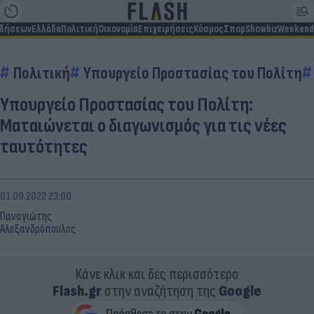
ιδήσεων
Ελλάδα
Πολιτική
Οικονομία
Επιχειρήσεις
Κόσμος
Σπορ
Showbiz
Weekend
Πολιτική
Υπουργείο Προστασίας του Πολίτη
Υπουργείο Προστασίας του Πολίτη:
Ματαιώνεται ο διαγωνισμός για τις νέες
ταυτότητες
01.09.2022 23:00
Παναγιώτης
Αλεξανδρόπουλος
Κάνε κλικ και δες περισσότερο
Flash.gr
στην αναζήτηση της
Google