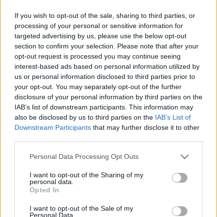
If you wish to opt-out of the sale, sharing to third parties, or
ΥΠΟΥΡΓΕΙΟ ΠΡΟΣΤΑΣΙΑΣ ΤΟΥ ΠΟΛΙΤΗ
processing of your personal or sensitive information for
targeted advertising by us, please use the below opt-out
section to confirm your selection. Please note that after your
Αθήνα, 1 Σεπτεμβρίου 2022
opt-out request is processed you may continue seeing
interest-based ads based on personal information utilized by
ΔΕΛΤΙΟ ΤΥΠΟΥ
us or personal information disclosed to third parties prior to
your opt-out. You may separately opt-out of the further
disclosure of your personal information by third parties on the
Σε πλήρη εφαρμογή από σήμερα ο διπλασιασμός
IAB’s list of downstream participants. This information may
της χρονικής ισχύος των διαβατηρίων
also be disclosed by us to third parties on the
IAB’s List of
Downstream Participants
that may further disclose it to other
third parties.
Σε πλήρη εφαρμογή τίθεται από σήμερα ο
Please note that this website/app uses one or more Google
Personal Data Processing Opt Outs
διπλασιασμός της χρονικής ισχύος των
services and may gather and store information including but
διαβατηρίων.
not limited to your visit or usage behaviour. You may click to
I want to opt-out of the Sharing of my
personal data.
grant or deny consent to Google and its third-party tags to
Opted In
use your data for below specified purposes in below Google
Υπενθυμίζεται ότι ύστερα από νομοθετική ρύθμιση
consent section.
I want to opt-out of the Sale of my
του ν. 4962/2022, αρ.87 τροποποιήθηκε η διάρκεια
Personal Data.