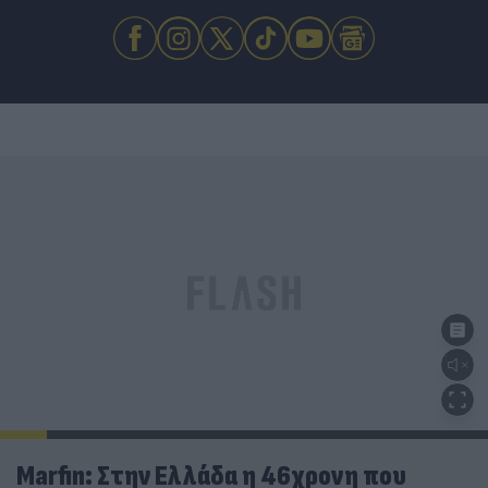
Marfin: Στην Ελλάδα η 46χρονη που