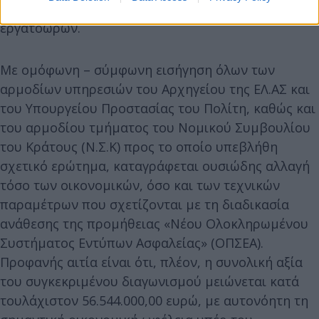
περιστολή, εν γένει, των άσκοπων δαπανών και
εργατοωρών.
Με ομόφωνη – σύμφωνη εισήγηση όλων των
αρμοδίων υπηρεσιών του Αρχηγείου της ΕΛ.ΑΣ και
του Υπουργείου Προστασίας του Πολίτη, καθώς και
του αρμοδίου τμήματος του Νομικού Συμβουλίου
του Κράτους (Ν.Σ.Κ) προς το οποίο υπεβλήθη
σχετικό ερώτημα, καταγράφεται ουσιώδης αλλαγή
τόσο των οικονομικών, όσο και των τεχνικών
παραμέτρων που σχετίζονται με τη διαδικασία
ανάθεσης της προμήθειας «Νέου Ολοκληρωμένου
Συστήματος Εντύπων Ασφαλείας» (ΟΠΣΕΑ).
Προφανής αιτία είναι ότι, πλέον, η συνολική αξία
του συγκεκριμένου διαγωνισμού μειώνεται κατά
τουλάχιστον 56.544.000,00 ευρώ, με αυτονόητη τη