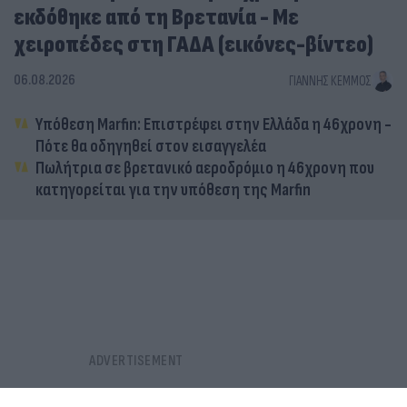
εκδόθηκε από τη Βρετανία - Με
χειροπέδες στη ΓΑΔΑ (εικόνες-βίντεο)
06.08.2026
ΓΙΆΝΝΗΣ ΚΈΜΜΟΣ
Υπόθεση Marfin: Επιστρέφει στην Ελλάδα η 46χρονη -
Πότε θα οδηγηθεί στον εισαγγελέα
Πωλήτρια σε βρετανικό αεροδρόμιο η 46χρονη που
κατηγορείται για την υπόθεση της Marfin