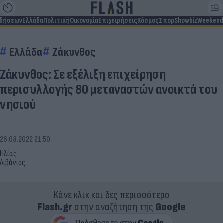
ιδήσεων
Ελλάδα
Πολιτική
Οικονομία
Επιχειρήσεις
Κόσμος
Σπορ
Showbiz
Weekend
Ελλάδα
Ζάκυνθος
Ζάκυνθος: Σε εξέλιξη επιχείρηση
περισυλλογής 80 μεταναστών ανοικτά του
νησιού
26.08.2022 21:50
Ηλίας
Λιβάνιος
Κάνε κλικ και δες περισσότερο
Flash.gr
στην αναζήτηση της
Google