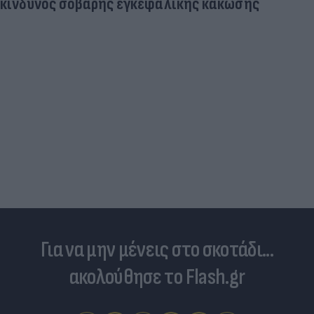
Πανζουρλισμός στην παρουσίαση του Σαλάχ -
Χιλιάδες κόσμου στο γήπεδο της Τραμπζονσπόρ
(video)
Για να μην μένεις στο σκοτάδι...
ακολούθησε το Flash.gr