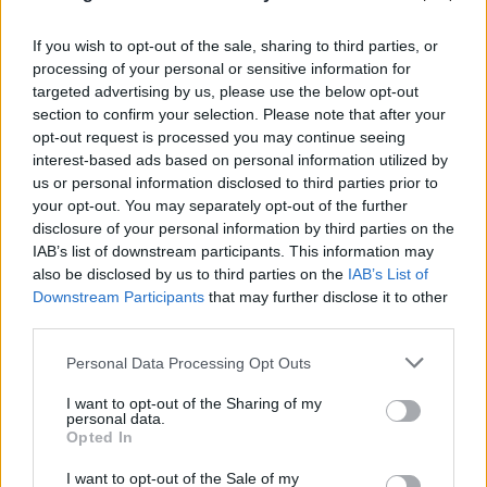
If you wish to opt-out of the sale, sharing to third parties, or
processing of your personal or sensitive information for
targeted advertising by us, please use the below opt-out
section to confirm your selection. Please note that after your
opt-out request is processed you may continue seeing
interest-based ads based on personal information utilized by
us or personal information disclosed to third parties prior to
your opt-out. You may separately opt-out of the further
disclosure of your personal information by third parties on the
IAB’s list of downstream participants. This information may
also be disclosed by us to third parties on the
IAB’s List of
Downstream Participants
that may further disclose it to other
third parties.
Please note that this website/app uses one or more Google
Personal Data Processing Opt Outs
services and may gather and store information including but
Μυστράς: 11 μήνες με αναστολή στον
not limited to your visit or usage behaviour. You may click to
I want to opt-out of the Sharing of my
personal data.
55χρονο που είχε κρύψει τον πατέρα του
grant or deny consent to Google and its third-party tags to
Opted In
use your data for below specified purposes in below Google
στον καταψύκτη
consent section.
I want to opt-out of the Sale of my