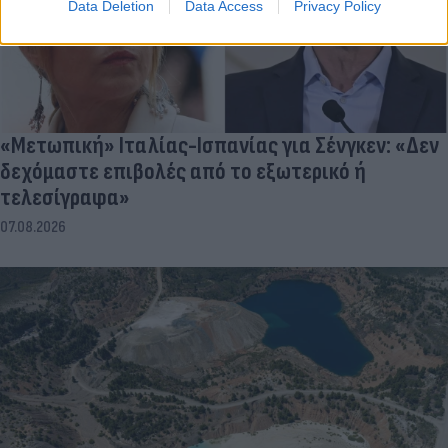
Data Deletion
Data Access
Privacy Policy
«Μετωπική» Ιταλίας-Ισπανίας για Σένγκεν: «Δεν
δεχόμαστε επιβολές από το εξωτερικό ή
τελεσίγραφα»
07.08.2026