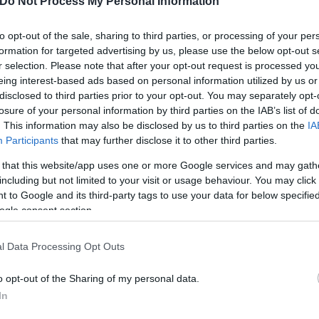
Do Not Process My Personal Information
to opt-out of the sale, sharing to third parties, or processing of your per
 περιοχές, όπως και σε όλη την επικράτεια, απαγορ
formation for targeted advertising by us, please use the below opt-out s
ντι οποιασδήποτε μορφής ανταλλάγματος, με φυσι
r selection. Please note that after your opt-out request is processed y
μη επαγγελματικό χώρο. Το διοικητικό πρόστιμο σε
eing interest-based ads based on personal information utilized by us or
 για τον μισθωτή ή παραχωρησιούχο του ιδιωτικού,
disclosed to third parties prior to your opt-out. You may separately opt-
losure of your personal information by third parties on the IAB’s list of
ει χώρα η εν λόγω εκδήλωση.
. This information may also be disclosed by us to third parties on the
IA
Participants
that may further disclose it to other third parties.
Ιος) ανεβαίνουν στο πορτοκαλί (επίπεδο 3) με αυξημ
 that this website/app uses one or more Google services and may gath
ράτειας δεν παρατηρείται ανησυχητική διαφοροποίη
including but not limited to your visit or usage behaviour. You may click 
 to Google and its third-party tags to use your data for below specifi
ogle consent section.
 επαγγελματίες των εν λόγω περιοχών σε πιστή τήρ
l Data Processing Opt Outs
σπορά του ιού.
o opt-out of the Sharing of my personal data.
In
ερο
Flash.gr
στην αναζήτηση της
Google