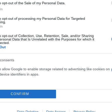
o opt-out of the Sale of my Personal Data.
In
to opt-out of processing my Personal Data for Targeted
ing.
In
o opt-out of Collection, Use, Retention, Sale, and/or Sharing
ersonal Data that Is Unrelated with the Purposes for which it
lected.
Out
consents
άκυνθος
o allow Google to enable storage related to advertising like cookies on
evice identifiers in apps.
CONFIRM
Data Deletion
Data Access
Privacy Policy