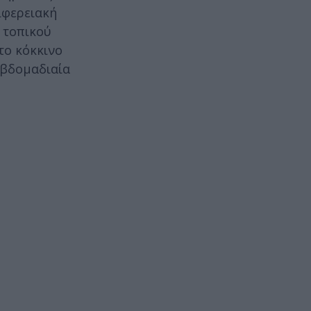
ιφερειακή
 τοπικού
το κόκκινο
εβδομαδιαία