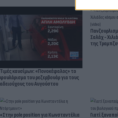
Πανζουρλισμ
Σαλάχ - Χιλι
της Τραμπζον
Τιμές καυσίμων: «Πονοκέφαλος» το
φουλάρισμα του ρεζερβουάρ για τους
αδειούχους του Αυγούστου
«Στην pole position για Κωνσταντέλια
Γιατί ξαναπα