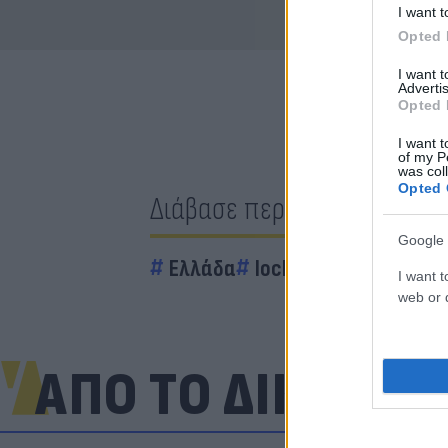
I want t
Opted 
I want 
Advertis
Opted 
I want t
of my P
was col
Opted 
Διάβασε περισσότερα
Google 
Ελλάδα
lockdown
Χανιά
Ζ
I want t
web or d
ΑΠΟ ΤΟ ΔΙΚΤΥΟ