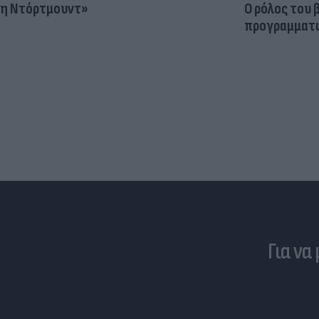
η Ντόρτμουντ»
Ο ρόλος του 
προγραμματι
Για να