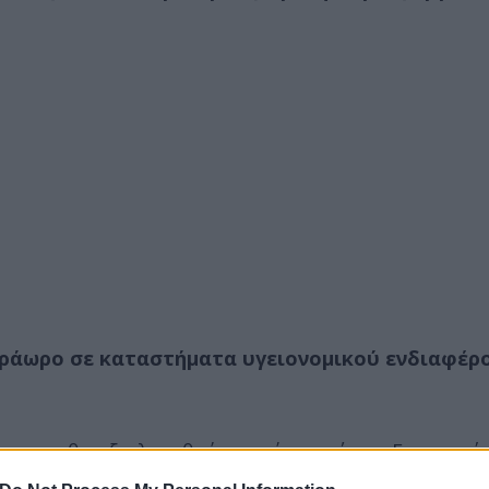
τράωρο σε καταστήματα υγειονομικού ενδιαφέρο
ου και θα αξιολογηθούν εκ νέου από την Επιτροπή