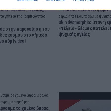
Skin dysmorphia: Όταν η ε
«τέλειο» δέρμα αποτελεί
ός στην παρουσίαση του
ψυχικής υγείας
άδες κόσμου στο γήπεδο
σπόρ (video)
ίρνουμε το χαμένο βάρος;