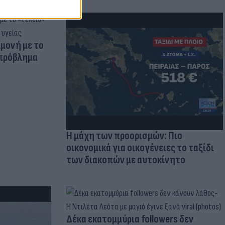
μμονή με το
 πρόβλημα
Η μάχη των προορισμών: Πιο
οικονομικά για οικογένειες το ταξίδι
των διακοπών με αυτοκίνητο
Δέκα εκατομμύρια followers δεν