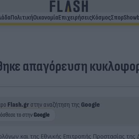
λάδα
Πολιτική
Οικονομία
Επιχειρήσεις
Κόσμος
Σπορ
Showb
θηκε απαγόρευση κυκλοφορ
ερο
Flash.gr
στην αναζήτηση της
Google
λόγων και της Εθνικής Επιτροπής Προστασίας της 