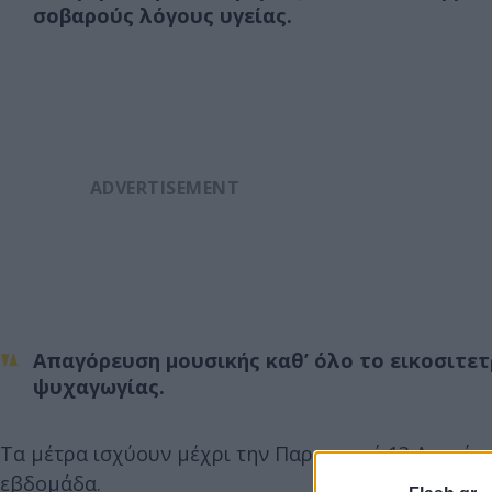
σοβαρούς λόγους υγείας.
Απαγόρευση μουσικής καθ’ όλο το εικοσιτε
ψυχαγωγίας.
Τα μέτρα ισχύουν μέχρι την Παρασκευή 13 Αυγούστ
εβδομάδα.