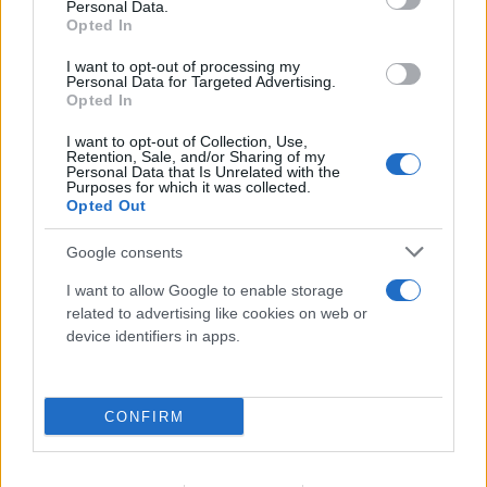
Personal Data.
Opted In
I want to opt-out of processing my
Personal Data for Targeted Advertising.
Opted In
Πόρτο Χέλι: Νεκρή η ιδιοκτήτρια
ΡΕΠΟΡΤΑΖ FLASH
I want to opt-out of Collection, Use,
γνωστού ξενοδοχείου – Έπεσε από τον 6ο όροφο
Retention, Sale, and/or Sharing of my
Personal Data that Is Unrelated with the
Purposes for which it was collected.
10.08.2026
Opted Out
Google consents
I want to allow Google to enable storage
related to advertising like cookies on web or
device identifiers in apps.
CONFIRM