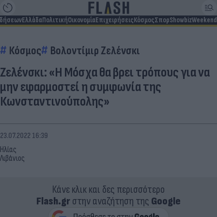
ιδήσεων
Ελλάδα
Πολιτική
Οικονομία
Επιχειρήσεις
Κόσμος
Σπορ
Showbiz
Weekend
Κόσμος
Βολοντίμιρ Ζελένσκι
Ζελένσκι: «Η Μόσχα θα βρει τρόπους για να
μην εφαρμοστεί η συμφωνία της
Κωνσταντινούπολης»
23.07.2022 16:39
Ηλίας
Λιβάνιος
Κάνε κλικ και δες περισσότερο
Flash.gr
στην αναζήτηση της
Google