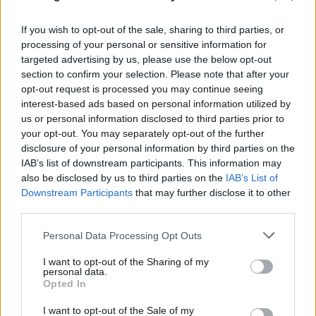
If you wish to opt-out of the sale, sharing to third parties, or
processing of your personal or sensitive information for
targeted advertising by us, please use the below opt-out
section to confirm your selection. Please note that after your
opt-out request is processed you may continue seeing
interest-based ads based on personal information utilized by
us or personal information disclosed to third parties prior to
your opt-out. You may separately opt-out of the further
disclosure of your personal information by third parties on the
IAB’s list of downstream participants. This information may
also be disclosed by us to third parties on the
IAB’s List of
Downstream Participants
that may further disclose it to other
third parties.
Please note that this website/app uses one or more Google
Personal Data Processing Opt Outs
services and may gather and store information including but
not limited to your visit or usage behaviour. You may click to
I want to opt-out of the Sharing of my
personal data.
grant or deny consent to Google and its third-party tags to
Opted In
use your data for below specified purposes in below Google
consent section.
I want to opt-out of the Sale of my