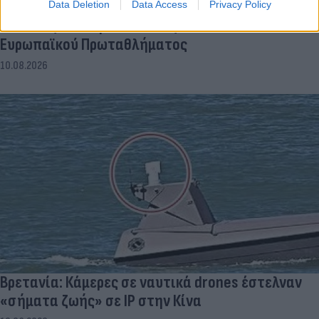
Data Deletion
Data Access
Privacy Policy
Ο Μίλτος Τεντόγλου «πέταξε» στον τελικό του
Ευρωπαϊκού Πρωταθλήματος
10.08.2026
Βρετανία: Κάμερες σε ναυτικά drones έστελναν
«σήματα ζωής» σε IP στην Κίνα