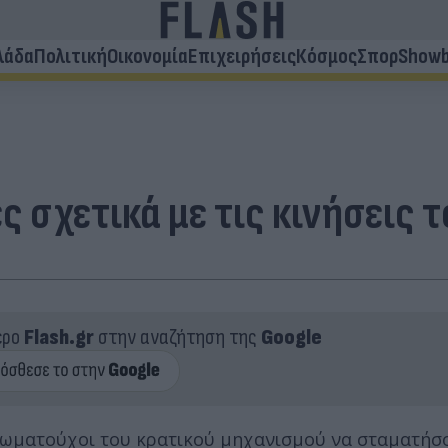
λάδα
Πολιτική
Οικονομία
Επιχειρήσεις
Κόσμος
Σπορ
Showb
ές σχετικά με τις κινήσεις
ερο
Flash.gr
στην αναζήτηση της
Google
ιωματούχοι του κρατικού μηχανισμού να σταματήσ