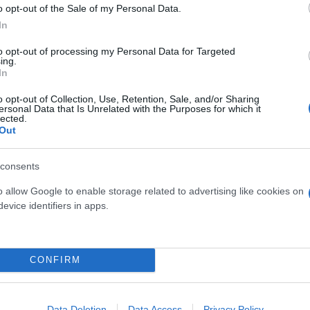
o opt-out of the Sale of my Personal Data.
In
ερο
Flash.gr
στην αναζήτηση της
Google
to opt-out of processing my Personal Data for Targeted
ing.
In
o opt-out of Collection, Use, Retention, Sale, and/or Sharing
ersonal Data that Is Unrelated with the Purposes for which it
lected.
Out
consents
o allow Google to enable storage related to advertising like cookies on
evice identifiers in apps.
ρ Ζελένσκι
CONFIRM
Data Deletion
Data Access
Privacy Policy