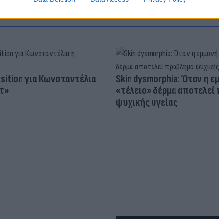
osition για Κωνσταντέλια
Skin dysmorphia: Όταν η ε
τ»
«τέλειο» δέρμα αποτελεί
ψυχικής υγείας