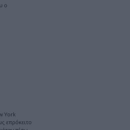
υ ο
w York
ως επρόκειτο