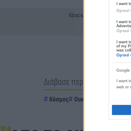
I want t
Opted 
Κάνε κλικ και δες περισσότ
I want 
Advertis
Opted 
I want t
of my P
was col
Opted 
Google 
Διάβασε περισσότερα
I want t
web or d
Κόσμος
Ουκρανία
Βολοντίμι