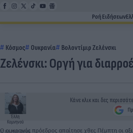
Ροή Ειδήσεων
Ελ
Κόσμος
Ουκρανία
Βολοντίμιρ Ζελένσκι
Ζελένσκι: Οργή για διαρρο
Κάνε κλικ και δες περισσότ
Έλλη
Κομνηνού
Ο ουκρανός πρόεδρος απαίτησε χθες Πέμπτη οι αξ
12.08.2022 08:06