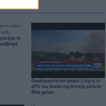
μμονή με το
 πρόβλημα
Οικολογική Καταστροφή: Στάχτη το
42% των δασών της Αττικής μέσα σε
δέκα χρόνια