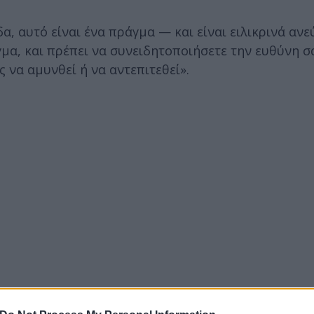
, αυτό είναι ένα πράγμα — και είναι ειλικρινά ανε
γμα, και πρέπει να συνειδητοποιήσετε την ευθύνη σ
ς να αμυνθεί ή να αντεπιτεθεί».