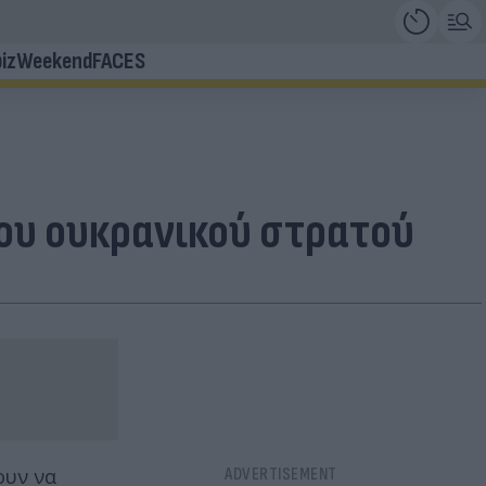
iz
Weekend
FACES
 του ουκρανικού στρατού
ουν να