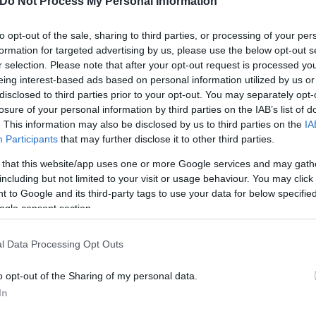
εργείται έρευνα για τουλάχιστον μία περίπτωση π
Do Not Process My Personal Information
to opt-out of the sale, sharing to third parties, or processing of your per
formation for targeted advertising by us, please use the below opt-out s
α στα σχέδια των ουκρανικών ένοπλων δυνάμεων, 
r selection. Please note that after your opt-out request is processed y
eing interest-based ads based on personal information utilized by us or
ιμοποιεί αυτές τις πληροφορίες εναντίον μας», δι
disclosed to third parties prior to your opt-out. You may separately opt-
losure of your personal information by third parties on the IAB’s list of
. This information may also be disclosed by us to third parties on the
IA
Participants
that may further disclose it to other third parties.
τικούς αξιωματούχους, τοπικούς αιρετούς, αξιωματ
εξελίξεις στα μέτωπα.
 that this website/app uses one or more Google services and may gath
including but not limited to your visit or usage behaviour. You may click 
 to Google and its third-party tags to use your data for below specifi
υνεργάτη του από την ηγεσία της υπηρεσίας πληρο
ogle consent section.
ς, οι σημαντικότερες από το ξέσπασμα του πολέμου 
l Data Processing Opt Outs
τους στην αποτυχία τους να ξεριζώσουν αυτά που
o opt-out of the Sharing of my personal data.
In