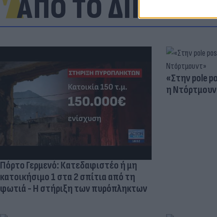
ΑΠΟ ΤΟ ΔΙΚΤΥΟ
«Στην pole p
η Ντόρτμουν
Πόρτο Γερμενό: Κατεδαφιστέο ή μη
κατοικήσιμο 1 στα 2 σπίτια από τη
φωτιά - Η στήριξη των πυρόπληκτων