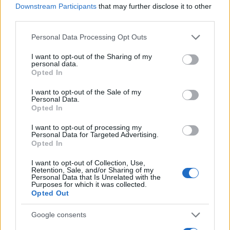
Downstream Participants
that may further disclose it to other
third parties.
Please note that this website/app uses one or more Google
Personal Data Processing Opt Outs
services and may gather and store information including but
not limited to your visit or usage behaviour. You may click to
I want to opt-out of the Sharing of my
personal data.
grant or deny consent to Google and its third-party tags to
Opted In
use your data for below specified purposes in below Google
consent section.
I want to opt-out of the Sale of my
Personal Data.
Opted In
I want to opt-out of processing my
Personal Data for Targeted Advertising.
Opted In
I want to opt-out of Collection, Use,
Retention, Sale, and/or Sharing of my
Personal Data that Is Unrelated with the
Purposes for which it was collected.
Opted Out
Google consents