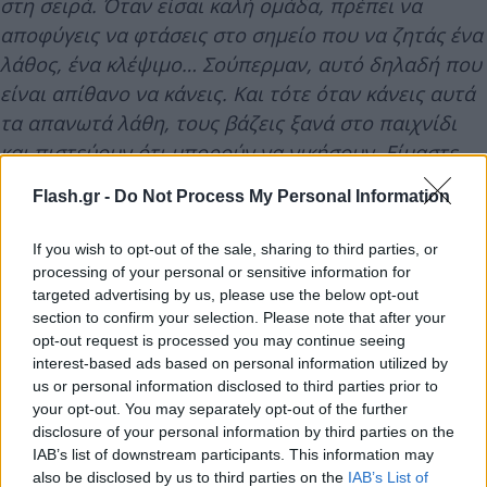
στη σειρά. Όταν είσαι καλή ομάδα, πρέπει να
αποφύγεις να φτάσεις στο σημείο που να ζητάς ένα
λάθος, ένα κλέψιμο… Σούπερμαν, αυτό δηλαδή που
είναι απίθανο να κάνεις. Και τότε όταν κάνεις αυτά
τα απανωτά λάθη, τους βάζεις ξανά στο παιχνίδι
και πιστεύουν ότι μπορούν να νικήσουν. Είμαστε
απογοητευμένοι από το αποτέλεσμα, αλλά θα
Flash.gr -
Do Not Process My Personal Information
πρέπει να βελτιωνόμαστε με τις νέες προσθήκες.
Κάποιοι ήρθαν μόλις αυτή την εβδομάδα. Ποτέ δεν
If you wish to opt-out of the sale, sharing to third parties, or
θα αποτελέσει δικαιολογία, αλλά χρειαζόμαστε
processing of your personal or sensitive information for
χρόνο για να παίξουμε μαζί.
targeted advertising by us, please use the below opt-out
section to confirm your selection. Please note that after your
opt-out request is processed you may continue seeing
interest-based ads based on personal information utilized by
us or personal information disclosed to third parties prior to
your opt-out. You may separately opt-out of the further
disclosure of your personal information by third parties on the
IAB’s list of downstream participants. This information may
also be disclosed by us to third parties on the
IAB’s List of