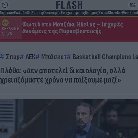
ιδήσεων
Ελλάδα
Πολιτική
Οικονομία
Επιχειρήσεις
Κόσμος
Σπορ
Showbiz
Weekend
Φωτιά στο Μουζάκι Ηλείας – Ισχυρές
BREAKING
δυνάμεις της Πυροσβεστικής
NEWS
Σπορ
ΑΕΚ
Μπάσκετ
Basketball Champions L
Πλάθα: «Δεν αποτελεί δικαιολογία, αλλά
χρειαζόμαστε χρόνο να παίξουμε μαζί»