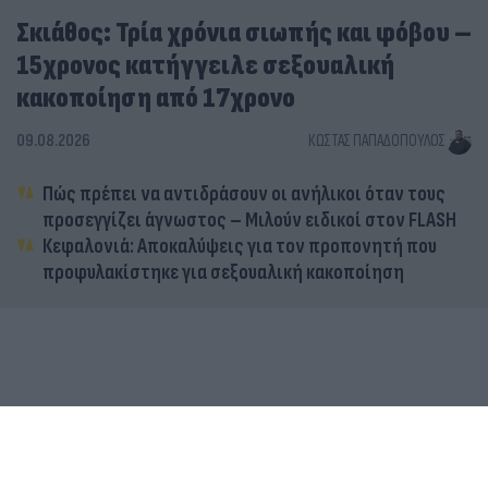
Σκιάθος: Τρία χρόνια σιωπής και φόβου –
15χρονος κατήγγειλε σεξουαλική
κακοποίηση από 17χρονο
09.08.2026
ΚΏΣΤΑΣ ΠΑΠΑΔΌΠΟΥΛΟΣ
Πώς πρέπει να αντιδράσουν οι ανήλικοι όταν τους
προσεγγίζει άγνωστος – Μιλούν ειδικοί στον FLASH
Κεφαλονιά: Αποκαλύψεις για τον προπονητή που
προφυλακίστηκε για σεξουαλική κακοποίηση