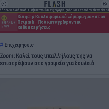
ιδήσεων
Ελλάδα
Πολιτική
Οικονομία
Επιχειρήσεις
Κόσμος
Σπορ
Showbiz
Weekend
Κίνηση: Κυκλοφοριακό «έμφραγμα» στον
Πειραιά - Πού καταγράφονται
BREAKING
καθυστερήσεις
NEWS
Επιχειρήσεις
Zoom: Kαλεί τους υπαλλήλους της να
επιστρέψουν στο γραφείο για δουλειά