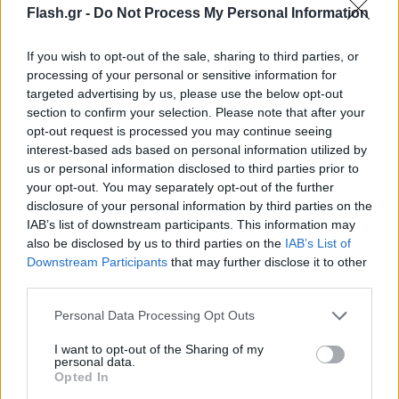
Flash.gr -
Do Not Process My Personal Information
«Ως εταιρεία, είμαστε σε καλύτερη θέση να
If you wish to opt-out of the sale, sharing to third parties, or
χρησιμοποιήσουμε τις δικές μας τεχνολογίες, να
processing of your personal or sensitive information for
συνεχίσουμε να καινοτομούμε και να
targeted advertising by us, please use the below opt-out
section to confirm your selection. Please note that after your
υποστηρίζουμε τους παγκόσμιους πελάτες μας». Οι
opt-out request is processed you may continue seeing
μετοχές της εταιρείας που εδρεύει στο Σαν Χοσέ
interest-based ads based on personal information utilized by
εξαπλασιάστηκαν το 2020 όταν η πανδημία άφησε
us or personal information disclosed to third parties prior to
your opt-out. You may separately opt-out of the further
εκατομμύρια υπαλλήλους που χρειαζόταν να
disclosure of your personal information by third parties on the
συνδεθούν με τους συναδέλφους τους στο
IAB’s list of downstream participants. This information may
διαδίκτυο αποκλεισμένους στα σπίτια τους. Το
also be disclosed by us to third parties on the
IAB’s List of
Zoom εμφανίστηκε γρήγορα ως η νούμερο ένα
Downstream Participants
that may further disclose it to other
third parties.
υπηρεσία τηλεδιάσκεψης.
Please note that this website/app uses one or more Google
Personal Data Processing Opt Outs
services and may gather and store information including but
not limited to your visit or usage behaviour. You may click to
I want to opt-out of the Sharing of my
personal data.
grant or deny consent to Google and its third-party tags to
Opted In
use your data for below specified purposes in below Google