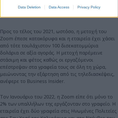
Data Deletion
Data Access
Privacy Policy
Προς το τέλος του 2021, ωστόσο, η μετοχή του
Zoom έπεσε κατακόρυφα και η εταιρεία έχει χάσει
από τότε τουλάχιστον 100 δισεκατομμύρια
δολάρια σε αξία αγοράς. Η μετοχή παρέμεινε
στάσιμη και φέτος καθώς οι εργαζόμενοι
επέστρεψαν στα γραφεία τους σε όλη τη χώρα,
μειώνοντας την εξάρτηση από τις τηλεδιασκέψεις,
ανέφερε το Business Insider.
Τον Ιανουάριο του 2022, η Zoom είπε ότι μόνο το
2% των υπαλλήλων της εργάζονταν στο γραφείο. Η
εταιρεία έχει δύο γραφεία στις Ηνωμένες Πολιτείες
στο Σαν Χοσέ της Καλιφόρνια και στο Ντένβερ του