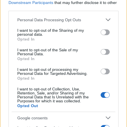
Downstream Participants
that may further disclose it to other
third parties.
Please note that this website/app uses one or more Google
Personal Data Processing Opt Outs
services and may gather and store information including but
Κατά τη διάρκεια των δράσεων χρησιμοποιήθηκαν
not limited to your visit or usage behaviour. You may click to
I want to opt-out of the Sharing of my
βιωματικές μέθοδοι και προσομοιωτές του
personal data.
grant or deny consent to Google and its third-party tags to
Opted In
Ινστιτούτου, ώστε οι μαθητές να αντιληφθούν με
use your data for below specified purposes in below Google
ασφαλή τρόπο τους κινδύνους. Η δράση
consent section.
I want to opt-out of the Sale of my
Personal Data.
υλοποιήθηκε με την υποστήριξη της Ολυμπίας
Opted In
Οδού.
I want to opt-out of processing my
Personal Data for Targeted Advertising.
Opted In
Εκπαιδευτικό Πρόγραμμα Οδικής Ασφάλειας –
Κυκλοφοριακής Αγωγής "Κάν'το Σωστά"
σε
I want to opt-out of Collection, Use,
Retention, Sale, and/or Sharing of my
σχολικές μονάδες του Νομού Αττικής (Τετάρτη
Personal Data that Is Unrelated with the
Purposes for which it was collected.
19/3/2025)
Opted Out
Σε Λύκεια του Νομού Αττικής πραγματοποιήθηκαν
Google consents
αντίστοιχα προγράμματα, με χρήση των