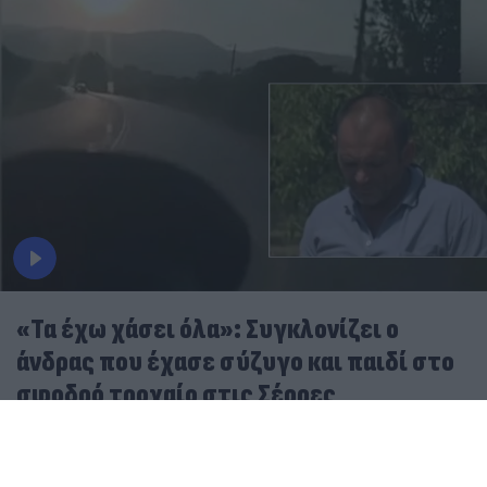
«Τα έχω χάσει όλα»: Συγκλονίζει ο
άνδρας που έχασε σύζυγο και παιδί στο
σφοδρό τροχαίο στις Σέρρες
07.08.2026
ΓΙΏΡΓΟΣ ΓΕΩΡΓΑΚΌΠΟΥΛΟΣ