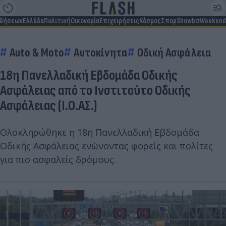
ιδήσεων
Ελλάδα
Πολιτική
Οικονομία
Επιχειρήσεις
Κόσμος
Σπορ
Showbiz
Weekend
Auto & Moto
Αυτοκίνητα
Οδική Ασφάλεια
18η Πανελλαδική Εβδομάδα Οδικής
Ασφάλειας από το Ινστιτούτο Οδικής
Ασφάλειας (Ι.Ο.ΑΣ.)
Ολοκληρώθηκε η 18η Πανελλαδική Εβδομάδα
Οδικής Ασφάλειας ενώνοντας φορείς και πολίτες
για πιο ασφαλείς δρόμους.