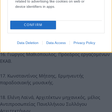
related to advertising like cookies on web or
αμαξίδιο.
device identifiers in apps.
14. Βασίλης Ζούλιας, Επιχειρηματίας και designer.
CONFIRM
15. Σταυρούλα Κοντόγγονα, Άνεργη - μέλος
Αθλητικού Συλλόγου Κυψέλης «Αθηναίς»
Data Deletion
Data Access
Privacy Policy
16. Γιώργος Μαθιόπουλος, Πρόεδρος εργαζομένων
ΕΚΑΒ.
17. Κωνσταντίνος Μήτσης, Ερμηνευτής
παραδοσιακής μουσικής.
18. Ελένη Λαϊνά, Αρχιτέκτων μηχανικός, μέλος
Αντιπροσωπείας Πανελλήνιου Συλλόγου
Αρχιτεκτόνων.