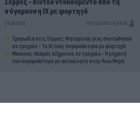
Σέρρες - Βίντεο ντοκουμέντο από τη
σύγκρουση ΙΧ με φορτηγό
07.08.2026
ΧΡΙΣΤΌΔΟΥΛΟΣ ΣΚΟΎΝΤΑΣ
Τραγωδία στις Σέρρες: Μητέρα και γιος σκοτώθηκαν
σε τροχαίο - Το ΙΧ τους συγκρούστηκε με φορτηγό
Μύκονος: Νεκρός 42χρονος σε τροχαίο - Η μηχανή
του συγκρούστηκε με αυτοκίνητο στην Άνω Μερά