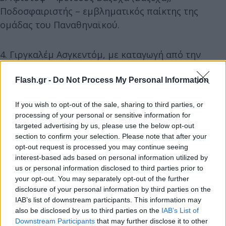
Ποδοσφαιριστής – εμβληματικός παίκτης της
ομάδας του Παναθηναϊκού.
4. Γιργκαλέμ Ασγκεντόμ, με καταγωγή από την
Αιθιοπία ζει είκοσι χρόνια στην Κυψέλη. Εργάζεται
ως μεταφράστρια στο Διεθνή Οργανισμό
Flash.gr -
Do Not Process My Personal Information
Μετανάστευσης.
If you wish to opt-out of the sale, sharing to third parties, or
processing of your personal or sensitive information for
5. Κωνσταντίνος Πολίτης, ιεροψάλτης και Πρόεδρος
targeted advertising by us, please use the below opt-out
section to confirm your selection. Please note that after your
Ομοσπονδίας Συλλόγων Ιεροψαλτών Ελλάδος.
opt-out request is processed you may continue seeing
interest-based ads based on personal information utilized by
6. Βασίλης Καραμητσάνης, ο συνδημιουργός και
us or personal information disclosed to third parties prior to
your opt-out. You may separately opt-out of the further
πρόεδρος του Animasyros.
disclosure of your personal information by third parties on the
IAB’s list of downstream participants. This information may
7. Αντώνης Βασιλογιαννακόπουλος, Ιατρός
also be disclosed by us to third parties on the
IAB’s List of
Downstream Participants
that may further disclose it to other
διευθυντής κλινικής στο Νοσοκομείο Ντυνάν.