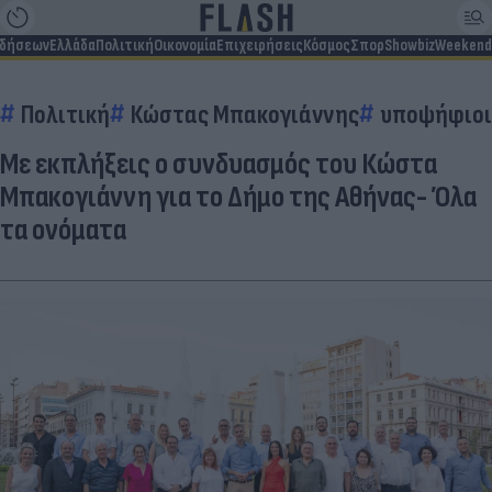
ιδήσεων
Ελλάδα
Πολιτική
Οικονομία
Επιχειρήσεις
Κόσμος
Σπορ
Showbiz
Weekend
Πολιτική
Κώστας Μπακογιάννης
υποψήφιοι
Με εκπλήξεις ο συνδυασμός του Κώστα
Μπακογιάννη για το Δήμο της Αθήνας- Όλα
τα ονόματα