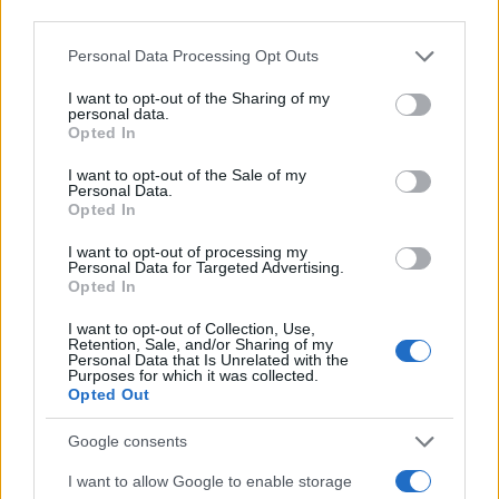
third parties.
Please note that this website/app uses one or more Google
Personal Data Processing Opt Outs
8. Βαγγέλης Προβιάς, Συγγραφέας.
services and may gather and store information including but
not limited to your visit or usage behaviour. You may click to
I want to opt-out of the Sharing of my
personal data.
grant or deny consent to Google and its third-party tags to
9. Αλέξης Αλεξόπουλος, Πρόεδρος του Πανελλήνιου
Opted In
use your data for below specified purposes in below Google
Γυμναστικού Συλλόγου.
consent section.
I want to opt-out of the Sale of my
Personal Data.
Opted In
10. Μάρω Θεοδωράκη, Μουσικός.
I want to opt-out of processing my
Personal Data for Targeted Advertising.
Opted In
11. Απόστολος Ασλανίδης, Μηχανολόγος
Μηχανικός και Μέλος στο ΔΣ του ΕΒΕΑ.
I want to opt-out of Collection, Use,
Retention, Sale, and/or Sharing of my
Personal Data that Is Unrelated with the
Purposes for which it was collected.
12. Νικολέτα Καρρά, Ηθοποιός.
Opted Out
Google consents
13. Χάρης Περδίκης, Πρόεδρος Ομοσπονδίας των
Σωματείων Ελλήνων. Καλαθοσφαιριστών με
I want to allow Google to enable storage