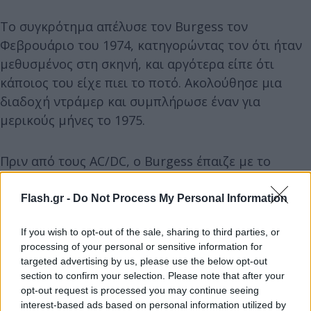
Το συγκρότημα απέλυσε τον Burgess τον
Φεβρουάριο του 1974, κατηγορώντας τον ότι ήταν
μεθυσμένος στη σκηνή, και αργότερα είπε ότι
κάποιος του είχε πιει το ποτό. Ακολούθησε μια
διαδοχή ντράμερ και συμπλήρωσε έναν για
μερικούς μήνες το 1975.
Πριν από τους AC/DC, ο Burgess έπαιζε με το
αυστραλιανό ροκ συγκρότημα The Masters
Apprentices, το οποίο εισήχθη στο Hall of Fame
Flash.gr -
Do Not Process My Personal Information
της Ένωσης Αυστραλιανής Δισκογραφικής
If you wish to opt-out of the sale, sharing to third parties, or
Βιομηχανίας το 1998.
processing of your personal or sensitive information for
targeted advertising by us, please use the below opt-out
section to confirm your selection. Please note that after your
opt-out request is processed you may continue seeing
interest-based ads based on personal information utilized by