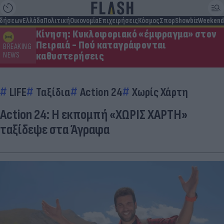
ιδήσεων
Ελλάδα
Πολιτική
Οικονομία
Επιχειρήσεις
Κόσμος
Σπορ
Showbiz
Weekend
Κίνηση: Κυκλοφοριακό «έμφραγμα» στον
Πειραιά - Πού καταγράφονται
BREAKING
καθυστερήσεις
NEWS
LIFE
Ταξίδια
Action 24
Χωρίς Χάρτη
Action 24: Η εκπομπή «ΧΩΡΙΣ ΧΑΡΤΗ»
ταξίδεψε στα Άγραφα