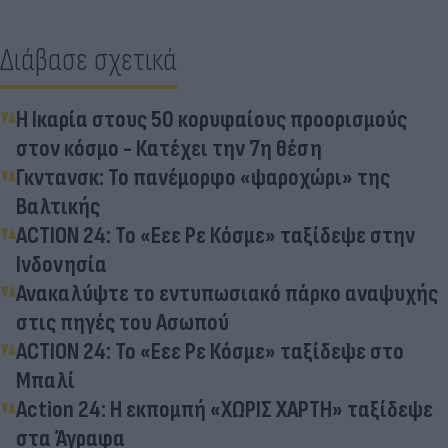
Διάβασε σχετικά
Η Ικαρία στους 50 κορυφαίους προορισμούς
στον κόσμο - Κατέχει την 7η θέση
Γκντανσκ: Το πανέμορφο «ψαροχώρι» της
Βαλτικής
ACTION 24: Το «Εεε Ρε Κόσμε» ταξίδεψε στην
Ινδονησία
Ανακαλύψτε το εντυπωσιακό πάρκο αναψυχής
στις πηγές του Ασωπού
ACTION 24: Το «Εεε Ρε Κόσμε» ταξίδεψε στο
Μπαλί
Action 24: Η εκπομπή «ΧΩΡΙΣ ΧΑΡΤΗ» ταξίδεψε
στα Άγραφα