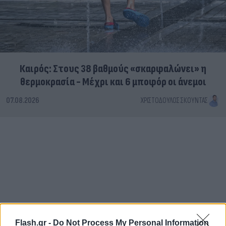
Καιρός: Στους 38 βαθμούς «σκαρφαλώνει» η
θερμοκρασία - Μέχρι και 6 μποφόρ οι άνεμοι
07.08.2026
ΧΡΙΣΤΌΔΟΥΛΟΣ ΣΚΟΎΝΤΑΣ
Flash.gr -
Do Not Process My Personal Information