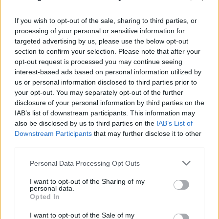
If you wish to opt-out of the sale, sharing to third parties, or
processing of your personal or sensitive information for
targeted advertising by us, please use the below opt-out
section to confirm your selection. Please note that after your
opt-out request is processed you may continue seeing
interest-based ads based on personal information utilized by
us or personal information disclosed to third parties prior to
your opt-out. You may separately opt-out of the further
disclosure of your personal information by third parties on the
IAB’s list of downstream participants. This information may
also be disclosed by us to third parties on the
IAB’s List of
Downstream Participants
that may further disclose it to other
third parties.
Please note that this website/app uses one or more Google
Personal Data Processing Opt Outs
services and may gather and store information including but
not limited to your visit or usage behaviour. You may click to
I want to opt-out of the Sharing of my
personal data.
grant or deny consent to Google and its third-party tags to
Opted In
use your data for below specified purposes in below Google
consent section.
I want to opt-out of the Sale of my