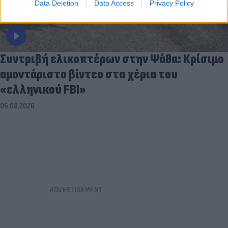
Data Deletion
Data Access
Privacy Policy
Συντριβή ελικοπτέρων στην Ψάθα: Κρίσιμο
αμοντάριστο βίντεο στα χέρια του
«ελληνικού FBI»
06.08.2026