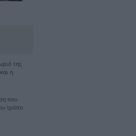
ωριό της
και η
ωση που
τον τρόπο