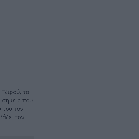
Τζιρού, το
ο σημείο που
ύ του τον
βάζει τον