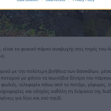
, είναι το φυσικό πάρκο αναψυχής στις πηγές του 
υς.
ωριού με την πολύτιμη βοήθεια των δασκάλων, μέσ
 ποταμού με φόντο τα αιωνόβια δέντρα του πάρκου
, φωλιές, τελεφερίκ πάνω από το ποτάμι, γέφυρες, τ
ηροφορίες και οδηγίες καθ΄όλη τη διάρκεια της δια
ίνεις για λίγο και εσύ παιδί.