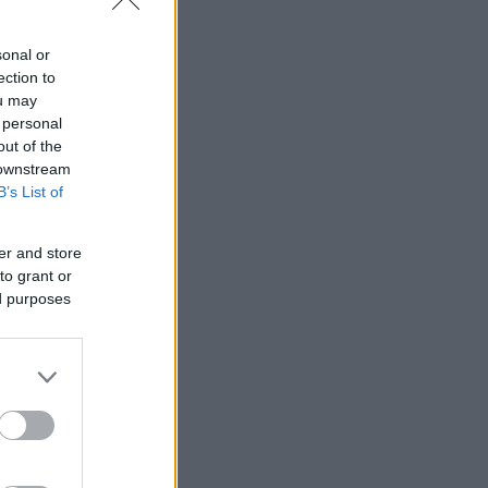
ίοι ήταν οι
λεται σε
sonal or
ection to
ou may
 personal
out of the
 downstream
B’s List of
er and store
to grant or
ed purposes