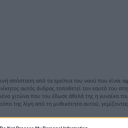
ινή απόσταση από τα ερείπια του ναού που είναι 
ανίκητος αυτός άνδρας τοποθετεί τον εαυτό του στ
ένο χιτώνα που του έδωσε άθελά της η γυναίκα το
ρόπο της λίγη από τη μυθικότητα αυτού, γεμίζοντας