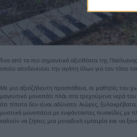
Ένα από τα πιο σημαντικά αξιοθέατα της Παύλιανης
οποίο αποδεικνύει την αγάπη όλων για τον τόπο το
Με μια αξιοζήλευτη προσπάθεια, οι μαθητές του χ
μαγευτικό μονοπάτι πλάι στα τρεχούμενα νερά του
ότι τίποτα δεν είναι αδύνατο. Αιώρες, ξυλοκρέβατα
μυστικά μονοπάτια με ευφάνταστες πινακίδες με πλ
καλούν να ζήσεις μια μοναδική εμπειρία και να ξαναγ