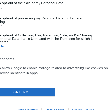
o opt-out of the Sale of my Personal Data.
In
to opt-out of processing my Personal Data for Targeted
ing.
In
o opt-out of Collection, Use, Retention, Sale, and/or Sharing
ersonal Data that Is Unrelated with the Purposes for which it
lected.
Out
consents
o allow Google to enable storage related to advertising like cookies on
evice identifiers in apps.
CONFIRM
Data Deletion
Data Access
Privacy Policy