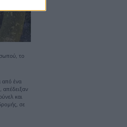
Ασωπού, το
α από ένα
, απέδειξαν
ούνελ και
δρομής, σε