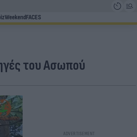
iz
Weekend
FACES
ηγές του Ασωπού