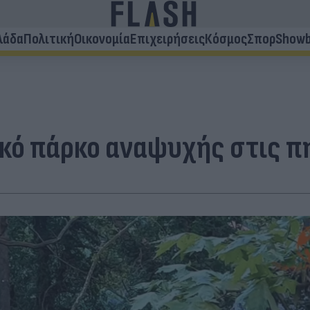
λάδα
Πολιτική
Οικονομία
Επιχειρήσεις
Κόσμος
Σπορ
Showb
κό πάρκο αναψυχής στις π