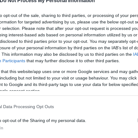
Do Not Process My Personal Information
τι την οφείλει στους πρώτους της κατοίκους, οι οπο
 Παύλου, ενώ μια πιο πιθανή εκδοχή είναι να οφεί
to opt-out of the sale, sharing to third parties, or processing of your per
formation for targeted advertising by us, please use the below opt-out s
r selection. Please note that after your opt-out request is processed y
eing interest-based ads based on personal information utilized by us or
disclosed to third parties prior to your opt-out. You may separately opt-
losure of your personal information by third parties on the IAB’s list of
. This information may also be disclosed by us to third parties on the
IA
Participants
that may further disclose it to other third parties.
 that this website/app uses one or more Google services and may gath
including but not limited to your visit or usage behaviour. You may click 
 to Google and its third-party tags to use your data for below specifi
ogle consent section.
l Data Processing Opt Outs
o opt-out of the Sharing of my personal data.
In