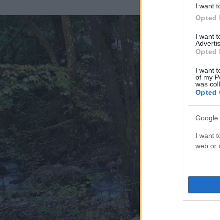
I want t
Opted 
I want 
Advertis
Opted 
I want t
of my P
was col
Opted 
Google 
I want t
web or d