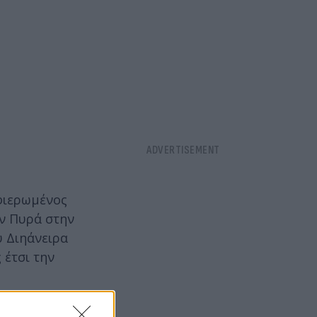
αφιερωμένος
ην Πυρά στην
υ Διηάνειρα
 έτσι την