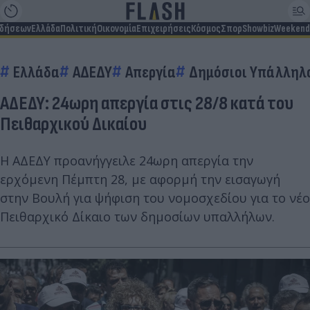
ιδήσεων
Ελλάδα
Πολιτική
Οικονομία
Επιχειρήσεις
Κόσμος
Σπορ
Showbiz
Weekend
Ελλάδα
ΑΔΕΔΥ
Απεργία
Δημόσιοι Υπάλληλ
ΑΔΕΔΥ: 24ωρη απεργία στις 28/8 κατά του
Πειθαρχικού Δικαίου
Η ΑΔΕΔΥ προανήγγειλε 24ωρη απεργία την
ερχόμενη Πέμπτη 28, με αφορμή την εισαγωγή
στην Βουλή για ψήφιση του νομοσχεδίου για το νέο
Πειθαρχικό Δίκαιο των δημοσίων υπαλλήλων.