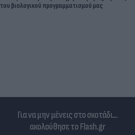
Πανζουρλισμός στην παρουσίαση του Σαλάχ -
Χιλιάδες κόσμου στο γήπεδο της Τραμπζονσπόρ
(video)
Για να μην μένεις στο σκοτάδι...
ακολούθησε το Flash.gr