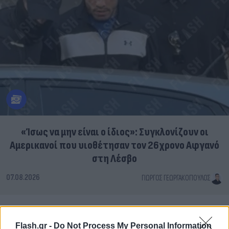
«Ίσως να μην είναι ο ίδιος»: Συγκλονίζουν οι
Αμερικανοί που υιοθέτησαν τον 26χρονο Αφγανό
στη Λέσβο
07.08.2026
ΓΙΏΡΓΟΣ ΓΕΩΡΓΑΚΌΠΟΥΛΟΣ
Flash.gr -
Do Not Process My Personal Information