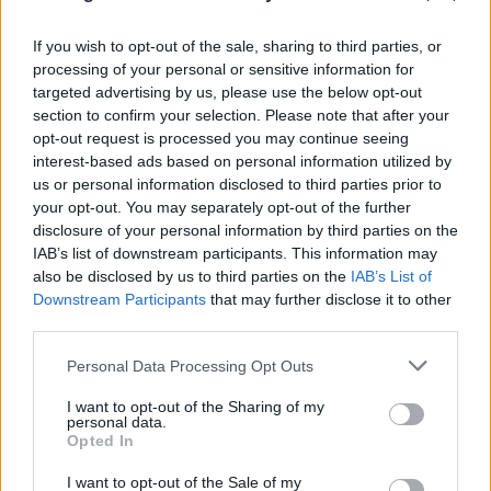
If you wish to opt-out of the sale, sharing to third parties, or
processing of your personal or sensitive information for
targeted advertising by us, please use the below opt-out
section to confirm your selection. Please note that after your
opt-out request is processed you may continue seeing
interest-based ads based on personal information utilized by
us or personal information disclosed to third parties prior to
your opt-out. You may separately opt-out of the further
disclosure of your personal information by third parties on the
IAB’s list of downstream participants. This information may
Ιαπωνία: Απίθανο βίντεο από χειρουργείο τη
also be disclosed by us to third parties on the
IAB’s List of
Downstream Participants
that may further disclose it to other
στιγμή του σεισμού 7,1 Ρίχτερ - Αγκάλιασαν τον
third parties.
ασθενή
Please note that this website/app uses one or more Google
Personal Data Processing Opt Outs
07.08.2026
ΓΙΏΡΓΟΣ ΓΕΩΡΓΑΚΌΠΟΥΛΟΣ
services and may gather and store information including but
not limited to your visit or usage behaviour. You may click to
I want to opt-out of the Sharing of my
personal data.
grant or deny consent to Google and its third-party tags to
Opted In
use your data for below specified purposes in below Google
consent section.
I want to opt-out of the Sale of my