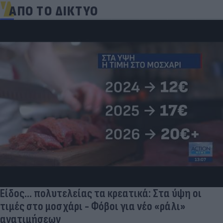
ΑΠΟ ΤΟ ΔΙΚΤΥΟ
Είδος... πολυτελείας τα κρεατικά: Στα ύψη οι
τιμές στο μοσχάρι - Φόβοι για νέο «ράλι»
ανατιμήσεων