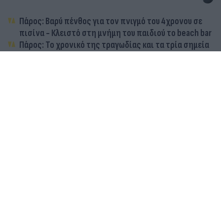
Πάρος: Βαρύ πένθος για τον πνιγμό του 4χρονου σε
πισίνα - Κλειστό στη μνήμη του παιδιού το beach bar
Πάρος: Το χρονικό της τραγωδίας και τα τρία σημεία
που θα ρίξουν φως - Η αυτοθυσία του μπάρμαν