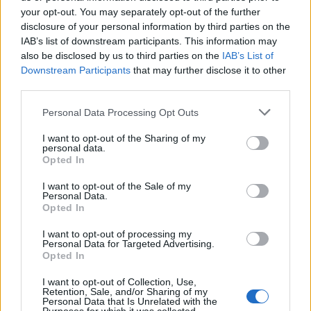
your opt-out. You may separately opt-out of the further
disclosure of your personal information by third parties on the
IAB’s list of downstream participants. This information may
also be disclosed by us to third parties on the
IAB’s List of
Downstream Participants
that may further disclose it to other
third parties.
Please note that this website/app uses one or more Google
Personal Data Processing Opt Outs
services and may gather and store information including but
not limited to your visit or usage behaviour. You may click to
I want to opt-out of the Sharing of my
personal data.
grant or deny consent to Google and its third-party tags to
Opted In
use your data for below specified purposes in below Google
consent section.
I want to opt-out of the Sale of my
Personal Data.
Opted In
I want to opt-out of processing my
Personal Data for Targeted Advertising.
Opted In
I want to opt-out of Collection, Use,
Retention, Sale, and/or Sharing of my
Personal Data that Is Unrelated with the