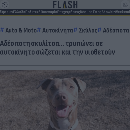
ιδήσεων
Ελλάδα
Πολιτική
Οικονομία
Επιχειρήσεις
Κόσμος
Σπορ
Showbiz
Weekend
Auto & Moto
Αυτοκίνητα
Σκύλος
Αδέσποτα
Αδέσποτη σκυλίτσα… τρυπώνει σε
αυτοκίνητο σώζεται και την υιοθετούν