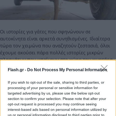
Οι ιστορίες για γάτες που σφηνώνουν σε
αυτοκίνητα είναι αρκετά συνηθισμένες. Ιδιαίτερα
τώρα τον χειμώνα που αναζητούν ζεστασιά, όλοι
έχουμε ακούσει πάρα πολλές ιστορίες μικρών
πλασμάτων που μπαίνουν στο χώρο του κινητήρα
αυτοκινήτου (ιδιαίτερα παλαιών). Αλλά ένας σκύλος
Flash.gr -
Do Not Process My Personal Information
σχεδόν 50 κιλών που σφηνώνει σε ένα αυτοκίνητο
είναι ένα σπάνιο φαινόμενο. Η διευθύντρια
If you wish to opt-out of the sale, sharing to third parties, or
επιτόπιων επιχειρήσεων της Humane Society,
processing of your personal or sensitive information for
targeted advertising by us, please use the below opt-out
Tracey Miller, είπε ότι αυτή ήταν η πρώτη τέτοια
section to confirm your selection. Please note that after your
περίπτωση εδώ και δεκαετίες.
opt-out request is processed you may continue seeing
interest-based ads based on personal information utilized by
us or personal information disclosed to third parties prior to