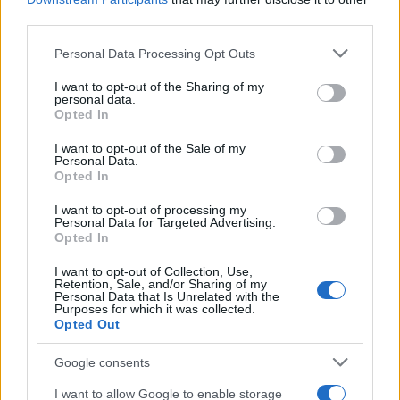
third parties.
Please note that this website/app uses one or more Google
Personal Data Processing Opt Outs
services and may gather and store information including but
not limited to your visit or usage behaviour. You may click to
I want to opt-out of the Sharing of my
personal data.
grant or deny consent to Google and its third-party tags to
Opted In
use your data for below specified purposes in below Google
Γιορτάζουμε με σεβασμό τον ερχομό του νέου
consent section.
έτους: Αθόρυβα πυροτεχνήματα για τα ζώα και
I want to opt-out of the Sale of my
Personal Data.
το περιβάλλον
Opted In
Η νέα πρωτοβουλία της Ειδικής Γραμματείας για την
I want to opt-out of processing my
Προστασία των Ζώων Συντροφιάς.
Personal Data for Targeted Advertising.
Opted In
Συντακτική
31.12.2025 16:21
Ομάδα
I want to opt-out of Collection, Use,
Retention, Sale, and/or Sharing of my
Flash.gr
Personal Data that Is Unrelated with the
Purposes for which it was collected.
Opted Out
Google consents
I want to allow Google to enable storage