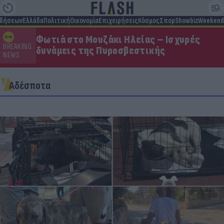
ιδήσεων
Ελλάδα
Πολιτική
Οικονομία
Επιχειρήσεις
Κόσμος
Σπορ
Showbiz
Weekend
Φωτιά στο Μουζάκι Ηλείας – Ισχυρές
BREAKING
δυνάμεις της Πυροσβεστικής
NEWS
Αδέσποτα