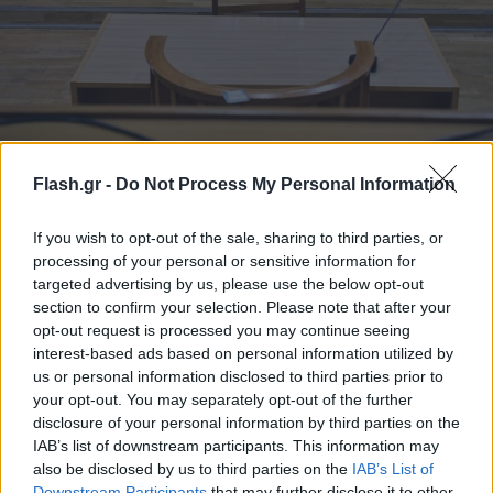
Θεσσαλονίκη: Ένοχοι δύο πρώην αντιδήμαρχοι
Flash.gr -
Do Not Process My Personal Information
για φονική επίθεση αδέσποτων σκύλων
Σε ποινές φυλάκισης καταδικάστηκαν δύο πρώην αντιδήμαρχοι
If you wish to opt-out of the sale, sharing to third parties, or
για τον θάνατο 65χρονου και τον τραυματισμό 82χρονου από
processing of your personal or sensitive information for
αγέλη αδέσποτων σκύλων.
targeted advertising by us, please use the below opt-out
section to confirm your selection. Please note that after your
Συντακτική
20.01.2026 16:11
opt-out request is processed you may continue seeing
Ομάδα
Flash.gr
interest-based ads based on personal information utilized by
us or personal information disclosed to third parties prior to
your opt-out. You may separately opt-out of the further
disclosure of your personal information by third parties on the
IAB’s list of downstream participants. This information may
also be disclosed by us to third parties on the
IAB’s List of
Downstream Participants
that may further disclose it to other