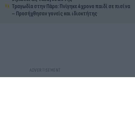
Τραγωδία στην Πάρο: Πνίγηκε 4χρονο παιδί σε πισίνα
– Προσήχθησαν γονείς και ιδιοκτήτης