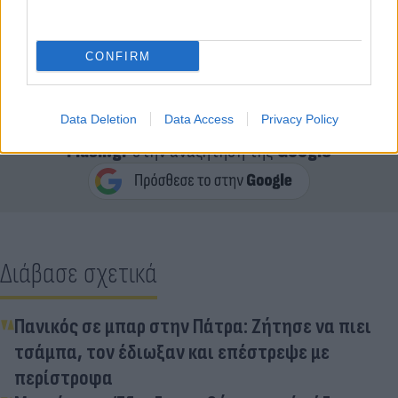
CONFIRM
Data Deletion
Data Access
Privacy Policy
Κάνε κλικ και δες περισσότερο
Flash.gr
στην αναζήτηση της
Google
Διάβασε σχετικά
Πανικός σε μπαρ στην Πάτρα: Ζήτησε να πιει
τσάμπα, τον έδιωξαν και επέστρεψε με
περίστροφα