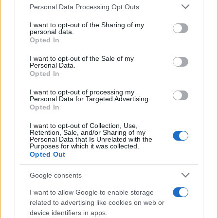
Please note that this website/app uses one or more Google
Personal Data Processing Opt Outs
services and may gather and store information including but
not limited to your visit or usage behaviour. You may click to
I want to opt-out of the Sharing of my
personal data.
grant or deny consent to Google and its third-party tags to
Opted In
use your data for below specified purposes in below Google
consent section.
I want to opt-out of the Sale of my
Personal Data.
Opted In
I want to opt-out of processing my
Personal Data for Targeted Advertising.
Opted In
I want to opt-out of Collection, Use,
Retention, Sale, and/or Sharing of my
Personal Data that Is Unrelated with the
Purposes for which it was collected.
Opted Out
Google consents
I want to allow Google to enable storage
related to advertising like cookies on web or
device identifiers in apps.