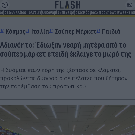
ιδήσεων
Ελλάδα
Πολιτική
Οικονομία
Επιχειρήσεις
Κόσμος
Σπορ
Showbiz
Weekend
Κόσμος
Ιταλία
Σούπερ Μάρκετ
Παιδιά
Αδιανόητο: Έδιωξαν νεαρή μητέρα από το
σούπερ μάρκετ επειδή έκλαιγε το μωρό της
Η δυόμισι ετών κόρη της ξέσπασε σε κλάματα,
προκαλώντας δυσφορία σε πελάτες που ζήτησαν
την παρέμβαση του προσωπικού.