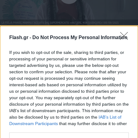
Flash.gr -
Do Not Process My Personal Information
Επιστρέφοντας στο σπίτι, έστειλε επιστολή
If you wish to opt-out of the sale, sharing to third parties, or
διαμαρτυρίας στη διεύθυνση του σούπερ μάρκετ,
processing of your personal or sensitive information for
ζητώντας περισσότερη κατανόηση σε τέτοιες
targeted advertising by us, please use the below opt-out
περιπτώσεις. Η διοίκηση του καταστήματος, με
section to confirm your selection. Please note that after your
opt-out request is processed you may continue seeing
ανακοίνωσή της, μίλησε για εσωτερική έρευνα και
interest-based ads based on personal information utilized by
ζήτησε συγγνώμη από την πελάτισσα, ωστόσο το
us or personal information disclosed to third parties prior to
περιστατικό άφησε στη μητέρα ένα έντονο αίσθημα
your opt-out. You may separately opt-out of the further
προσβολής.
disclosure of your personal information by third parties on the
IAB’s list of downstream participants. This information may
also be disclosed by us to third parties on the
IAB’s List of
Downstream Participants
that may further disclose it to other
third parties.