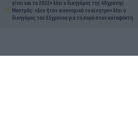
γίνει και το 2022» λέει ο δικηγόρος της 46χρονης
Μυστράς: «Δεν ήταν οικονομικό το κίνητρο» λέει ο
δικηγόρος του 55χρονου για τη σορό στον καταψύκτη