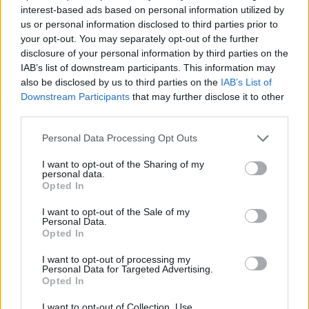
interest-based ads based on personal information utilized by
μπορεί να κατευθυνθεί στο σημείο με τις
us or personal information disclosed to third parties prior to
καλύτερες τιμές. Μπορεί να έχει δεκάδες ευρώ
your opt-out. You may separately opt-out of the further
διαφορά το ίδιο καλάθι», είπε.
disclosure of your personal information by third parties on the
IAB’s list of downstream participants. This information may
also be disclosed by us to third parties on the
IAB’s List of
Downstream Participants
that may further disclose it to other
third parties.
Please note that this website/app uses one or more Google
Personal Data Processing Opt Outs
services and may gather and store information including but
not limited to your visit or usage behaviour. You may click to
I want to opt-out of the Sharing of my
personal data.
grant or deny consent to Google and its third-party tags to
Opted In
use your data for below specified purposes in below Google
consent section.
I want to opt-out of the Sale of my
Personal Data.
Opted In
I want to opt-out of processing my
Personal Data for Targeted Advertising.
Opted In
I want to opt-out of Collection, Use,