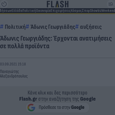
ιδήσεων
Ελλάδα
Πολιτική
Οικονομία
Επιχειρήσεις
Κόσμος
Σπορ
Showbiz
Weekend
Πολιτική
Άδωνις Γεωργιάδης
αυξήσεις
Άδωνις Γεωργιάδης: Έρχονται ανατιμήσεις
σε πολλά προϊόντα
03.09.2021 15:18
Παναγιώτης
Αλεξανδρόπουλος
Κάνε κλικ και δες περισσότερο
Flash.gr
στην αναζήτηση της
Google