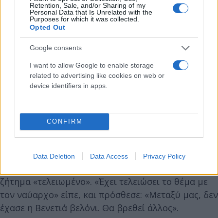
Retention, Sale, and/or Sharing of my
Personal Data that Is Unrelated with the
Purposes for which it was collected.
Opted Out
Google consents
I want to allow Google to enable storage
related to advertising like cookies on web or
device identifiers in apps.
CONFIRM
Ο κ. Γεωργιάδης μίλησε ακόμα και για την
Data Deletion
Data Access
Privacy Policy
υπαναχώρηση Αποστολάκη, χαρακτηρίζοντας το
ζήτημα «τελειωμένο». «Έχει τελειώσει το θέμα με
τον ναύαρχο» είπε, και πρόσθεσε: «Μεταξύ μας, δεν
έχασε η Βενετιά βελόνι. Θα βρεθεί άλλος».