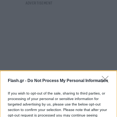
Flash.gr -
Do Not Process My Personal Information
If you wish to opt-out of the sale, sharing to third parties, or
processing of your personal or sensitive information for
targeted advertising by us, please use the below opt-out
«Έχουμε φτιάξει υπηρεσία και ο πολίτης, κάνοντας
section to confirm your selection. Please note that after your
χρήση το e katanalotis, πριν από τα ψώνια του
opt-out request is processed you may continue seeing