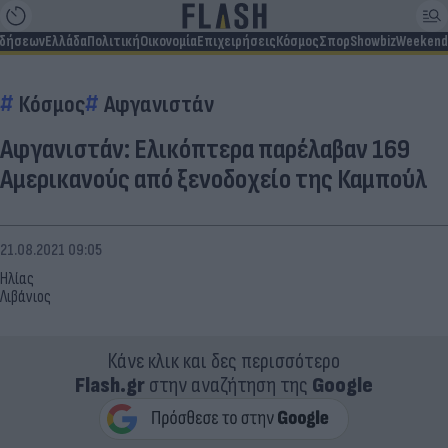
ιδήσεων
Ελλάδα
Πολιτική
Οικονομία
Επιχειρήσεις
Κόσμος
Σπορ
Showbiz
Weekend
Κόσμος
Αφγανιστάν
Αφγανιστάν: Ελικόπτερα παρέλαβαν 169
Αμερικανούς από ξενοδοχείο της Καμπούλ
21.08.2021 09:05
Ηλίας
Λιβάνιος
Κάνε κλικ και δες περισσότερο
Flash.gr
στην αναζήτηση της
Google