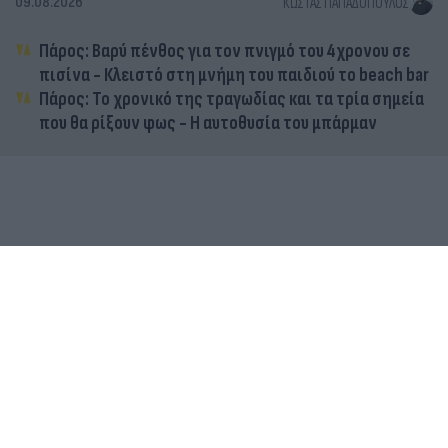
09.08.2026
ΚΏΣΤΑΣ ΠΑΠΑΔΌΠΟΥΛΟΣ
Πάρος: Βαρύ πένθος για τον πνιγμό του 4χρονου σε
πισίνα - Κλειστό στη μνήμη του παιδιού το beach bar
Πάρος: Το χρονικό της τραγωδίας και τα τρία σημεία
που θα ρίξουν φως - Η αυτοθυσία του μπάρμαν