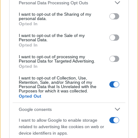
Please note that this website/app uses one or more Google
Personal Data Processing Opt Outs
services and may gather and store information including but
not limited to your visit or usage behaviour. You may click to
I want to opt-out of the Sharing of my
personal data.
grant or deny consent to Google and its third-party tags to
Opted In
use your data for below specified purposes in below Google
consent section.
I want to opt-out of the Sale of my
Personal Data.
Opted In
I want to opt-out of processing my
Personal Data for Targeted Advertising.
Opted In
I want to opt-out of Collection, Use,
Retention, Sale, and/or Sharing of my
Personal Data that Is Unrelated with the
Purposes for which it was collected.
Opted Out
Η ομάδα που απομάκρυναν τα ελικόπτερα σκόπευε
Google consents
να πάει με τα πόδια στο αεροδρόμιο, αλλά πλήθος
I want to allow Google to enable storage
συγκεντρωμένων ανθρώπων δυσκόλευε την
related to advertising like cookies on web or
πρόσβαση και προκάλεσε ανησυχία στα μέλη της
device identifiers in apps.