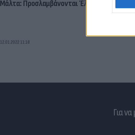
Μάλτα: Προσλαμβάνονται Έλληνες με μισθό 
12.01.2022 11:18
Για να