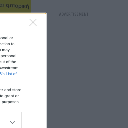
sonal or
ection to
ou may
 personal
out of the
 downstream
B’s List of
er and store
to grant or
ed purposes