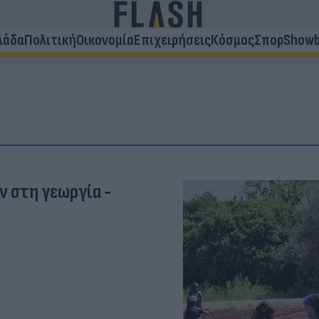
λάδα
Πολιτική
Οικονομία
Επιχειρήσεις
Κόσμος
Σπορ
Showb
 στη γεωργία -