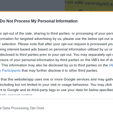
Do Not Process My Personal Information
Τάνια
Γκιώση
to opt-out of the sale, sharing to third parties, or processing of your per
του Reuters που ασκεί
formation for targeted advertising by us, please use the below opt-out s
r selection. Please note that after your opt-out request is processed y
eing interest-based ads based on personal information utilized by us or
disclosed to third parties prior to your opt-out. You may separately opt-
losure of your personal information by third parties on the IAB’s list of
. This information may also be disclosed by us to third parties on the
IA
Εύη
Participants
that may further disclose it to other third parties.
Κούρτη
σία χωρίς πληρωμή
 that this website/app uses one or more Google services and may gath
including but not limited to your visit or usage behaviour. You may click 
 to Google and its third-party tags to use your data for below specifi
ogle consent section.
l Data Processing Opt Outs
Μαρία