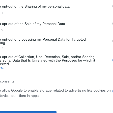
Ευσταθίου
o opt-out of the Sharing of my personal data.
ν ανέμων; Πληρώστε για
In
o opt-out of the Sale of my Personal Data.
In
to opt-out of processing my Personal Data for Targeted
Έλλη
ing.
Κομνηνού
In
o opt-out of Collection, Use, Retention, Sale, and/or Sharing
ersonal Data that Is Unrelated with the Purposes for which it
lected.
Out
consents
o allow Google to enable storage related to advertising like cookies on
evice identifiers in apps.