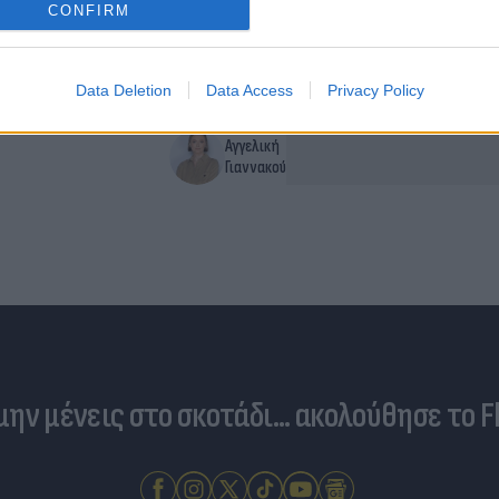
23.500 ευρώ
CONFIRM
Data Deletion
Data Access
Privacy Policy
Αγγελική
Γιαννακού
 μην μένεις στο σκοτάδι... ακολούθησε το F