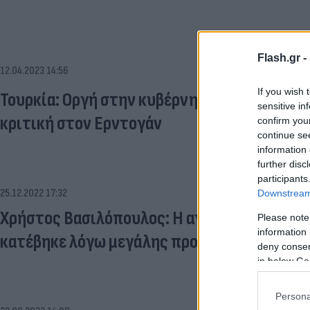
Flash.gr -
12.04.2023 14:56
If you wish 
Τουρκία: Οργή στην κυβέρνηση για αγγελία 
sensitive in
κριτική στον Ερντογάν
confirm you
continue se
information 
further disc
participants
25.12.2022 17:32
Downstream 
Χρήστος Βασιλόπουλος: Η αγγελία για εργα
Please note
information 
κατέβηκε λόγω μεγάλης προσφοράς
deny consent
in below Go
Persona