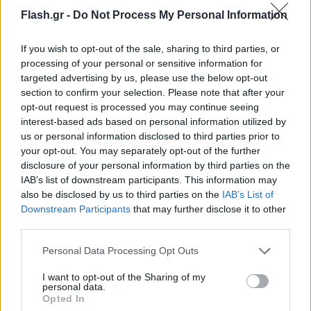
Δικαιοσύνη, δεν υπάρχει περιθώριο για αμφισημίες
Flash.gr -
Do Not Process My Personal Information
ούτε για καθυστερήσεις και προσωπικές
στρατηγικές». Συνέχισε λέγοντας: «Χρειάζεται
If you wish to opt-out of the sale, sharing to third parties, or
καθαρή στάση: Ο ΣΥΡΙΖΑ-ΠΣ πιστεύει στις
processing of your personal or sensitive information for
προοδευτικές συγκλίσεις. Είχαμε αρνήσεις -κάποιες
targeted advertising by us, please use the below opt-out
section to confirm your selection. Please note that after your
για μένα ανεξήγητες-, είχαμε και καλές
opt-out request is processed you may continue seeing
συνεργασίες. Και εφόσον η κοινωνική αναγκαιότητα
interest-based ads based on personal information utilized by
είναι η πολιτική αλλαγή και προοδευτική
us or personal information disclosed to third parties prior to
προοπτική, πρέπει ο καθένας και η καθεμία να
your opt-out. You may separately opt-out of the further
disclosure of your personal information by third parties on the
αναλάβουμε τις ευθύνες μας».
IAB’s list of downstream participants. This information may
also be disclosed by us to third parties on the
IAB’s List of
Ο κ. Φάμελλος κατηγόρησε τον Κυριάκο
Downstream Participants
that may further disclose it to other
third parties.
Μητσοτάκη. Αναφερόμενος στην ομιλία του
πρωθυπουργού στα εγκαίνια της 89ης ΔΕΘ είπε ότι
Please note that this website/app uses one or more Google
Personal Data Processing Opt Outs
services and may gather and store information including but
«από αυτό εδώ το βήμα, επιβεβαίωσε ότι
not limited to your visit or usage behaviour. You may click to
I want to opt-out of the Sharing of my
παραμένει αμετακίνητος και αμετανόητος, στην
personal data.
grant or deny consent to Google and its third-party tags to
Opted In
ίδια πολιτική, στην ίδια ταξική και - επιτρέψτε μου
use your data for below specified purposes in below Google