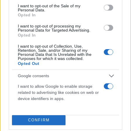
consent section.
να το πω - τοξική πολιτική. Δεν είπε λέξη για την
I want to opt-out of the Sale of my
Personal Data.
ακρίβεια και την αισχροκέρδεια που γονατίζει και
Opted In
νοικοκυριά και επιχειρήσεις και ποτίζει τα
I want to opt-out of processing my
υπερκέρδη των ολιγοπωλίων, των καρτέλ. Δεν είπε
Personal Data for Targeted Advertising.
Opted In
λέξη για το χαμηλό εισόδημα μισθωτών,
συνταξιούχων και μικρομεσαίων και τη χαμηλή
I want to opt-out of Collection, Use,
Retention, Sale, and/or Sharing of my
αγοραστική δύναμη. Δεν είπε τίποτα για τις
Personal Data that Is Unrelated with the
Purposes for which it was collected.
μικρομεσαίες επιχειρήσεις, τους αγρότες, το
Opted Out
παραγωγικό σχέδιο και την παραγωγικότητα της
χώρας. Συνέχισε το ίδιο σχέδιο εξαπάτησης της
Google consents
ελληνικής κοινωνίας όπως κάνει από το 2019, αλλά
I want to allow Google to enable storage
και από πριν για να πάρει την εξουσία. Γιατί είναι
related to advertising like cookies on web or
device identifiers in apps.
εξαπάτηση να ανακοινώνει φοροαπαλλαγές εκ των
υστέρων, επειδή πιέζεται δημοσκοπικά».
CONFIRM