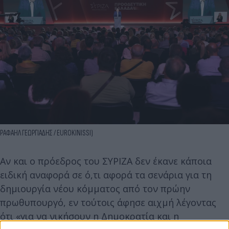
ΡΑΦΑΗΛ ΓΕΩΡΓΙΑΔΗΣ / EUROKINISSI)
Αν και ο πρόεδρος του ΣΥΡΙΖΑ δεν έκανε κάποια
ειδική αναφορά σε ό,τι αφορά τα σενάρια για τη
δημιουργία νέου κόμματος από τον πρώην
πρωθυπουργό, εν τούτοις άφησε αιχμή λέγοντας
ότι «για να νικήσουν η Δημοκρατία και η