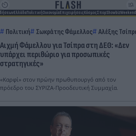
ιδήσεων
Ελλάδα
Πολιτική
Οικονομία
Επιχειρήσεις
Κόσμος
Σπορ
Showbiz
Weekend
Πολιτική
Σωκράτης Φάμελλος
Αλέξης Τσίπρ
Αιχμή Φάμελλου για Τσίπρα στη ΔΕΘ: «Δεν
υπάρχει περιθώριο για προσωπικές
στρατηγικές»
«Καρφί» στον πρώην πρωθυπουργό από τον
πρόεδρο του ΣΥΡΙΖΑ-Προοδευτική Συμμαχία.