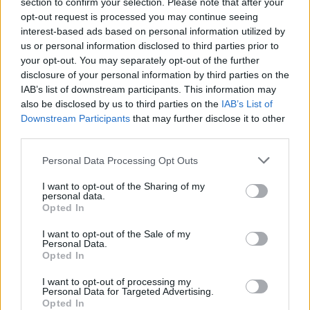
section to confirm your selection. Please note that after your
opt-out request is processed you may continue seeing
interest-based ads based on personal information utilized by
us or personal information disclosed to third parties prior to
your opt-out. You may separately opt-out of the further
disclosure of your personal information by third parties on the
IAB’s list of downstream participants. This information may
also be disclosed by us to third parties on the
IAB’s List of
Downstream Participants
that may further disclose it to other
«Ο κατηγορούμενος είχε κοινωνικές σχέσεις.
third parties.
Γινόταν βίαιος όταν δεν έβρισκε χρήματα για να
Please note that this website/app uses one or more Google
Personal Data Processing Opt Outs
προμηθευτεί ναρκωτικά και γενικότερα όταν δεν
services and may gather and store information including but
not limited to your visit or usage behaviour. You may click to
I want to opt-out of the Sharing of my
έπαιρνε αυτό που επιθυμούσε. Η επιθετικότητά του
personal data.
grant or deny consent to Google and its third-party tags to
είχε κλιμακωθεί το τελευταίο διάστημα και ο ίδιος
Opted In
use your data for below specified purposes in below Google
ήξερε ότι αυτό οφείλεται στην χρήση ναρκωτικών.
consent section.
I want to opt-out of the Sale of my
Είχε στοχοποιήσει το θείο του και αυτό δεν
Personal Data.
Opted In
επιτέθηκε σε άλλα μέλη της οικογένειας» ανέφερε,
μεταξύ άλλων, στην πρότασή της η Εισαγγελέας,
I want to opt-out of processing my
Personal Data for Targeted Advertising.
βάσει των όσων προέκυψαν από την ακροαματική
Opted In