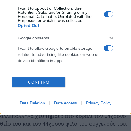
διαδικασία, τονίζοντας ότι ο δράστης είχε πλήρη
I want to opt-out of Collection, Use,
συνείδηση.
Retention, Sale, and/or Sharing of my
Personal Data that Is Unrelated with the
Purposes for which it was collected.
Opted Out
«Ήθελε να κάνει κακό στην οικογένειά μου»
Google consents
Απολογούμενος ο 24χρονος ομολόγησε την πράξη
I want to allow Google to enable storage
του, μιλώντας με περισσότερες λεπτομέρειες για τη
related to advertising like cookies on web or
διπλή δολοφονία, σε σχέση με την προανακριτική
device identifiers in apps.
του απολογία.
CONFIRM
Με ψυχραιμία, την οποία διατήρησε καθ’ όλη τη
διάρκεια της διαδικασίας, περιέγραψε τα γεγονότα
της 11ης Απριλίου του 2025, όπου κραδαίνοντας το
Data Deletion
Data Access
Privacy Policy
μεταλλικό πόδι ενός τραπεζιού, σκότωσε με
αλλεπάλληλα χτυπήματα στο κεφάλι τον 64χρονο
θείο του και τον 44χρονο φίλο του συγγενούς του.