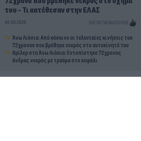
72χρονο που βρέθηκε νεκρός στο όχημα
του - Τι κατέθεσαν στην ΕΛΑΣ
06.08.2026
ΚΏΣΤΑΣ ΠΑΠΑΔΌΠΟΥΛΟΣ
Άνω Λιόσια: Από κόσκινο οι τελευταίες κινήσεις του
72χρονου που βρέθηκε νεκρός στο αυτοκίνητό του
Θρίλερ στα Άνω Λιόσια: Εντοπίστηκε 72χρονος
άνδρας νεκρός με τραύμα στο κεφάλι