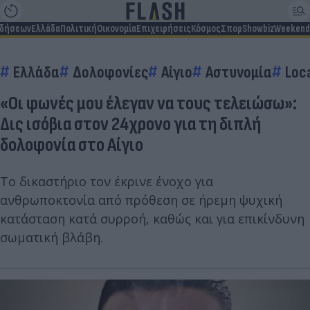
ιδήσεων
Ελλάδα
Πολιτική
Οικονομία
Επιχειρήσεις
Κόσμος
Σπορ
Showbiz
Weekend
Ελλάδα
Δολοφονίες
Αίγιο
Αστυνομία
Loc
«Οι φωνές μου έλεγαν να τους τελειώσω»:
Δις ισόβια στον 24χρονο για τη διπλή
δολοφονία στο Αίγιο
Το δικαστήριο τον έκρινε ένοχο για
ανθρωποκτονία από πρόθεση σε ήρεμη ψυχική
κατάσταση κατά συρροή, καθώς και για επικίνδυνη
σωματική βλάβη.