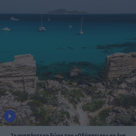
To αναπάντεχο δώρο της «Οδύσσειας» σε ένα