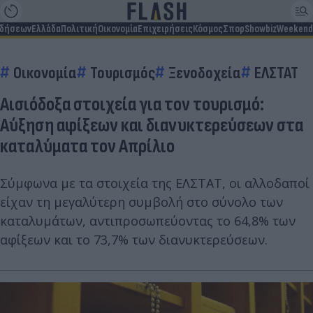
ιδήσεων
Ελλάδα
Πολιτική
Οικονομία
Επιχειρήσεις
Κόσμος
Σπορ
Showbiz
Weekend
Οικονομία
Τουρισμός
Ξενοδοχεία
ΕΛΣΤΑΤ
Αισιόδοξα στοιχεία για τον τουρισμό:
Αύξηση αφίξεων και διανυκτερεύσεων στα
καταλύματα τον Απρίλιο
Σύμφωνα με τα στοιχεία της ΕΛΣΤΑΤ, οι αλλοδαποί
είχαν τη μεγαλύτερη συμβολή στο σύνολο των
καταλυμάτων, αντιπροσωπεύοντας το 64,8% των
αφίξεων και το 73,7% των διανυκτερεύσεων.