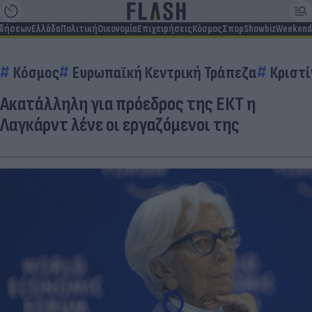
ιδήσεων
Ελλάδα
Πολιτική
Οικονομία
Επιχειρήσεις
Κόσμος
Σπορ
Showbiz
Weekend
Κόσμος
Ευρωπαϊκή Κεντρική Τράπεζα
Κριστί
Ακατάλληλη για πρόεδρος της ΕΚΤ η
Λαγκάρντ λένε οι εργαζόμενοι της