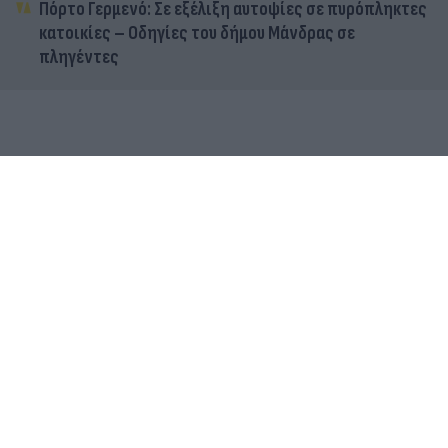
Πόρτο Γερμενό: Σε εξέλιξη αυτοψίες σε πυρόπληκτες
κατοικίες – Οδηγίες του δήμου Μάνδρας σε
πληγέντες