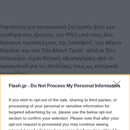
Παράπονα για οργανωτικά ζητήματα ήταν μια
σταθερά στις έρευνες του IPSO υπό τους δύο
άμεσους προκατόχους της Λαγκάρντ, του Μάριο
Ντράγκι και του Ζαν-Κλοντ Τρισέ, αλλά οι δύο
τελευταίοι είχαν θετικές αξιολογήσεις από το
προσωπικό για τις επιδόσεις τους ως κεντρικοί
τραπεζίτες.
Flash.gr -
Do Not Process My Personal Information
Ο IPSO ανέφερε ότι σχεδόν το 64% των περίπου
1.100 ερωτηθέντων στην έρευνα πιστεύει ότι η
If you wish to opt-out of the sale, sharing to third parties, or
Λαγκάρντ δεν έχει βελτιώσει τη φήμη της ΕΚΤ,
processing of your personal or sensitive information for
targeted advertising by us, please use the below opt-out
χωρίς να διευκρινίζει περαιτέρω.
section to confirm your selection. Please note that after your
opt-out request is processed you may continue seeing