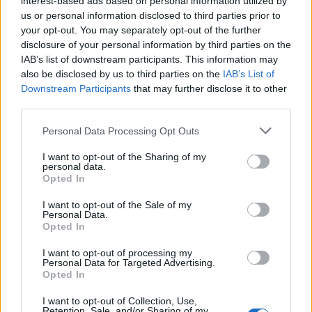
Στις έρευνες που έγιναν στις λήξεις των θητειών
interest-based ads based on personal information utilized by
us or personal information disclosed to third parties prior to
του Ντράγκι και του Τρισέ, περισσότερο από το
your opt-out. You may separately opt-out of the further
70% εξέφρασαν την άποψη ότι οι δύο άνδρες
disclosure of your personal information by third parties on the
βελτίωσαν τη φήμη της ΕΚΤ παρά τις αντιρρήσεις
IAB’s list of downstream participants. This information may
also be disclosed by us to third parties on the
IAB’s List of
για άλλα ζητήματα. Ο IPSO δεν διεξήγαγε έρευνες
Downstream Participants
that may further disclose it to other
στο μέσο των θητειών του Ντράγκι και του Τρισέ.
third parties.
Please note that this website/app uses one or more Google
Personal Data Processing Opt Outs
Από τους τρεις προέδρους της ΕΚΤ, μόνο η
services and may gather and store information including but
Λαγκάρντ χρειάστηκε να αντιμετωπίσει μια
not limited to your visit or usage behaviour. You may click to
I want to opt-out of the Sharing of my
personal data.
grant or deny consent to Google and its third-party tags to
περίοδο παρατεταμένου παγκόσμιου
Opted In
use your data for below specified purposes in below Google
πληθωρισμού, που έπληξε το βιοτικό επίπεδο των
consent section.
I want to opt-out of the Sale of my
εργαζομένων, συμπεριλαμβανομένων αυτών στην
Personal Data.
Opted In
ΕΚΤ.
I want to opt-out of processing my
Personal Data for Targeted Advertising.
Η ΕΚΤ απασχολεί περισσότερους από 3.500
Opted In
εργαζομένους που έχουν εκλέξει εκπροσώπους του
I want to opt-out of Collection, Use,
IPSO σε έξι από τις εννέα έδρες στην επιτροπή
Retention, Sale, and/or Sharing of my