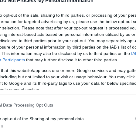
Do Not Process My Personal Information
ι για βραχυχρόνιες μισθώσεις τύπου Airbnb.
to opt-out of the sale, sharing to third parties, or processing of your per
formation for targeted advertising by us, please use the below opt-out s
ετώπιση των αρνητικών συνεπειών στην κτηματαγορά
r selection. Please note that after your opt-out request is processed y
.
eing interest-based ads based on personal information utilized by us or
disclosed to third parties prior to your opt-out. You may separately opt-
losure of your personal information by third parties on the IAB’s list of
. This information may also be disclosed by us to third parties on the
IA
Participants
that may further disclose it to other third parties.
 that this website/app uses one or more Google services and may gath
including but not limited to your visit or usage behaviour. You may click 
 to Google and its third-party tags to use your data for below specifi
ogle consent section.
l Data Processing Opt Outs
o opt-out of the Sharing of my personal data.
In