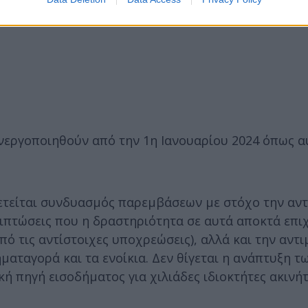
ενεργοποιηθούν από την 1η Ιανουαρίου 2024 όπως α
τείται συνδυασμός παρεμβάσεων με στόχο την αν
ριπτώσεις που η δραστηριότητα σε αυτά αποκτά επι
πό τις αντίστοιχες υποχρεώσεις), αλλά και την αντ
αταγορά και τα ενοίκια. Δεν θίγεται η ανάπτυξη τ
πηγή εισοδήματος για χιλιάδες ιδιοκτήτες ακινήτ