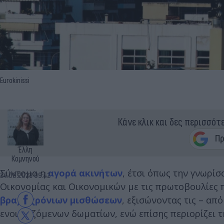
Eurokinissi
Κάνε κλικ και δες περισσότ
Έλλη
Κομνηνού
Σύντομα η
αγορά
ακινήτων
, έτσι όπως την γνωρίσ
24.09.2023 09:42
Οικονομίας και Οικονομικών με τις πρωτοβουλίες π
βραχυχρόνιων μισθώσεων
, εξισώνοντας τις – απ
ενοικιαζόμενων δωματίων, ενώ επίσης περιορίζει 