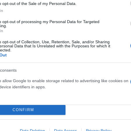
που προβλέπει την θέσπιση ΦΠΑ για τις βραχυχρόνι
o opt-out of the Sale of my Personal Data.
In
ταλλεύονται πάνω από δύο ακίνητα βραχυχρόνιας μί
000 ακίνητα, ανάλογο με αυτόν που ισχύει σε ξενοδ
to opt-out of processing my Personal Data for Targeted
ing.
In
o opt-out of Collection, Use, Retention, Sale, and/or Sharing
 προκύπτει, ότι τα φυσικά πρόσωπα κατέχουν την 
ersonal Data that Is Unrelated with the Purposes for which it
lected.
αχυχρόνιες μισθώσεις και συγκεκριμένα, τα 8 στα 
Out
 Μισθώσεων έχουν ιδιοκτήτη ή διαχειριστή φυσικ
consents
ς και διαχειριστές ακινήτων θα κληθούν να καταβά
o allow Google to enable storage related to advertising like cookies on
evice identifiers in apps.
ψουν τις βραχυχρόνιες μισθώσεις σε μακροχρόνιες.
CONFIRM
Data Deletion
Data Access
Privacy Policy