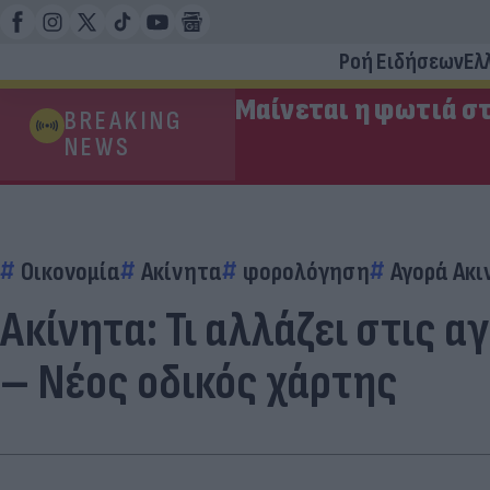
Ροή Ειδήσεων
Ελ
Μαίνεται η φωτιά στ
BREAKING
NEWS
Οικονομία
Ακίνητα
φορολόγηση
Αγορά Ακ
Ακίνητα: Τι αλλάζει στις 
– Νέος οδικός χάρτης