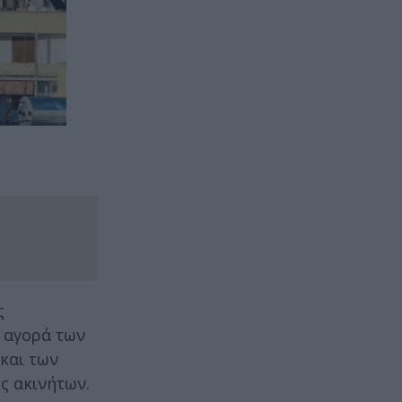
ς
ν αγορά των
και των
ς ακινήτων.