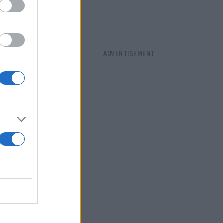
ες μισθώσεις
σθωσης,
οχεία και
συντριπτική
10 ακίνητα
ό πρόσωπο.
λλουν ΦΠΑ