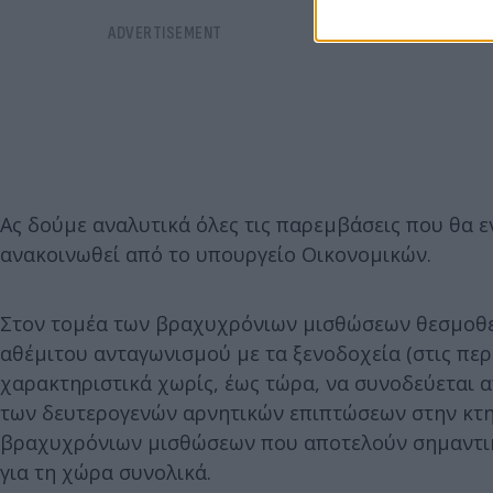
Ας δούμε αναλυτικά όλες τις παρεμβάσεις που θα 
ανακοινωθεί από το υπουργείο Οικονομικών.
Στον τομέα των βραχυχρόνιων μισθώσεων θεσμοθε
αθέμιτου ανταγωνισμού με τα ξενοδοχεία (στις πε
χαρακτηριστικά χωρίς, έως τώρα, να συνοδεύεται α
των δευτερογενών αρνητικών επιπτώσεων στην κτημ
βραχυχρόνιων μισθώσεων που αποτελούν σημαντική 
για τη χώρα συνολικά.