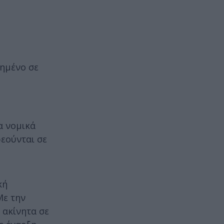
ή
τημένο σε
α νομικά
εούνται σε
κή
Με την
 ακίνητα σε