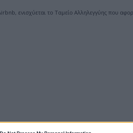
irbnb, ενισχύεται το Ταμείο Αλληλεγγύης που αφο
ενο χρονικό διάστημα, εστιάζονται στην κατάργηση
οινών για ιδιοκτήτες και διαχειριστές ακινήτων οι