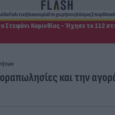
λάδα
Πολιτική
Οικονομία
Επιχειρήσεις
Κόσμος
Σπορ
Showb
ο Στεφάνι Κορινθίας - Ήχησε το 112 σ
ινήτων
αγοραπωλησίες και την αγο