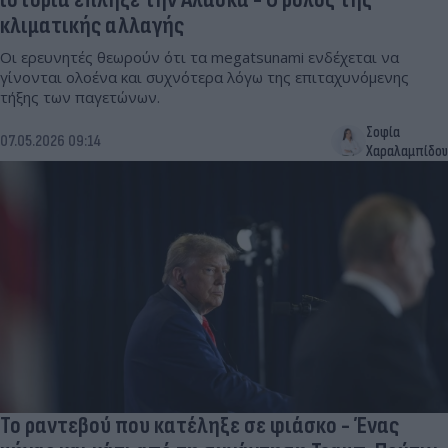
κλιματικής αλλαγής
Οι ερευνητές θεωρούν ότι τα megatsunami ενδέχεται να
γίνονται ολοένα και συχνότερα λόγω της επιταχυνόμενης
τήξης των παγετώνων.
Σοφία
07.05.2026 09:14
Χαραλαμπίδου
Το ραντεβού που κατέληξε σε φιάσκο - Ένας