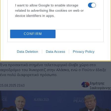
I want to allow Google to enable storage
related to advertising like cookies on web or
device identifiers in apps.
CONFIRM
Το «τελετουργικό» στην Αλάσκα, ο
«ασυνήθιστα» θερμός Πούτιν και ο… βλοσυρός
Data Deletion
Data Access
Privacy Policy
Τραμπ
Ένα προσεκτικά στημένο τελετουργικό έλαβε χώρα στο
αεροδρόμιο του Άνκορατζ στην Αλάσκα, ενώ ο Πούτιν έδειξε
ένα πολύ διαφορετικό πρόσωπο.
Δημήτρης
15.08.2025 23:43
Σουλτογιάννης