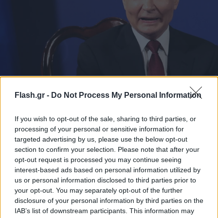
«Θα σταματήσετε να σκοτώνετε αμάχους στην
Flash.gr -
Do Not Process My Personal Information
Ουκρανία;», ρώτησαν τον Πούτιν - «Δεν ακούω»
απάντησε
If you wish to opt-out of the sale, sharing to third parties, or
Ομοβροντία ερωτήσεων δέχτηκε ο Ρώσος πρόεδρος με το που
processing of your personal or sensitive information for
πάτησε το πόδι του στην Αλάσκα.
targeted advertising by us, please use the below opt-out
section to confirm your selection. Please note that after your
Συντακτική
opt-out request is processed you may continue seeing
16.08.2025 00:41
Ομάδα
interest-based ads based on personal information utilized by
Flash.gr
us or personal information disclosed to third parties prior to
your opt-out. You may separately opt-out of the further
disclosure of your personal information by third parties on the
IAB’s list of downstream participants. This information may