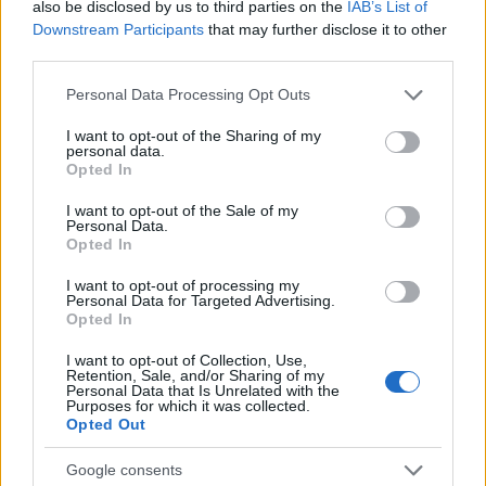
also be disclosed by us to third parties on the
IAB’s List of
Downstream Participants
that may further disclose it to other
third parties.
Please note that this website/app uses one or more Google
Personal Data Processing Opt Outs
services and may gather and store information including but
not limited to your visit or usage behaviour. You may click to
I want to opt-out of the Sharing of my
personal data.
grant or deny consent to Google and its third-party tags to
Opted In
use your data for below specified purposes in below Google
Αλάσκα: Σπάνιο τετ-α-τετ στον αέρα: Air Force
consent section.
I want to opt-out of the Sale of my
One και το ρωσικό «θηρίο» Il-96 πλάι-πλάι
Personal Data.
Opted In
Η συνύπαρξη αυτών των δύο αεροπορικών «θηρίων» στον ίδιο
διάδρομο, ειδικά σε αμερικανικό στρατιωτικό έδαφος, αποτελεί
I want to opt-out of processing my
εικόνα-ντοκουμέντο για τους αεροφωτογράφους και τους
Personal Data for Targeted Advertising.
Opted In
λάτρεις της αεροπορίας.
Δημήτρης
I want to opt-out of Collection, Use,
16.08.2025 00:06
Retention, Sale, and/or Sharing of my
Σουλτογιάννης
Personal Data that Is Unrelated with the
Purposes for which it was collected.
Opted Out
Google consents