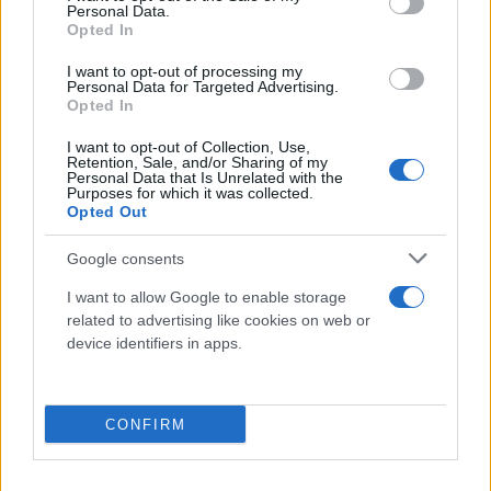
Personal Data.
ιατρικής (PET SCAN) ότι ο καρκίνος είχε προσβάλει
Opted In
σε εμβρυακό στάδιο τους λεμφαδένες μου.
I want to opt-out of processing my
Personal Data for Targeted Advertising.
Opted In
Το γεγονός απέκρυψα τόσο από τα δυο παιδιά μου
όσο και από τους στενούς συνεργάτες του
I want to opt-out of Collection, Use,
Retention, Sale, and/or Sharing of my
γραφείου μου και αποφάσισα να συνεχίσω την
Personal Data that Is Unrelated with the
Purposes for which it was collected.
καθημερινή παρουσία μου στα δικαστήρια αλλά και
Opted Out
να προεδρεύω συνεδρίων ποινικού δικαίου, σαν να
Google consents
μη συμβαίνει τίποτα, μέχρι τις καλοκαιρινές
δικαστικές διακοπές ώστε να διεξαγάγω σημαντικές
I want to allow Google to enable storage
related to advertising like cookies on web or
ποινικές δίκες καθημερινής ρουτίνας κυρίως με
device identifiers in apps.
κατηγορούμενους που έπρεπε να αποφυλακιστούν
αλλά και ορισμένες εμβληματικές δίκες όπως η
υπόθεση Τοπαλούδη, η υπόθεση της Μάνδρας, η
CONFIRM
υπόθεση του λεγόμενου Ψευτογιατρού, όπου
εκπροσωπώ τέσσερα θύματα του, η υπόθεση της