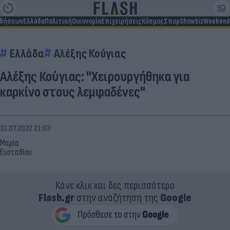
ιδήσεων
Ελλάδα
Πολιτική
Οικονομία
Επιχειρήσεις
Κόσμος
Σπορ
Showbiz
Weekend
Ελλάδα
Αλέξης Κούγιας
Αλέξης Κούγιας: "Xειρουργήθηκα για
καρκίνο στους λεμφαδένες"
31.07.2022 21:03
Μαρία
Ευσταθίου
Κάνε κλικ και δες περισσότερο
Flash.gr
στην αναζήτηση της
Google