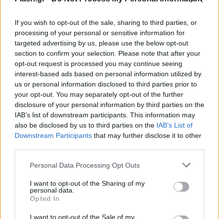
«Ποτέ δεν περίμενα ότι η υγεία μου θα ενδιέφερε
If you wish to opt-out of the sale, sharing to third parties, or
processing of your personal or sensitive information for
τόσα εκατομμύρια ανθρώπους και θα ήταν πρώτη
targeted advertising by us, please use the below opt-out
είδηση στη τηλεόραση, ολοσέλιδο πρωτοσέλιδο
section to confirm your selection. Please note that after your
στον τύπο και στα site.
opt-out request is processed you may continue seeing
interest-based ads based on personal information utilized by
us or personal information disclosed to third parties prior to
Δημοσιοποιήθηκαν ακραίες υπερβολές.
your opt-out. You may separately opt-out of the further
disclosure of your personal information by third parties on the
IAB’s list of downstream participants. This information may
Η αλήθεια είναι η εξής:
also be disclosed by us to third parties on the
IAB’s List of
Downstream Participants
that may further disclose it to other
third parties.
Λόγω του γνωστού ατυχήματος με το αυτοκίνητο
μου, που η ζωή μου σώθηκε από θαύμα, αντί του
Please note that this website/app uses one or more Google
Personal Data Processing Opt Outs
ετήσιου γενικού check up, υποβλήθηκα σε ένα
services and may gather and store information including but
not limited to your visit or usage behaviour. You may click to
I want to opt-out of the Sharing of my
έκτακτο έξι μήνες νωρίτερα του προβλεπόμενου.
personal data.
grant or deny consent to Google and its third-party tags to
Opted In
use your data for below specified purposes in below Google
consent section.
Διαπιστώθηκε μετά από εξέταση πυρηνικής
I want to opt-out of the Sale of my