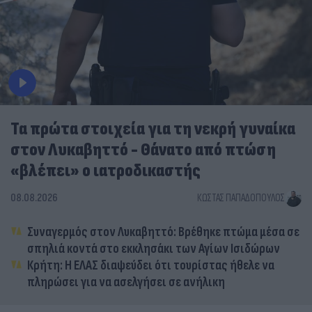
Τα πρώτα στοιχεία για τη νεκρή γυναίκα
στον Λυκαβηττό - Θάνατο από πτώση
«βλέπει» ο ιατροδικαστής
08.08.2026
ΚΏΣΤΑΣ ΠΑΠΑΔΌΠΟΥΛΟΣ
Συναγερμός στον Λυκαβηττό: Βρέθηκε πτώμα μέσα σε
σπηλιά κοντά στο εκκλησάκι των Αγίων Ισιδώρων
Κρήτη: Η ΕΛΑΣ διαψεύδει ότι τουρίστας ήθελε να
πληρώσει για να ασελγήσει σε ανήλικη