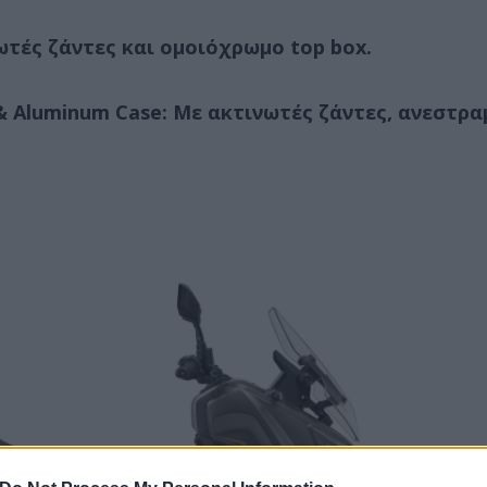
ωτές ζάντες και ομοιόχρωμο top box.
& Aluminum Case: Με ακτινωτές ζάντες, ανεστρα