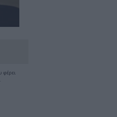
υ φέρει
.