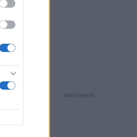
μου, με την
ννήτρια του