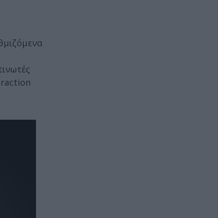
υθμιζόμενα
τινωτές
raction