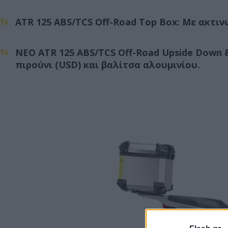
ATR 125 ABS/TCS Off-Road Top Box: Με ακτιν
ΝΕΟ ATR 125 ABS/TCS Off-Road Upside Down 
πιρούνι (USD) και βαλίτσα αλουμινίου.