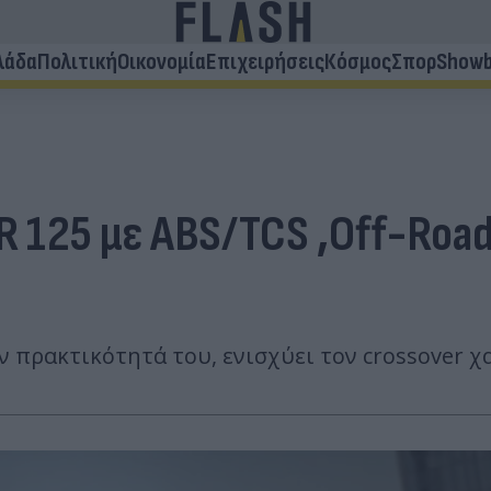
λάδα
Πολιτική
Οικονομία
Επιχειρήσεις
Κόσμος
Σπορ
Showb
 125 με ABS/TCS ,Off-Road
ην πρακτικότητά του, ενισχύει τον crossover χ