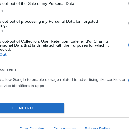
o opt-out of the Sale of my Personal Data.
λλοντας στη βελτιστοποίηση της οικονομίας καυσί
In
2 L/100 km. Η υβριδική τεχνολογία αξιοποιεί τη γε
 όταν απαιτείται.
to opt-out of processing my Personal Data for Targeted
ing.
In
o opt-out of Collection, Use, Retention, Sale, and/or Sharing
ersonal Data that Is Unrelated with the Purposes for which it
lected.
Out
consents
o allow Google to enable storage related to advertising like cookies on
evice identifiers in apps.
CONFIRM
Data Deletion
Data Access
Privacy Policy