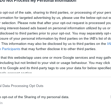
Do Not Process My Personal Information
to opt-out of the sale, sharing to third parties, or processing of your per
formation for targeted advertising by us, please use the below opt-out s
r selection. Please note that after your opt-out request is processed y
eing interest-based ads based on personal information utilized by us or
disclosed to third parties prior to your opt-out. You may separately opt-
losure of your personal information by third parties on the IAB’s list of
. This information may also be disclosed by us to third parties on the
IA
Participants
that may further disclose it to other third parties.
 that this website/app uses one or more Google services and may gath
including but not limited to your visit or usage behaviour. You may click 
 to Google and its third-party tags to use your data for below specifi
ogle consent section.
και Οικονομία
l Data Processing Opt Outs
ξεχωρίζει για την ισχύ και την απόκρισή του, αποδ
o opt-out of the Sharing of my personal data.
κίνηση και σταθερή επιτάχυνση μέχρι την τελική τ
In
έρεια στις περιαστικές μετακινήσεις. Το σύστημα S