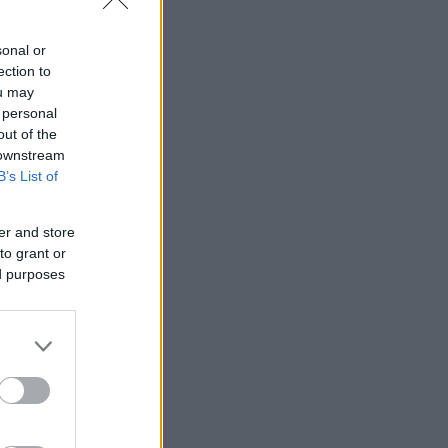
sonal or
ection to
ou may
 personal
out of the
 downstream
B’s List of
er and store
to grant or
ed purposes
ίδοντας 15
αχύτητα,
tart/Stop