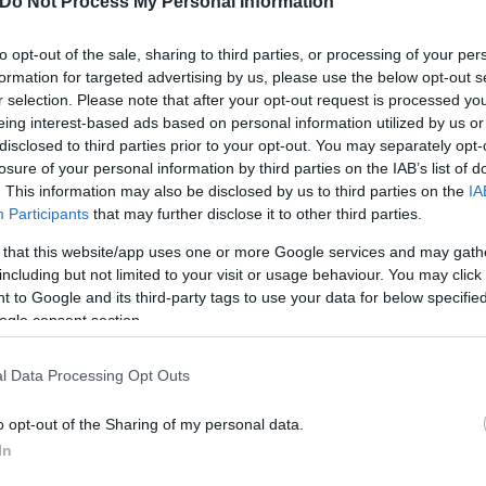
Do Not Process My Personal Information
ην Επίτροπο Υγείας
to opt-out of the sale, sharing to third parties, or processing of your per
formation for targeted advertising by us, please use the below opt-out s
r selection. Please note that after your opt-out request is processed y
eing interest-based ads based on personal information utilized by us or
Έλλη
disclosed to third parties prior to your opt-out. You may separately opt-
Κομνηνού
losure of your personal information by third parties on the IAB’s list of
 «Η Ελλάδα έχει πλήρη
. This information may also be disclosed by us to third parties on the
IA
Participants
that may further disclose it to other third parties.
είου Υγείας είναι
 that this website/app uses one or more Google services and may gath
including but not limited to your visit or usage behaviour. You may click 
 to Google and its third-party tags to use your data for below specifi
ogle consent section.
Τάνια
Γκιώση
η και να παραιτηθεί
l Data Processing Opt Outs
o opt-out of the Sharing of my personal data.
In