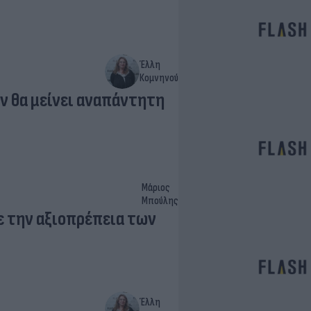
Έλλη
Κομνηνού
ν θα μείνει αναπάντητη
Μάριος
Μπούλης
με την αξιοπρέπεια των
Έλλη