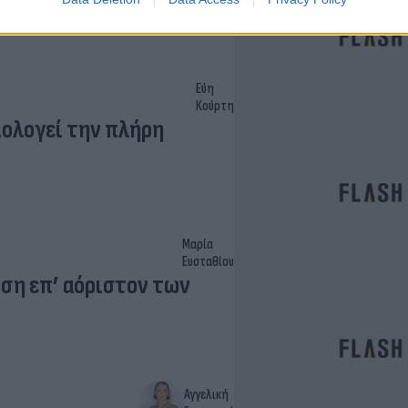
Εύη
Κούρτη
μολογεί την πλήρη
Μαρία
Ευσταθίου
ση επ’ αόριστον των
Αγγελική