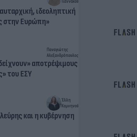
Γιαννακού
 αυταρχική, ιδεοληπτική
ας στην Ευρώπη»
Παναγιώτης
Αλεξανδρόπουλος
 «δείχνουν» αποτρέψιμους
ς» του ΕΣΥ
Έλλη
Κομνηνού
Πλεύρης και η κυβέρνηση