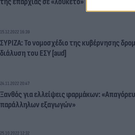
της επαρχίας σε «λουκέτο»
15.12.2022 16:39
ΣΥΡΙΖΑ: Το νομοσχέδιο της κυβέρνησης δρο
διάλυση του ΕΣΥ [aud]
24.11.2022 20:47
Ξανθός για ελλείψεις φαρμάκων: «Απαγόρευ
παράλληλων εξαγωγών»
25.10.2022 12:32