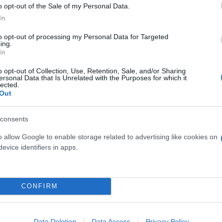
o opt-out of the Sale of my Personal Data.
Έλλη
In
Κομνηνού
 αντανακλαστικά του
to opt-out of processing my Personal Data for Targeted
ing.
ός ΣΥΡΙΖΑ σε ένα
In
o opt-out of Collection, Use, Retention, Sale, and/or Sharing
ersonal Data that Is Unrelated with the Purposes for which it
lected.
Out
Μαρία
Ευσταθίου
ειονομικούς,
consents
o allow Google to enable storage related to advertising like cookies on
evice identifiers in apps.
Εύη
CONFIRM
Κούρτη
εύρη οδηγούν νοσοκομεία
Data Deletion
Data Access
Privacy Policy