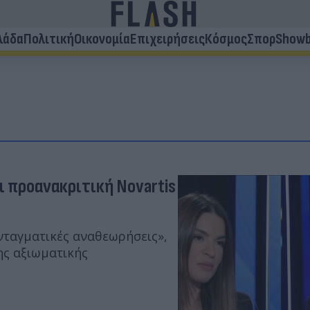
λάδα
Πολιτική
Οικονομία
Επιχειρήσεις
Κόσμος
Σπορ
Showb
ι προανακριτική Novartis
νταγματικές αναθεωρήσεις»,
ης αξιωματικής