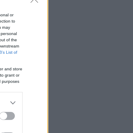
sonal or
ection to
ou may
 personal
out of the
 downstream
B’s List of
er and store
to grant or
ed purposes