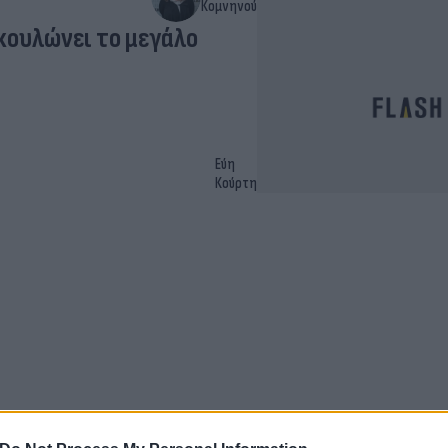
Κομνηνού
υκουλώνει το μεγάλο
Εύη
Κούρτη