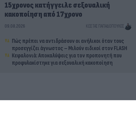
15χρονος κατήγγειλε σεξουαλική
κακοποίηση από 17χρονο
09.08.2026
ΚΏΣΤΑΣ ΠΑΠΑΔΌΠΟΥΛΟΣ
Πώς πρέπει να αντιδράσουν οι ανήλικοι όταν τους
προσεγγίζει άγνωστος – Μιλούν ειδικοί στον FLASH
Κεφαλονιά: Αποκαλύψεις για τον προπονητή που
προφυλακίστηκε για σεξουαλική κακοποίηση