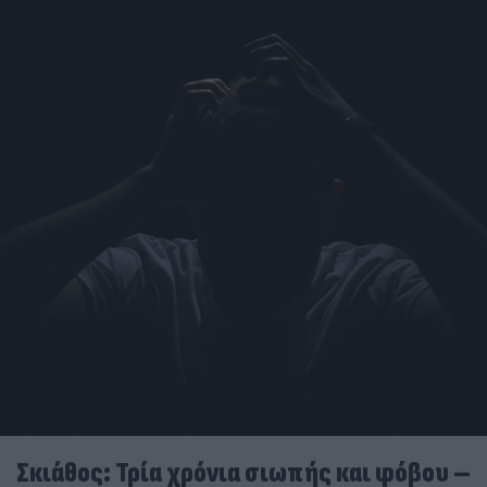
Σκιάθος: Τρία χρόνια σιωπής και φόβου –