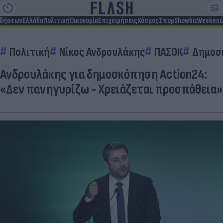
ιδήσεων
Ελλάδα
Πολιτική
Οικονομία
Επιχειρήσεις
Κόσμος
Σπορ
Showbiz
Weekend
Πολιτική
Νίκος Ανδρουλάκης
ΠΑΣΟΚ
Δημοσ
Ανδρουλάκης για δημοσκόπηση Action24:
«Δεν πανηγυρίζω - Xρειάζεται προσπάθεια»