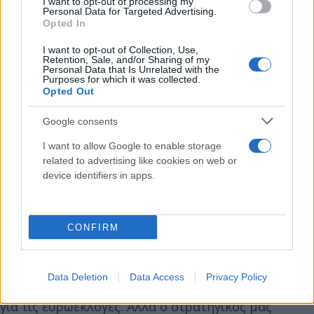
I want to opt-out of processing my
Personal Data for Targeted Advertising.
Opted In
I want to opt-out of Collection, Use,
Retention, Sale, and/or Sharing of my
Personal Data that Is Unrelated with the
Purposes for which it was collected.
Opted Out
Google consents
I want to allow Google to enable storage
related to advertising like cookies on web or
Όσον αφορά τις εξελίξεις στον ΣΥΡΙΖΑ και τα όσο
device identifiers in apps.
συμβαίνουν τις τελευταίες ημέρες ο κ.
Ανδρουλάκης ανέφερε,
CONFIRM
«Δε θέλω να ασχοληθούμε με αυτά που
συμβαίνουν ΣΥΡΙΖΑ. Ο στόχος μας δεν είναι να
Data Deletion
Data Access
Privacy Policy
περάσουμε τον ΣΥΡΙΖΑ. Έχουμε υψηλούς στόχους
για τις ευρωεκλογές. Αλλά ο στρατηγικός μας