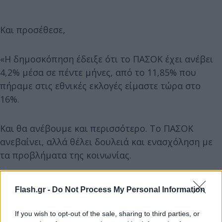
Και προσέθεσε,
«Η δημοσκόπηση έδειξε ότι το ΠΑΣΟΚ έχει ανέβει
4,2% μέσα σε πέντε μήνες, από το 11,85% που
πήραμε στις εθνικές εκλογές είμαστε τώρα στο
16%.
Και θα ανέβουμε και περισσότερο. Το ΠΑΣΟΚ
ανεβαίνει, αλλά θέλει δουλειά και ενασχόληση με
τα προβλήματα της κοινωνίας.
Οι εκλογές έγιναν πριν μερικούς μήνες. Έχουμε
Flash.gr -
Do Not Process My Personal Information
αυτή την αύξηση μέσα σε μικρό διάστημα,
φιλοδοξούμε να την κλιμακώσουμε. Και δε θέλω
If you wish to opt-out of the sale, sharing to third parties, or
πανηγυρισμούς από κανένα στέλεχος ΠΑΣΟΚ».