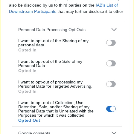
αποχωρήσεις θα αποδυναμώσουν το κόμμα και σε
also be disclosed by us to third parties on the
IAB’s List of
άλλο ερώτημα, το 68,8% “βλέπει” διάλυση μετά τις
Downstream Participants
that may further disclose it to other
third parties.
τελευταίες εξελίξεις.
Please note that this website/app uses one or more Google
Personal Data Processing Opt Outs
services and may gather and store information including but
not limited to your visit or usage behaviour. You may click to
I want to opt-out of the Sharing of my
personal data.
grant or deny consent to Google and its third-party tags to
Opted In
use your data for below specified purposes in below Google
consent section.
I want to opt-out of the Sale of my
Personal Data.
Opted In
I want to opt-out of processing my
Personal Data for Targeted Advertising.
Opted In
I want to opt-out of Collection, Use,
Retention, Sale, and/or Sharing of my
Personal Data that Is Unrelated with the
Purposes for which it was collected.
Opted Out
Google consents