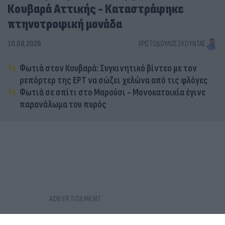
Κουβαρά Αττικής - Καταστράφηκε
πτηνοτροφική μονάδα
10.08.2026
ΧΡΙΣΤΌΔΟΥΛΟΣ ΣΚΟΎΝΤΑΣ
Φωτιά στον Κουβαρά: Συγκινητικό βίντεο με τον
ρεπόρτερ της ΕΡΤ να σώζει χελώνα από τις φλόγες
Φωτιά σε σπίτι στο Μαρούσι - Μονοκατοικία έγινε
παρανάλωμα του πυρός