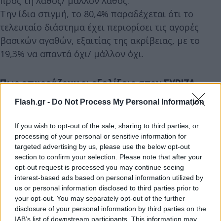
προς τη λάθος/ μάλλον λάθος.
Την ίδια στιγμή, το 80,4% παραδέχεται ότι το
τελευταίο διάστημα έχει περιορίσει τις αγορές
βασικών αγαθών, εξαιτίας της ακρίβειας, με το
19,3% να απαντά όχι/ μάλλον όχι.
Πως επηρεάζουν οι εξελίξεις στον ΣΥΡΙΖΑ
Flash.gr -
Do Not Process My Personal Information
Το 71,2% των ερωτηθέντων πιστεύει ότι η επιλογή
του Στέφανου Κασσελάκη στην προεδρία του
If you wish to opt-out of the sale, sharing to third parties, or
ΣΥΡΙΖΑ είναι αρνητική/ μάλλον αρνητική για την
processing of your personal or sensitive information for
πορεία του κόμματος, ενώ το 22,3% βλέπει θετικά/
targeted advertising by us, please use the below opt-out
section to confirm your selection. Please note that after your
μάλλον θετικά αυτή την επιλογή.
opt-out request is processed you may continue seeing
interest-based ads based on personal information utilized by
Παράλληλα, το 63,7% εκτιμά ότι οι αποχωρήσεις
us or personal information disclosed to third parties prior to
στελεχών είναι μία αρνητική εξέλιξη για τον
your opt-out. You may separately opt-out of the further
disclosure of your personal information by third parties on the
ΣΥΡΙΖΑ, την ώρα που το 74,7% πιστεύει ότι αυτές οι
IAB’s list of downstream participants. This information may