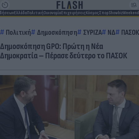
ιδήσεων
Ελλάδα
Πολιτική
Οικονομία
Επιχειρήσεις
Κόσμος
Σπορ
Showbiz
Weekend
Πολιτική
Δημοσκόπηση
ΣΥΡΙΖΑ
ΝΔ
ΠΑΣΟΚ
Δημοσκόπηση GPO: Πρώτη η Νέα
Δημοκρατία – Πέρασε δεύτερο το ΠΑΣΟΚ