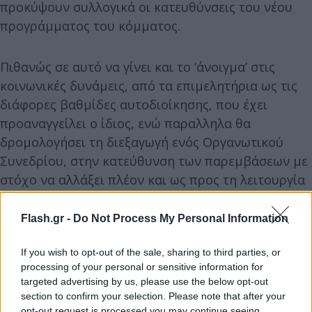
προκύψουν συλλογικά οι κατευθύνσεις του νέου
προγράμματος του κόμματος.
Πιθανώς σε αυτό να γίνει και το ‘άνοιγμα’ στις
κοινωνικές δυνάμεις, από τα επιμελητήρια ως τις
διάφορες βαθμίδες αυτοδιοίκησης, που έχει
προαναγγείλει ο ίδιος, ενώ παραλληλα θα
δρομολογήσει τη διεξαγωγή ενός Οργανωτικού
Συνεδρίου, στην κατεύθυνση των παρεμβάσεων με
στόχο να αλλάξει πλέον και ως προς τη λειτουργία
του το κόμμα. Στην πραγματικότητα, στην
Χαριλάου Τρικούπη θέλουν δίκτυα στην κοινωνία,
Flash.gr -
Do Not Process My Personal Information
τα οποία να είναι οι πολλαπλασιαστές του
If you wish to opt-out of the sale, sharing to third parties, or
προγράμματός της σε αυτήν και να βοηθούν ώστε
processing of your personal or sensitive information for
οι προτάσεις τους να φτάνουν παντού.
targeted advertising by us, please use the below opt-out
section to confirm your selection. Please note that after your
opt-out request is processed you may continue seeing