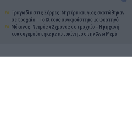
Τραγωδία στις Σέρρες: Μητέρα και γιος σκοτώθηκαν
σε τροχαίο - Το ΙΧ τους συγκρούστηκε με φορτηγό
Μύκονος: Νεκρός 42χρονος σε τροχαίο - Η μηχανή
του συγκρούστηκε με αυτοκίνητο στην Άνω Μερά