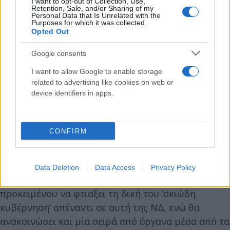
I want to opt-out of Collection, Use,
Retention, Sale, and/or Sharing of my
Personal Data that Is Unrelated with the
Purposes for which it was collected.
Opted Out
Google consents
I want to allow Google to enable storage
related to advertising like cookies on web or
device identifiers in apps.
Την ίδια ώρα, το κόμμα θα πρέπει να είναι αν μη τι
άλλο παρόν στη Βουλή σε όλα τα νομοθετήματα,
καθώς και να έχει ενεργό ρόλο στη Συνταγματική
CONFIRM
Αναθεώρηση. Κοντολογίς, το ΠΑΣΟΚ θα πρέπει σε
κάθε κίνησή του να αποδεικνύει ότι είναι έτοιμο να
κυβερνήσει. Σε αυτό το πλαίσιο, ο Νίκος
Data Deletion
Data Access
Privacy Policy
Ανδρουλάκης θα μοιράσει και …χαρτοφυλάκια,
προκειμένου να φτιαξει τη δική του ‘σκιώδη
κυβέρνηση’ απέναντι σε αυτή της ΝΔ, ενώ θα
ανακοινώσει και μία σειρά από όργανα μέσα από τα