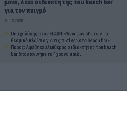
μόνο, λέει ο ιδιοκτήτης του beach bar
για τον πνιγμό
10.08.2026
Πασχαλάκης στον FLASH: «Άνω των 50 ετών το
θεσμικό πλαίσιο για τις πισίνες στα beach bar»
Πάρος: Αφέθηκε ελεύθερος ο ιδιοκτήτης του beach
bar όπου πνίγηκε το 4χρονο παιδί