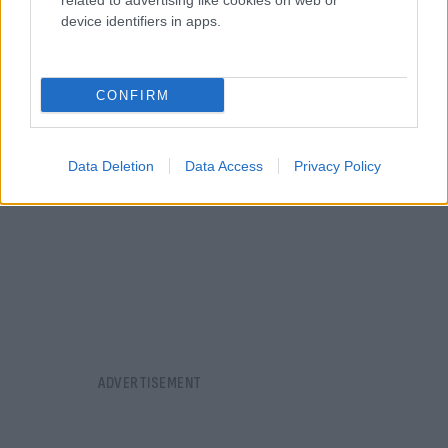
related to advertising like cookies on web or
εξαγωγικούς και επενδυτικούς περιορισμούς για
device identifiers in apps.
λόγους εθνικής ασφάλειας.
CONFIRM
Data Deletion
Data Access
Privacy Policy