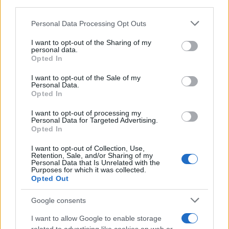
third parties.
Please note that this website/app uses one or more Google
Personal Data Processing Opt Outs
services and may gather and store information including but
Ο Χέγκσεθ υπογράμμισε ότι «αν θέλουμε να
not limited to your visit or usage behaviour. You may click to
I want to opt-out of the Sharing of my
personal data.
αποτρέψουμε τον πόλεμο με τους Κινέζους ή
grant or deny consent to Google and its third-party tags to
Opted In
use your data for below specified purposes in below Google
άλλους, πρέπει να είμαστε δυνατοί».
consent section.
I want to opt-out of the Sale of my
Personal Data.
Opted In
Η δασμολογική απάντηση της Κίνας
I want to opt-out of processing my
Πέρα από το επίπεδο των δηλώσεων ΗΠΑ και Κίνα
Personal Data for Targeted Advertising.
Opted In
ήδη ανταλλάσσουν δασμολογικά «πυρά». Η Κίνα
αντέδρασε γρήγορα στους νέους δασμούς των ΗΠΑ,
I want to opt-out of Collection, Use,
Retention, Sale, and/or Sharing of my
ανακοινώνοντας τις δικές της αυξήσεις 10%-15%
Personal Data that Is Unrelated with the
Purposes for which it was collected.
στις εισαγωγές εισαγωγών που καλύπτουν μια
Opted Out
σειρά αμερικανικών γεωργικών και τροφίμων.
Google consents
Επίσης, έθεσε 25 αμερικανικές εταιρείες υπό
I want to allow Google to enable storage