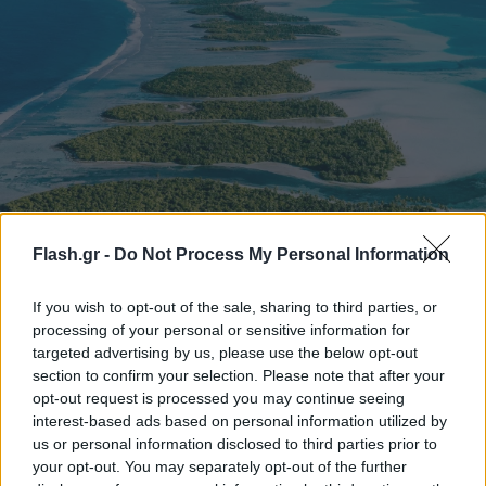
Πώς οι απομονωμένες Νήσοι Κουκ βοηθούν Ρωσία
Flash.gr -
Do Not Process My Personal Information
και Ιράν να προωθούν πετρέλαιο παρά τις
κυρώσεις
If you wish to opt-out of the sale, sharing to third parties, or
processing of your personal or sensitive information for
Ξένοι εφοπλιστές πληρώνουν αδρά προκειμένου τα σκάφη
τους να πλέον υπό τη σημαία του πολυνησιακού αρχιπελάγους
targeted advertising by us, please use the below opt-out
στο οποίο δεν έχουν πατήσει το πόδι τους ποτέ.
section to confirm your selection. Please note that after your
opt-out request is processed you may continue seeing
Συντακτική
interest-based ads based on personal information utilized by
02.12.2025 09:05
Ομάδα
us or personal information disclosed to third parties prior to
Flash.gr
your opt-out. You may separately opt-out of the further