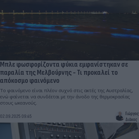
Μπλε φωσφορίζοντα φύκια εμφανίστηκαν σε
παραλία της Μελβούρνης - Τι προκαλεί το
απόκοσμο φαινόμενο
Το φαινόμενο είναι πλέον συχνό στις ακτές της Αυστραλίας,
ενώ φαίνεται να συνδέεται με την άνοδο της θερμοκρασίας
στους ωκεανούς.
Γιώργος
02.09.2025 09:45
Διάκος