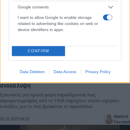
Google consents
I want to allow Google to enable storage
related to advertising like cookies on web or
device identifiers in apps.
CONFIRM
Είναι αυτό το χαμένο αεροπλάνο της Αμέλια
Data Deletion
Data Access
Privacy Policy
Έρχαρτ; Πιο κοντά από ποτέ σε μια ιστορική
ανακάλυψη
Ερευνητές για πρώτη φορά παραδέχονται πως
αεροφωτογραφίες από το 1938 παρέχουν «πολύ ισχυρές»
ενδείξεις για το πού βρίσκεται το αεροπλάνο.
Αγγελική
05.10.2025 08:25
Γιαννακού