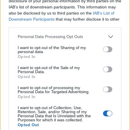
disclosure of your personal information by third parties on the
IAB’s list of downstream participants. This information may
also be disclosed by us to third parties on the
IAB’s List of
Downstream Participants
that may further disclose it to other
third parties.
Please note that this website/app uses one or more Google
Personal Data Processing Opt Outs
services and may gather and store information including but
not limited to your visit or usage behaviour. You may click to
I want to opt-out of the Sharing of my
personal data.
grant or deny consent to Google and its third-party tags to
Opted In
use your data for below specified purposes in below Google
consent section.
I want to opt-out of the Sale of my
Η «μπλε λάσπη» του Ειρηνικού που
Personal Data.
Opted In
προβληματίζει τους επιστήμονες
Ένα σπάνιο ηφαιστειακό υλικό στα μεγάλα βάθη ίσως κρύβει
I want to opt-out of processing my
Personal Data for Targeted Advertising.
απαντήσεις για τη ζωή στα πιο αφιλόξενα περιβάλλοντα της
Opted In
Γης.
I want to opt-out of Collection, Use,
Συντακτική
Retention, Sale, and/or Sharing of my
15.11.2025 12:13
Ομάδα
Personal Data that Is Unrelated with the
Purposes for which it was collected.
Flash.gr
Opted Out