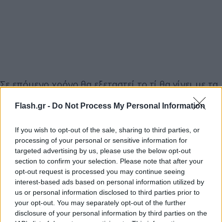
Σε επόμενο χρόνο θα εξεταστεί το τί θα γίνει με τα
γυμνάσια και τα λύκεια, καθώς και για τα
Flash.gr -
Do Not Process My Personal Information
φροντιστήρια, τα ΙΕΚ, τα πανεπιστήμια και τα
κέντρα ξένων γλωσσών.
If you wish to opt-out of the sale, sharing to third parties, or
processing of your personal or sensitive information for
targeted advertising by us, please use the below opt-out
Τα προγράμματα για το «κουδούνι» της
section to confirm your selection. Please note that after your
Δευτέρας
opt-out request is processed you may continue seeing
interest-based ads based on personal information utilized by
us or personal information disclosed to third parties prior to
Υπενθυμίζεται ότι έχει ήδη τεθεί σε λειτουργία η
your opt-out. You may separately opt-out of the further
πλατφόρμα για τη διενέργεια τεστ κορονοϊού σε
disclosure of your personal information by third parties on the