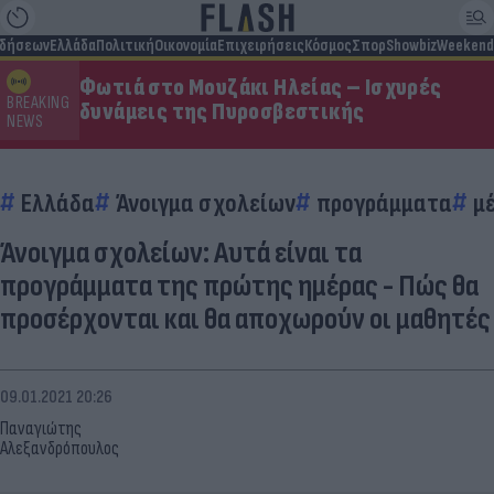
ιδήσεων
Ελλάδα
Πολιτική
Οικονομία
Επιχειρήσεις
Κόσμος
Σπορ
Showbiz
Weekend
Φωτιά στο Μουζάκι Ηλείας – Ισχυρές
BREAKING
δυνάμεις της Πυροσβεστικής
NEWS
Ελλάδα
Άνοιγμα σχολείων
προγράμματα
μ
Άνοιγμα σχολείων: Αυτά είναι τα
προγράμματα της πρώτης ημέρας - Πώς θα
προσέρχονται και θα αποχωρούν οι μαθητές
09.01.2021 20:26
Παναγιώτης
Αλεξανδρόπουλος