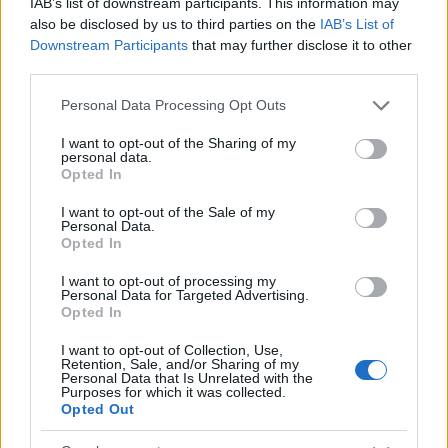
IAB’s list of downstream participants. This information may
εκπαιδευτικούς, μια δυνατότητα που έχουν ήδη
also be disclosed by us to third parties on the
IAB’s List of
χρησιμοποιήσει εκατοντάδες.
Downstream Participants
that may further disclose it to other
third parties.
Με τη νέα ΚΥΑ που εξέδωσε το υπουργείο Παιδείας
Please note that this website/app uses one or more Google
Personal Data Processing Opt Outs
παρουσιάζονται εκτενώς όλα τα μέτρα ενώ γίνεται
services and may gather and store information including but
not limited to your visit or usage behaviour. You may click to
I want to opt-out of the Sharing of my
ιδιαίτερη μνεία στη δυνατότητα προσέλευσης και
personal data.
grant or deny consent to Google and its third-party tags to
αποχώρησης των μαθητών προς και από τις
Opted In
use your data for below specified purposes in below Google
σχολικές μονάδες, σε διαφορετικές ώρες και από
consent section.
I want to opt-out of the Sale of my
Personal Data.
διαφορετικές εισόδους/εξόδους, εφόσον αυτές
Opted In
υφίστανται, με ευθύνη του Διευθυντή της σχολικής
I want to opt-out of processing my
μονάδας και του Συλλόγου Διδασκόντων, με στόχο
Personal Data for Targeted Advertising.
τον περιορισμό συγχρωτισμού των γονέων/
Opted In
κηδεμόνων.
I want to opt-out of Collection, Use,
Retention, Sale, and/or Sharing of my
Personal Data that Is Unrelated with the
Purposes for which it was collected.
Opted Out