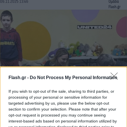
06.11.2025 13:46
Ομάδα
Flash.gr
Flash.gr -
Do Not Process My Personal Information
Η Αντζελίνα Τζολί στην Ουκρανία: Η
αιφνιδιαστική επίσκεψη στη Χερσώνα
If you wish to opt-out of the sale, sharing to third parties, or
processing of your personal or sensitive information for
Η Αμερικανίδα ηθοποιός επισκέφθηκε ιατρικές εγκαταστάσεις,
targeted advertising by us, please use the below opt-out
μεταξύ άλλων ένα μαιευτήριο και ένα παιδιατρικό νοσοκομείο
section to confirm your selection. Please note that after your
σε μια πόλη που βρέθηκε υπό ρωσικό έλεγχο για πολλούς μήνες
opt-out request is processed you may continue seeing
το 2022.
interest-based ads based on personal information utilized by
us or personal information disclosed to third parties prior to