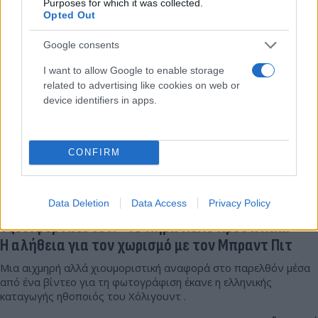
Purposes for which it was collected.
Opted Out
Σοφία
22.09.2025 10:07
Χαραλαμπίδου
Google consents
I want to allow Google to enable storage
related to advertising like cookies on web or
device identifiers in apps.
CONFIRM
Data Deletion
Data Access
Privacy Policy
Τζένιφερ Άνιστον: «Το πήρα πολύ προσωπικά» –
Η αλήθεια για τον χωρισμό με τον Μπραντ Πιτ
Μια αιχμηρή αλλά χιουμοριστική αναφορά στο παρελθόν μέσα
από ένα βίντεο για τη φωτογράφιση έκανε η ελληνικής
καταγωγής ηθοποιός του Χόλιγουντ .