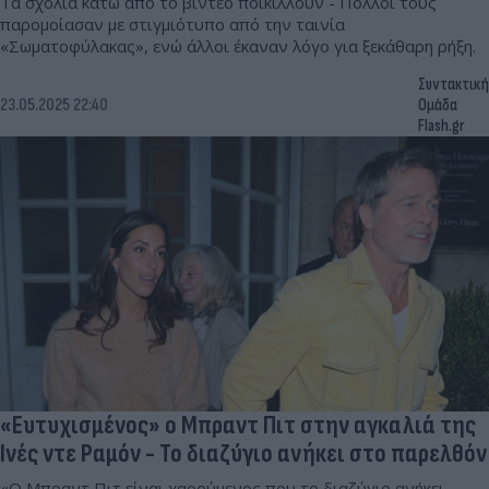
Τα σχόλια κάτω από το βίντεο ποικίλλουν - Πολλοί τους
παρομοίασαν με στιγμιότυπο από την ταινία
«Σωματοφύλακας», ενώ άλλοι έκαναν λόγο για ξεκάθαρη ρήξη.
Συντακτική
23.05.2025 22:40
Ομάδα
Flash.gr
«Ευτυχισμένος» ο Μπραντ Πιτ στην αγκαλιά της
Ινές ντε Ραμόν - Το διαζύγιο ανήκει στο παρελθόν
«Ο Μπραντ Πιτ είναι χαρούμενος που το διαζύγιο ανήκει