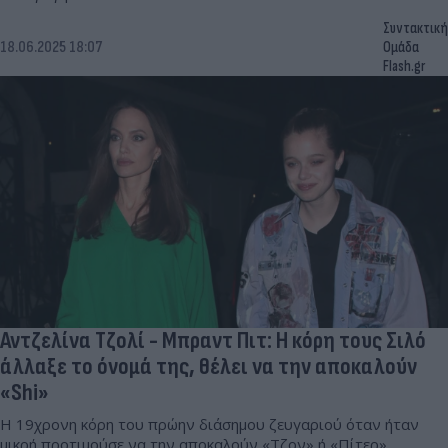
Συντακτική
18.06.2025 18:07
Ομάδα
Flash.gr
Αντζελίνα Τζολί - Μπραντ Πιτ: Η κόρη τους Σιλό
άλλαξε το όνομά της, θέλει να την αποκαλούν
«Shi»
Η 19χρονη κόρη του πρώην διάσημου ζευγαριού όταν ήταν
μικρή προτιμούσε να την αποκαλούν «Τζον» ή «Πίτερ».