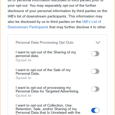
Συντακτική
05.11.2025 21:14
your opt-out. You may separately opt-out of the further
Ομάδα
Flash.gr
disclosure of your personal information by third parties on the
IAB’s list of downstream participants. This information may
also be disclosed by us to third parties on the
IAB’s List of
Downstream Participants
that may further disclose it to other
third parties.
Please note that this website/app uses one or more Google
Personal Data Processing Opt Outs
services and may gather and store information including but
not limited to your visit or usage behaviour. You may click to
I want to opt-out of the Sharing of my
personal data.
grant or deny consent to Google and its third-party tags to
Opted In
use your data for below specified purposes in below Google
consent section.
I want to opt-out of the Sale of my
Personal Data.
Opted In
«Δεν αναγνωρίζω τη χώρα μου πια» - Το ηχηρό
μήνυμα της Αντζελίνα Τζολί για την ελευθερία
I want to opt-out of processing my
Personal Data for Targeted Advertising.
του Τύπου
Opted In
Η βραβευμένη με Όσκαρ ηθοποιός τόνισε στο φεστιβάλ του
I want to opt-out of Collection, Use,
Σαν Σεμπαστιάν πως «οτιδήποτε χωρίζει ή περιορίζει την
Retention, Sale, and/or Sharing of my
προσωπική έκφραση και τις ελευθερίες είναι πολύ επικίνδυνο».
Personal Data that Is Unrelated with the