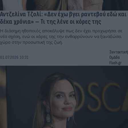
Αντζελίνα Τζολί: «Δεν έχω βγει ραντεβού εδώ και
δέκα χρόνια» – Τι της λένε οι κόρες της
Η διάσημη ηθοποιός αποκάλυψε πως δεν έχει προχωρήσει σε
νέα σχέση, ενώ οι κόρες της την ενθαρρύνουν να ξαναδώσει
χώρο στην προσωπική της ζωή.
Συντακτική
01.07.2026 10:31
Ομάδα
Flash.gr