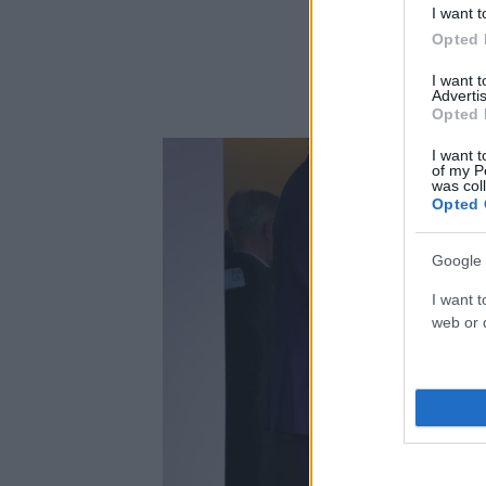
I want t
Opted 
I want 
Advertis
Opted 
I want t
of my P
was col
Opted 
Google 
I want t
web or d