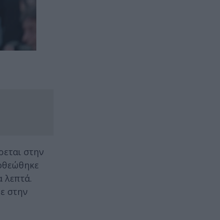
ρεται στην
οθεώθηκε
 λεπτά.
ε στην