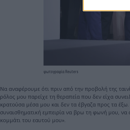
φωτογραφία Reuters
Να αναφέρουμε ότι πριν από την προβολή της ταινία
ρόλος μου παρείχε τη θεραπεία που δεν είχα συνει
κρατούσα μέσα μου και δεν τα έβγαζα προς τα έξω.
συναισθηματική εμπειρία να βρω τη φωνή μου, να
κομμάτι του εαυτού μου».