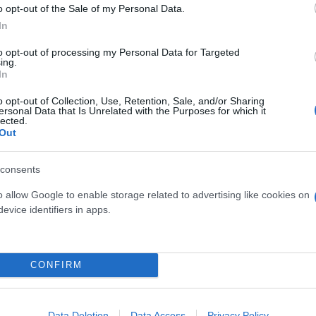
o opt-out of the Sale of my Personal Data.
In
to opt-out of processing my Personal Data for Targeted
ing.
In
o opt-out of Collection, Use, Retention, Sale, and/or Sharing
ersonal Data that Is Unrelated with the Purposes for which it
lected.
Out
consents
o allow Google to enable storage related to advertising like cookies on
evice identifiers in apps.
CONFIRM
Data Deletion
Data Access
Privacy Policy