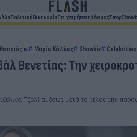
λάδα
Πολιτική
Οικονομία
Επιχειρήσεις
Κόσμος
Σπορ
Showb
θοποιός e.
Μαρία Κάλλας
Showbiz
Celebrities
βάλ Βενετίας: Την χειροκρο
τζελίνα Τζολί αμέσως μετά το τέλος της παρο