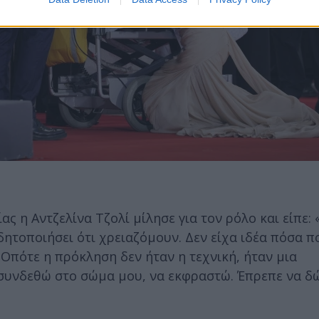
ς η Αντζελίνα Τζολί μίλησε για τον ρόλο και είπε: 
δητοποιήσει ότι χρειαζόμουν. Δεν είχα ιδέα πόσα π
 Οπότε η πρόκληση δεν ήταν η τεχνική, ήταν μια
 συνδεθώ στο σώμα μου, να εκφραστώ. Έπρεπε να δ