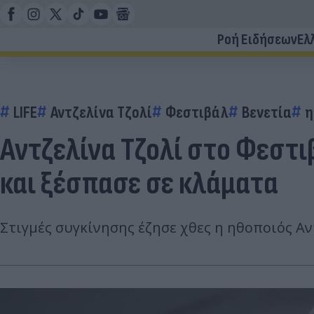
Ροή Ειδήσεων
Ελ
LIFE
Αντζελίνα Τζολί
Φεστιβάλ
Βενετία
η
Αντζελίνα Τζολί στο Φεστι
και ξέσπασε σε κλάματα
Στιγμές συγκίνησης έζησε χθες η ηθοποιός Αν