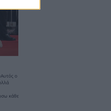
«Αυτός ο
ολλά
ώσω κάθε