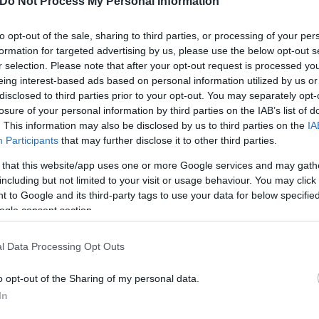
Do Not Process My Personal Information
to opt-out of the sale, sharing to third parties, or processing of your per
formation for targeted advertising by us, please use the below opt-out s
r selection. Please note that after your opt-out request is processed y
eing interest-based ads based on personal information utilized by us or
disclosed to third parties prior to your opt-out. You may separately opt-
losure of your personal information by third parties on the IAB’s list of
. This information may also be disclosed by us to third parties on the
IA
α την προβολή της ταινίας, η Αντζελίνα Τζολί είχε 
Participants
that may further disclose it to other third parties.
ή της με Αμυοτροφική Πλευρική Σκλήρυνση και γονά
 that this website/app uses one or more Google services and may gath
including but not limited to your visit or usage behaviour. You may click 
 to Google and its third-party tags to use your data for below specifi
ogle consent section.
l Data Processing Opt Outs
o opt-out of the Sharing of my personal data.
In