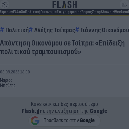
ιδήσεων
Ελλάδα
Πολιτική
Οικονομία
Επιχειρήσεις
Κόσμος
Σπορ
Showbiz
Weekend
Πολιτική
Αλέξης Τσίπρας
Γιάννης Οικονόμου
Απάντηση Οικονόμου σε Τσίπρα: «Επίδειξη
πολιτικού τραμπουκισμού»
08.09.2022 18:00
Μάριος
Μπούλης
Κάνε κλικ και δες περισσότερο
Flash.gr
στην αναζήτηση της
Google