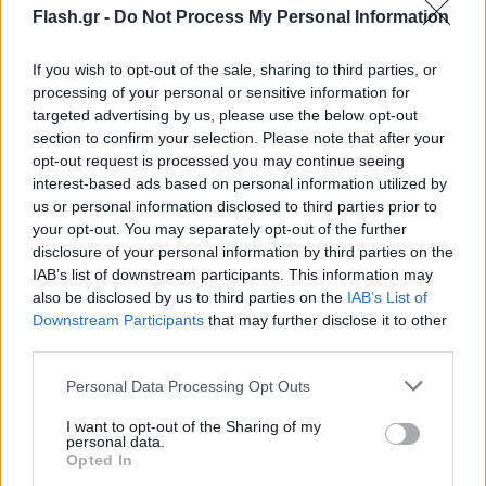
Προσθέτει επίσης:
Flash.gr -
Do Not Process My Personal Information
If you wish to opt-out of the sale, sharing to third parties, or
"Επιπλέον, σε μια επίδειξη πολιτικού
processing of your personal or sensitive information for
τραμπουκισμού, με το γνωστό από την περίοδο
targeted advertising by us, please use the below opt-out
των «αγανακτισμένων» επιτηδευμένα οργίλο ύφος
section to confirm your selection. Please note that after your
opt-out request is processed you may continue seeing
του, απειλεί ευθέως όσους και όσες σέβονται τις
interest-based ads based on personal information utilized by
θεσμικές διαδικασίες και επιδιώκουν τη σοβαρή,
us or personal information disclosed to third parties prior to
ουσιαστική και με κανόνες διερεύνηση και
your opt-out. You may separately opt-out of the further
disclosure of your personal information by third parties on the
διαλεύκανση όλων των ζητημάτων".
IAB’s list of downstream participants. This information may
also be disclosed by us to third parties on the
IAB’s List of
Downstream Participants
that may further disclose it to other
third parties.
Please note that this website/app uses one or more Google
Personal Data Processing Opt Outs
services and may gather and store information including but
not limited to your visit or usage behaviour. You may click to
I want to opt-out of the Sharing of my
personal data.
grant or deny consent to Google and its third-party tags to
Opted In
use your data for below specified purposes in below Google