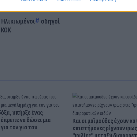
Ηλικιωμένοι
οδηγοί
 ΚΟΚ
δόξα, υπήρξε ένας
έπρεπε να δώσει μια
Και οι μαϊμούδες έχουν κατ
για τον γιο του
επιστήμονες ρίχνουν φως
"φιλίες" μεταξύ διαφορε