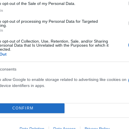
o opt-out of the Sale of my Personal Data.
In
to opt-out of processing my Personal Data for Targeted
ερο
Flash.gr
στην αναζήτηση της
Google
ing.
In
o opt-out of Collection, Use, Retention, Sale, and/or Sharing
ersonal Data that Is Unrelated with the Purposes for which it
lected.
Out
consents
o allow Google to enable storage related to advertising like cookies on
evice identifiers in apps.
ην Ελλάδα - Τι ζητάνε οι νομικοί για τα διπλώματ
CONFIRM
ια το ηλικιακό όριο σε Ελλάδα και Ευρώπη
Data Deletion
Data Access
Privacy Policy