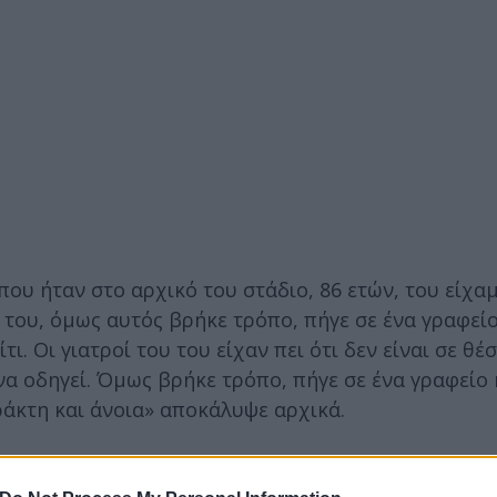
που ήταν στο αρχικό του στάδιο, 86 ετών, του είχαμ
ά του, όμως αυτός βρήκε τρόπο, πήγε σε ένα γραφεί
. Οι γιατροί του του είχαν πει ότι δεν είναι σε θέ
 να οδηγεί. Όμως βρήκε τρόπο, πήγε σε ένα γραφείο
ράκτη και άνοια» αποκάλυψε αρχικά.
λειδιά, αλλά αυτός βρήκε τρόπο. Όταν διαπιστώσαμε