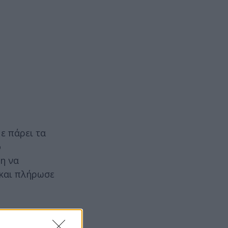
ε πάρει τα
ο
ση να
 και πλήρωσε
 ότι πήρε