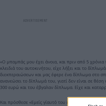
«Ο μπαμπάς μου έχει άνοια, και πριν από 5 χρόνια 
κλειδιά του αυτοκινήτου, είχε λήξει και το δίπλωμ
διεκπεραιώσεων και μας έφερε ένα δίπλωμα στο σπίτι
ανανεώσει το δίπλωμά του, γιατί δεν είναι σε θέση
300 ευρώ και του έβγαλαν δίπλωμα. Είχε και καταρ
Και πρόσθεσε «Εμείς γι΄αυτό του είχαμε πάρει τα κ