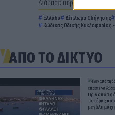
Διάβασε περισσότερα
Ελλάδα
Δίπλωμα Οδήγησης
Κώδικας Οδικής Κυκλοφορίας -
ΑΠΟ ΤΟ ΔΙΚΤΥΟ
Πριν από τη 
πατέρας που 
μεγάλη μάχη 