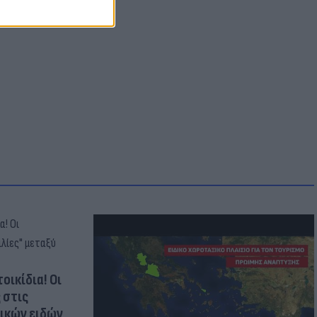
οικίδια! Οι
 στις
τικών ειδών