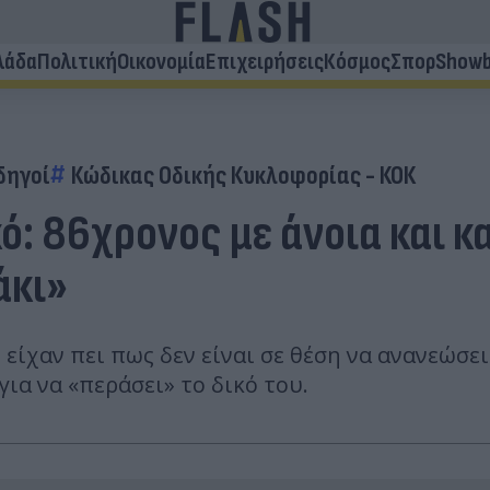
λάδα
Πολιτική
Οικονομία
Επιχειρήσεις
Κόσμος
Σπορ
Showb
δηγοί
Κώδικας Οδικής Κυκλοφορίας - ΚΟΚ
ό: 86χρονος με άνοια και 
άκι»
είχαν πει πως δεν είναι σε θέση να ανανεώσει
ια να «περάσει» το δικό του.