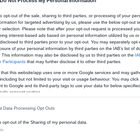
Do Not Process My Personal Information
νε αυτό χωρίς αποτέλεσμά όμως, ωστόσο δεν τον α
ί υπογράφουν πιστοποιητικά για ανθρώπους που δεν 
to opt-out of the sale, sharing to third parties, or processing of your per
formation for targeted advertising by us, please use the below opt-out s
r selection. Please note that after your opt-out request is processed y
eing interest-based ads based on personal information utilized by us or
ους ανθρώπους, να πάρει κάποια μέτρα πχ να παρέχε
disclosed to third parties prior to your opt-out. You may separately opt-
ύτερα να στοιχίζει στο κράτος χρήμα παρά ανθρώπ
losure of your personal information by third parties on the IAB’s list of
. This information may also be disclosed by us to third parties on the
IA
χωρημένη άνοια πια», είπε κλείνοντας.
Participants
that may further disclose it to other third parties.
 that this website/app uses one or more Google services and may gath
including but not limited to your visit or usage behaviour. You may click 
 to Google and its third-party tags to use your data for below specifi
ogle consent section.
l Data Processing Opt Outs
o opt-out of the Sharing of my personal data.
In