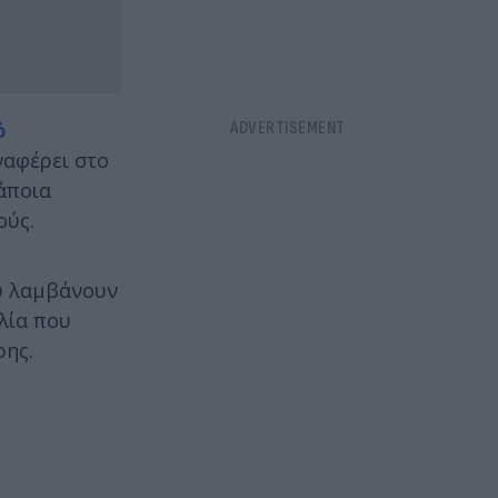
ό
ναφέρει στο
άποια
ούς.
ου λαμβάνουν
λία που
ρης.