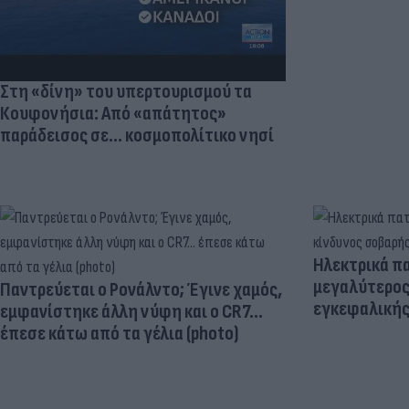
Στη «δίνη» του υπερτουρισμού τα
Κουφονήσια: Από «απάτητος»
παράδεισος σε... κοσμοπολίτικο νησί
Ηλεκτρικά πα
μεγαλύτερος
Παντρεύεται ο Ρονάλντο; Έγινε χαμός,
εγκεφαλική
εμφανίστηκε άλλη νύφη και ο CR7…
έπεσε κάτω από τα γέλια (photo)