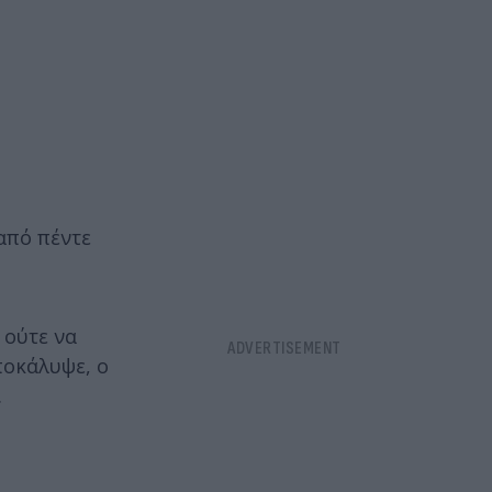
 από πέντε
 ούτε να
ποκάλυψε, ο
.