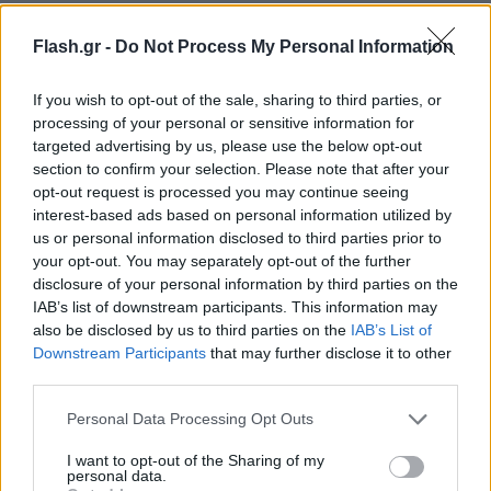
Flash.gr -
Do Not Process My Personal Information
If you wish to opt-out of the sale, sharing to third parties, or
processing of your personal or sensitive information for
targeted advertising by us, please use the below opt-out
section to confirm your selection. Please note that after your
Όπως τονίζεται «οι εργαζόμενοι είναι
opt-out request is processed you may continue seeing
εξουθενωμένοι από απανωτές βάρδιες, με ελλιπές
interest-based ads based on personal information utilized by
us or personal information disclosed to third parties prior to
προσωπικό, οφειλόμενα ρεπό και άδειες και από
your opt-out. You may separately opt-out of the further
την εντατικοποίηση της εργασίας τους.
disclosure of your personal information by third parties on the
IAB’s list of downstream participants. This information may
also be disclosed by us to third parties on the
IAB’s List of
Από την άλλη λόγω της υποστελέχωσης, οι
Downstream Participants
that may further disclose it to other
ασθενείς αντιμετωπίζουν πολύωρη αναμονή και
third parties.
ταλαιπωρία, ενώ παράλληλα εξαιτίας των
Please note that this website/app uses one or more Google
Personal Data Processing Opt Outs
πολιτικών που εφαρμόζονται στον τομέα της
services and may gather and store information including but
υγείας, οι συνοδοί καλούνται να αναλαμβάνουν την
not limited to your visit or usage behaviour. You may click to
I want to opt-out of the Sharing of my
personal data.
πλήρη φροντίδα των ασθενών τους με αποτέλεσμα
grant or deny consent to Google and its third-party tags to