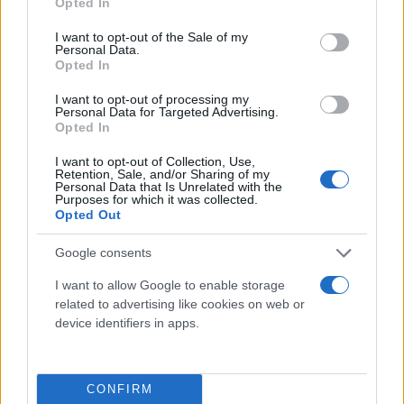
Opted In
use your data for below specified purposes in below Google
αυτή η κατάσταση να οδηγεί τους εργαζόμενους –
consent section.
I want to opt-out of the Sale of my
ασθενείς – συνοδούς σε εκνευρισμό και διαμάχες
Personal Data.
μεταξύ τους“.
Opted In
I want to opt-out of processing my
Personal Data for Targeted Advertising.
Το Δ.Σ του νοσοκομείου που στέκεται στο πλευρό
Opted In
του συναδέλφου, κάλεσε τα μέλη του σε έκτακτη
I want to opt-out of Collection, Use,
γενική συνέλευση στην αίθουσα πολλαπλών
Retention, Sale, and/or Sharing of my
Personal Data that Is Unrelated with the
χρήσεων του Γενικού Νοσοκομείου Φιλιατών με
Purposes for which it was collected.
Opted Out
θέμα: Περιστατικά βίας, εργασιακή εξουθένωση,
υποστελέχωση και συνθήκες περίθαλψης ασθενών.
Google consents
I want to allow Google to enable storage
related to advertising like cookies on web or
device identifiers in apps.
CONFIRM