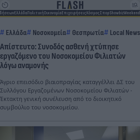
ιδήσεων
Ελλάδα
Πολιτική
Οικονομία
Επιχειρήσεις
Κόσμος
Σπορ
Showbiz
Weekend
Ελλάδα
Νοσοκομεία
Θεσπρωτία
Local New
Απίστευτο: Συνοδός ασθενή χτύπησε
εργαζόμενο του Νοσοκομείου Φιλιατών
λόγω αναμονής
Άγριο επεισόδιο βιαιοπραγίας καταγγέλλει ΔΣ του
Συλλόγου Εργαζομένων Νοσοκομείου Φιλιατών -
Έκτακτη γενική συνέλευση από το διοικητικό
συμβούλιο του νοσοκομείου.