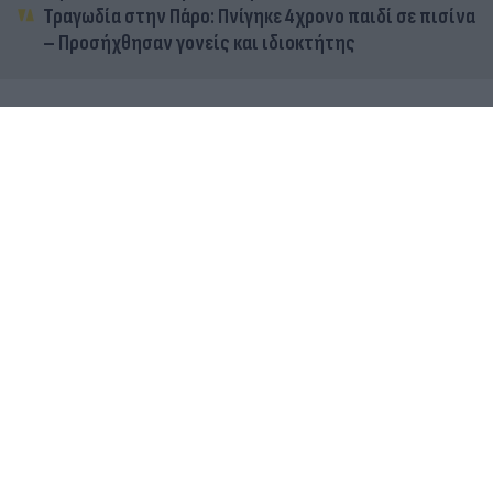
Τραγωδία στην Πάρο: Πνίγηκε 4χρονο παιδί σε πισίνα
– Προσήχθησαν γονείς και ιδιοκτήτης