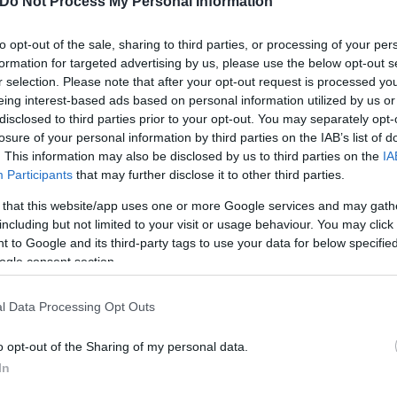
Do Not Process My Personal Information
 οι γονείς με το μωρό τους στο νοσοκομείο, όπου τ
ίτωσε τα χειρότερα.
to opt-out of the sale, sharing to third parties, or processing of your per
formation for targeted advertising by us, please use the below opt-out s
r selection. Please note that after your opt-out request is processed y
eing interest-based ads based on personal information utilized by us or
disclosed to third parties prior to your opt-out. You may separately opt-
losure of your personal information by third parties on the IAB’s list of
. This information may also be disclosed by us to third parties on the
IA
Participants
that may further disclose it to other third parties.
 that this website/app uses one or more Google services and may gath
including but not limited to your visit or usage behaviour. You may click 
 to Google and its third-party tags to use your data for below specifi
ogle consent section.
l Data Processing Opt Outs
o opt-out of the Sharing of my personal data.
In