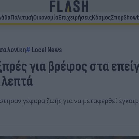
λάδα
Πολιτική
Οικονομία
Επιχειρήσεις
Κόσμος
Σπορ
Showb
σαλονίκη
Local News
πρές για βρέφος στα επείγ
 λεπτά
 έστησαν γέφυρα ζωής για να μεταφερθεί έγκα