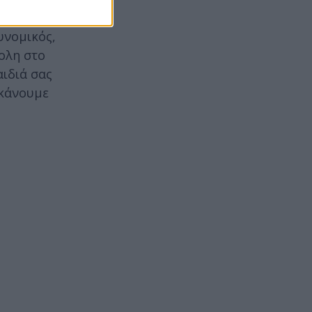
ον μπαμπά
υνομικός,
κολη στο
αιδιά σας
 κάνουμε