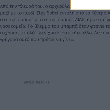
Από την πλευρά του, ο αρχιφύλακας της ομάδας Ζ, 
μαζί με το παιδί. Είχε δοθεί εντολή από το Κέντρο
είτε της ομάδας Ζ, είτε της ομάδας ΔΙΑΣ, προκειμέ
νοσοκομείο. Το βλέμμα του μπαμπά όταν φτάνει το 
ευχαριστώ πολύ", δεν χρειάζεται κάτι άλλο. Δεν 
γρήγορα αυτό που πρέπει να γίνει».