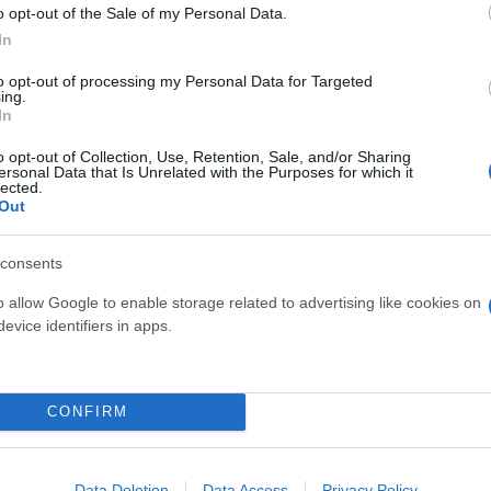
o opt-out of the Sale of my Personal Data.
In
to opt-out of processing my Personal Data for Targeted
ing.
In
o opt-out of Collection, Use, Retention, Sale, and/or Sharing
ersonal Data that Is Unrelated with the Purposes for which it
lected.
Out
consents
ται πως τον πείραξαν. Δυσκολευόταν να αναπνεύσει
o allow Google to enable storage related to advertising like cookies on
υγός μου από το πίσω κάθισμα ότι δεν είναι καλά 
evice identifiers in apps.
ήταν το βασικό και σε εκείνο το σημείο είπα ότι κα
ύ άνοιγαν τον δρόμο για να περάσουμε. Ήταν ένα θ
CONFIRM
ωσιακό. Πραγματικά δεν έχω λόγια, το να ευχαριστ
ρεί στον ALPHA ο πατέρας του βρέφους.
Data Deletion
Data Access
Privacy Policy