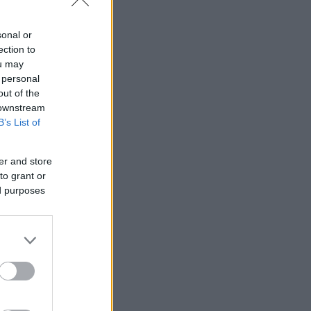
ου
sonal or
ection to
ou may
 personal
out of the
 downstream
B’s List of
er and store
to grant or
ed purposes