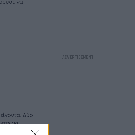
ρούσε να
είγοντα. Δύο
ώστε να
 Άμεσης