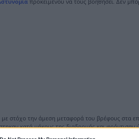
Αστυνομία
προκειμένου να τους βοηθήσει. Δεν μπο
, με στόχο την άμεση μεταφορά του βρέφους στα επ
ίστηκαν κατά μήκους της διαδρομής και φρόντισαν 
υ συνήθως χρειάζεται μισή ώρα, με τη βοήθεια της