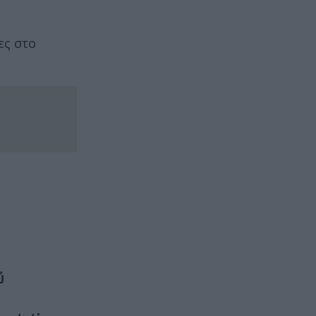
ες στο
ύ