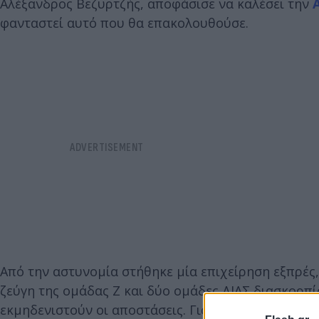
Αλέξανδρος Βεζυρτζής, αποφάσισε να καλέσει την
φανταστεί αυτό που θα επακολουθούσε.
Από την αστυνομία στήθηκε μία επιχείρηση εξπρές
ζεύγη της ομάδας Ζ και δύο ομάδες ΔΙΑΣ διασκορπ
εκμηδενιστούν οι αποστάσεις. Για μια απόσταση πο