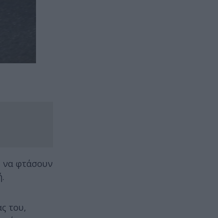
ς να φτάσουν
ή.
ς του,