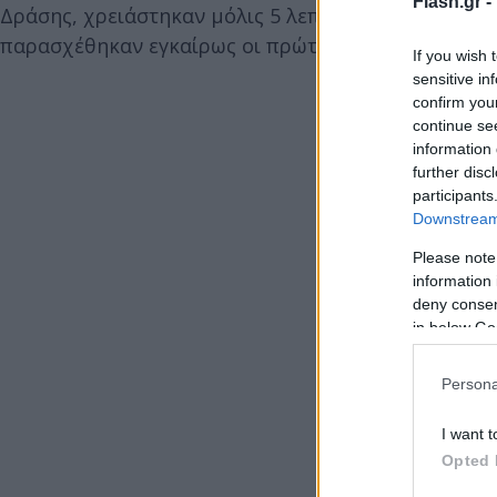
Flash.gr -
Δράσης, χρειάστηκαν μόλις 5 λεπτά για να φτάσουν
παρασχέθηκαν εγκαίρως οι πρώτες βοήθειες και γλ
If you wish 
sensitive in
confirm you
continue se
information 
further disc
participants
Downstream 
Please note
information 
deny consent
in below Go
Persona
I want t
Opted 