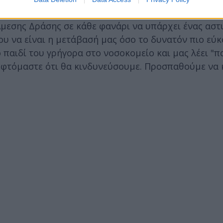
Α. Σκορδάτος, λέει: «Παραλάβαμε το αυτοκίνητο, τ
 Άμεσης Δράσης σε κάθε φανάρι να υπάρχει ένας αστ
νου να είναι η μετάβασή μας όσο το δυνατόν πιο εύ
παιδί του γρήγορα στο νοσοκομείο και μας λέει "π
σκεφτόμαστε ότι θα κινδυνεύσουμε. Προσπαθούμε να