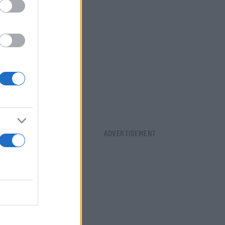
 κι εμείς
στην
λό είναι να
έαμα
ήσω απλά,