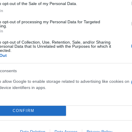
o opt-out of the Sale of my Personal Data.
με αντιεξουσιαστές – 25 συλλήψεις
In
το Δημοτικό Συμβούλιο της Αθήνας
to opt-out of processing my Personal Data for Targeted
ing.
ειλε ότι τον βίασε 18χρονη, ενώ ήταν μεθυσμένο
In
 για βρέφος στα επείγοντα - Διένυσαν απόστασ
o opt-out of Collection, Use, Retention, Sale, and/or Sharing
ersonal Data that Is Unrelated with the Purposes for which it
lected.
 εισέβαλαν στην πρώην κατάληψη «Libertatia»
Out
Σ στην πρώην κατάληψη Libertatia - Συνολικά έγ
consents
o allow Google to enable storage related to advertising like cookies on
evice identifiers in apps.
ληψη
Σύλληψη
Αντιεξουσιαστές
CONFIRM
Data Deletion
Data Access
Privacy Policy