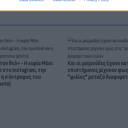
τον θεό» - Η κυρία Μέσι
Και οι μαϊμούδες έχουν κατ
 στο Instagram, την
επιστήμονες ρίχνουν φως
ι η σύντροφος του
"φιλίες" μεταξύ διαφορε
hoto)