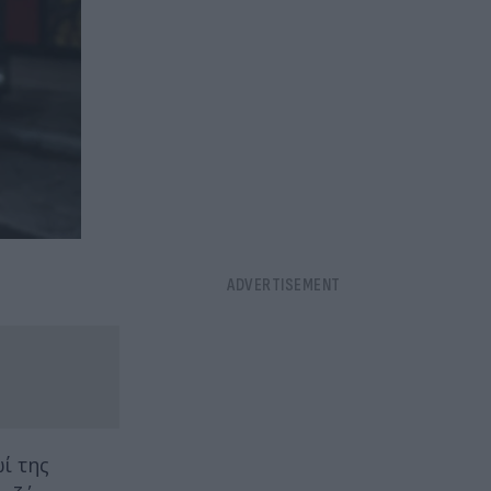
ί της