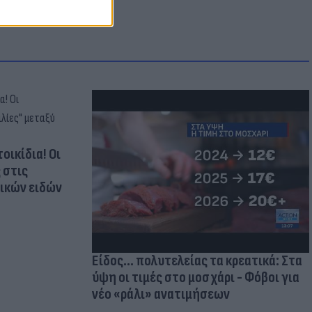
οικίδια! Οι
 στις
τικών ειδών
Είδος... πολυτελείας τα κρεατικά: Στα
ύψη οι τιμές στο μοσχάρι - Φόβοι για
νέο «ράλι» ανατιμήσεων