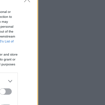
sonal or
ection to
ou may
 personal
out of the
 downstream
B’s List of
er and store
to grant or
ed purposes
ίου