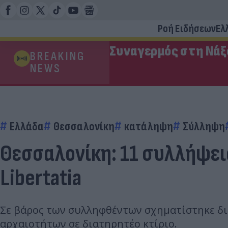
Ροή Ειδήσεων
Ελ
Συναγερμός στη Νάξο
BREAKING
NEWS
Ελλάδα
Θεσσαλονίκη
κατάληψη
Σύλληψη
Θεσσαλονίκη: 11 συλλήψει
Libertatia
Σε βάρος των συλληφθέντων σχηματίστηκε δικ
αρχαιοτήτων σε διατηρητέο κτίριο.