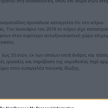
Στρατού στη Θεσσαλονίκη, όπου επί σειρά ετών στε
ισματοδίκη προκάλεσε καταγγελία ότι στο κτίριο
. Τον Ιανουάριο του 2018 το κτίριο είχε καταστρα
κουν στον ευρύτερο αντιεξουσιαστικό χώρο επιχει
γασίες.
έως 33 ετών, εκ των οποίων επτά άνδρες και τέσσερ
ές εργασίες και παράβαση της νομοθεσίας περί αρ
ύριο στον εισαγγελέα ποινικής δίωξης.