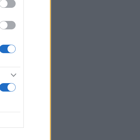
ς
η μισής
ιναν 19