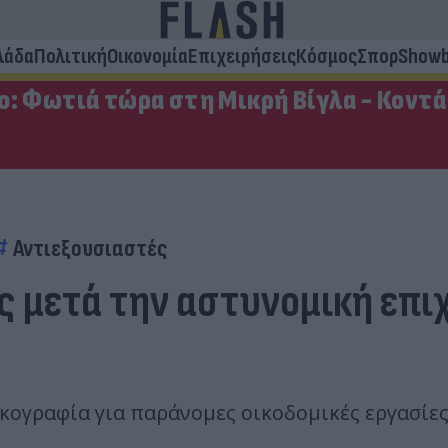
λάδα
Πολιτική
Οικονομία
Επιχειρήσεις
Κόσμος
Σπορ
Showb
: Φωτιά τώρα στη Μικρή Βίγλα - Κοντά 
Αντιεξουσιαστές
ς μετά την αστυνομική επ
ογραφία για παράνομες οικοδομικές εργασίες