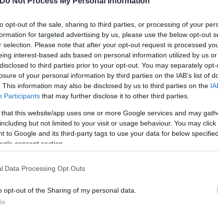
Do Not Process My Personal Information
to opt-out of the sale, sharing to third parties, or processing of your per
formation for targeted advertising by us, please use the below opt-out s
r selection. Please note that after your opt-out request is processed y
eing interest-based ads based on personal information utilized by us or
disclosed to third parties prior to your opt-out. You may separately opt-
losure of your personal information by third parties on the IAB’s list of
ερο
Flash.gr
στην αναζήτηση της
Google
. This information may also be disclosed by us to third parties on the
IA
Participants
that may further disclose it to other third parties.
 that this website/app uses one or more Google services and may gath
including but not limited to your visit or usage behaviour. You may click 
 to Google and its third-party tags to use your data for below specifi
ogle consent section.
l Data Processing Opt Outs
o opt-out of the Sharing of my personal data.
In
 για τις μολότοφ στο σπίτι της προέδρου του Αρε