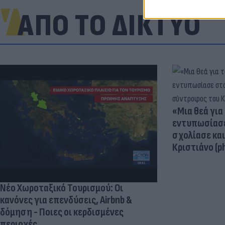
ΑΠΟ ΤΟ ΔΙΚΤΥΟ
«Μια θεά για 
εντυπωσίασε
σχολίασε κα
Κριστιάνο (p
Νέο Χωροταξικό Τουρισμού: Οι
κανόνες για επενδύσεις, Airbnb &
δόμηση - Ποιες οι κερδισμένες
περιοχές