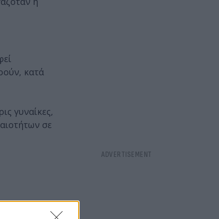
γαζόταν η
φεί
ρούν, κατά
ις γυναίκες,
χαιοτήτων σε