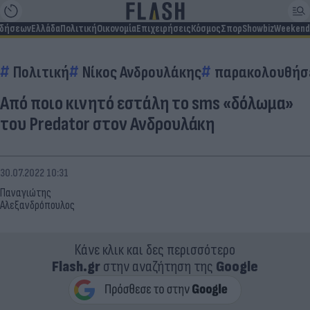
ιδήσεων
Ελλάδα
Πολιτική
Οικονομία
Επιχειρήσεις
Κόσμος
Σπορ
Showbiz
Weekend
Πολιτική
Νίκος Ανδρουλάκης
παρακολουθήσ
Από ποιο κινητό εστάλη το sms «δόλωμα»
του Predator στον Ανδρουλάκη
30.07.2022 10:31
Παναγιώτης
Αλεξανδρόπουλος
Κάνε κλικ και δες περισσότερο
Flash.gr
στην αναζήτηση της
Google