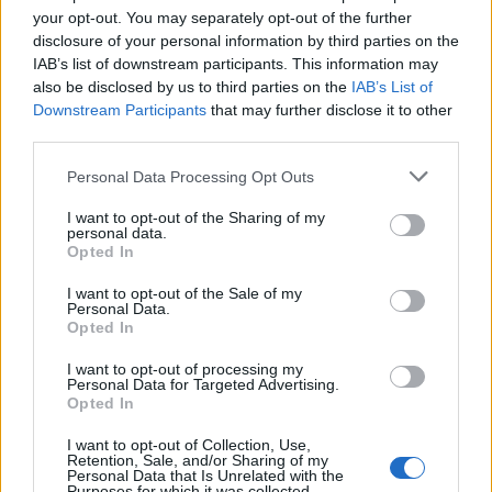
your opt-out. You may separately opt-out of the further
disclosure of your personal information by third parties on the
IAB’s list of downstream participants. This information may
also be disclosed by us to third parties on the
IAB’s List of
Downstream Participants
that may further disclose it to other
third parties.
Please note that this website/app uses one or more Google
Personal Data Processing Opt Outs
services and may gather and store information including but
not limited to your visit or usage behaviour. You may click to
I want to opt-out of the Sharing of my
personal data.
grant or deny consent to Google and its third-party tags to
Opted In
use your data for below specified purposes in below Google
consent section.
I want to opt-out of the Sale of my
Personal Data.
Opted In
I want to opt-out of processing my
Personal Data for Targeted Advertising.
Opted In
I want to opt-out of Collection, Use,
Retention, Sale, and/or Sharing of my
Personal Data that Is Unrelated with the
Purposes for which it was collected.